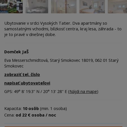
Ubytovanie v srdci Vysokých Tatier. Dva apartmány so
samostatnými vchodmi, blízkosť centra, kraj lesa, záhrada - to
je to pravé v dnešnej dobe.
Domček JaŠ
Eva Messerschmidtová, Starý Smokovec 18019, 062 01 Starý
Smokovec
zobraziť tel. číslo
napísať ubytovateľovi
GPS: 49° 8' 19.3'' N / 20° 13' 28'' E (
Nájdi na mape
)
Kapacita:
10 osôb
(min. 1 osoba)
Cena:
od 22 € osoba / noc