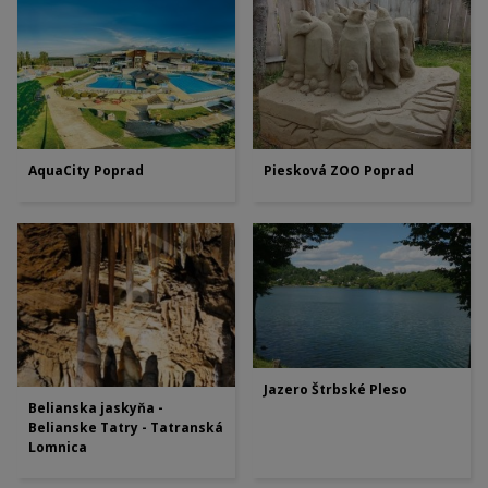
AquaCity Poprad
Piesková ZOO Poprad
Jazero Štrbské Pleso
Belianska jaskyňa -
Belianske Tatry - Tatranská
Lomnica