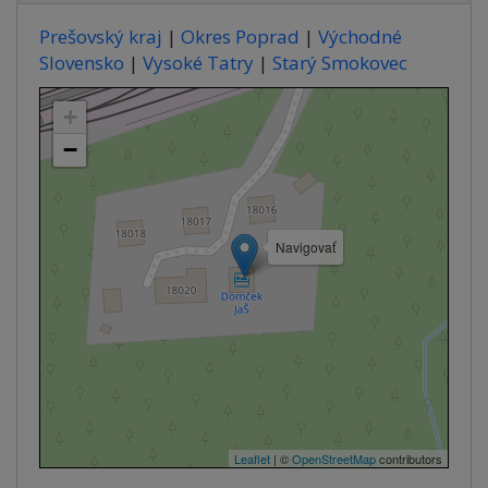
Prešovský kraj
|
Okres Poprad
|
Východné
Slovensko
|
Vysoké Tatry
|
Starý Smokovec
+
−
Navigovať
Leaflet
| ©
OpenStreetMap
contributors