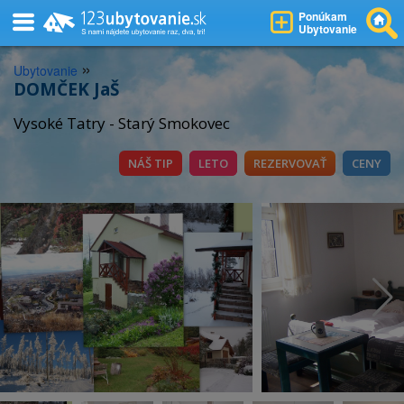
Ponúkam
Ubytovanie
»
Ubytovanie
DOMČEK JaŠ
Vysoké Tatry - Starý Smokovec
NÁŠ TIP
LETO
REZERVOVAŤ
CENY