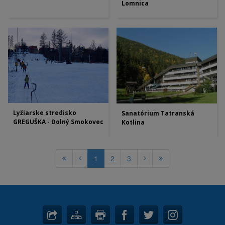
Lomnica
Lyžiarske stredisko
Sanatórium Tatranská
GREGUŠKA - Dolný Smokovec
Kotlina
1
2
3