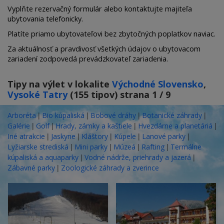
Vyplňte rezervačný formulár alebo kontaktujte majiteľa
ubytovania telefonicky.
Platíte priamo ubytovateľovi bez zbytočných poplatkov naviac.
Za aktuálnosť a pravdivosť všetkých údajov o ubytovacom
zariadení zodpovedá prevádzkovateľ zariadenia.
Tipy na výlet v lokalite
Východné Slovensko
,
Vysoké Tatry
(155 tipov) strana 1 / 9
|
|
|
|
Arboréta
Bio kúpaliská
Bobové dráhy
Botanické záhrady
|
|
|
|
Galérie
Golf
Hrady, zámky a kaštiele
Hvezdárne a planetáriá
|
|
|
|
|
Iné atrakcie
Jaskyne
Kláštory
Kúpele
Lanové parky
|
|
|
|
Lyžiarske strediská
Mini parky
Múzeá
Rafting
Termálne
|
|
kúpaliská a aquaparky
Vodné nádrže, priehrady a jazerá
|
Zábavné parky
Zoologické záhrady a zverince