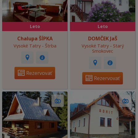
Leto
Leto
Chalupa ŠÍPKA
DOMČEK JaŠ
Vysoké Tatry - Štrba
Vysoké Tatry - Starý
Smokovec
Rezervovať
Rezervovať