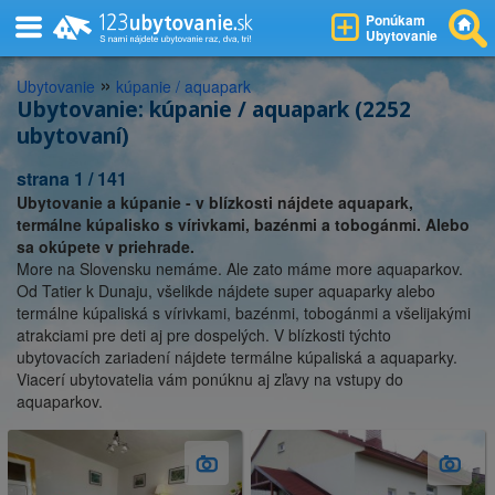
Ponúkam
Ubytovanie
»
Ubytovanie
kúpanie / aquapark
Ubytovanie: kúpanie / aquapark (2252
ubytovaní)
strana 1 / 141
Ubytovanie a kúpanie - v blízkosti nájdete aquapark,
termálne kúpalisko s vírivkami, bazénmi a tobogánmi. Alebo
sa okúpete v priehrade.
More na Slovensku nemáme. Ale zato máme more aquaparkov.
Od Tatier k Dunaju, všelikde nájdete super aquaparky alebo
termálne kúpaliská s vírivkami, bazénmi, tobogánmi a všelijakými
atrakciami pre deti aj pre dospelých. V blízkosti týchto
ubytovacích zariadení nájdete termálne kúpaliská a aquaparky.
Viacerí ubytovatelia vám ponúknu aj zľavy na vstupy do
aquaparkov.