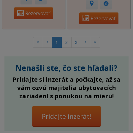
Rezervovať
Rezervovať
1
2
3
Nenašli ste, čo ste hľadali?
Pridajte si inzerát a počkajte, až sa
vám ozvú majitelia ubytovacích
zariadení s ponukou na mieru!
Pridajte inzerát!