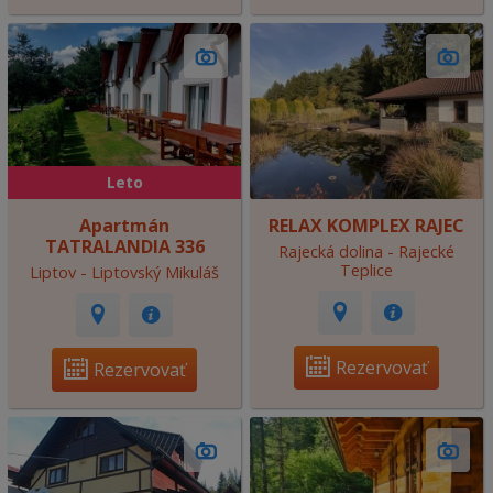
Leto
Apartmán
RELAX KOMPLEX RAJEC
TATRALANDIA 336
Rajecká dolina - Rajecké
Teplice
Liptov - Liptovský Mikuláš
Rezervovať
Rezervovať