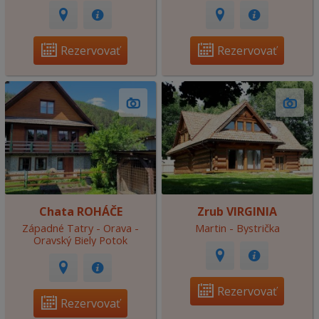
Rezervovať
Rezervovať
Chata ROHÁČE
Zrub VIRGINIA
Západné Tatry - Orava -
Martin - Bystrička
Oravský Biely Potok
Rezervovať
Rezervovať