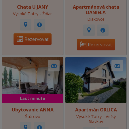
Chata U JANY
Apartmánová chata
DANIELA
Vysoké Tatry - Ždiar
Diakovce
Rezervovať
Rezervovať
Last minute
Ubytovanie ANNA
Apartmán ORLICA
Štúrovo
Vysoké Tatry - Veľký
Slavkov