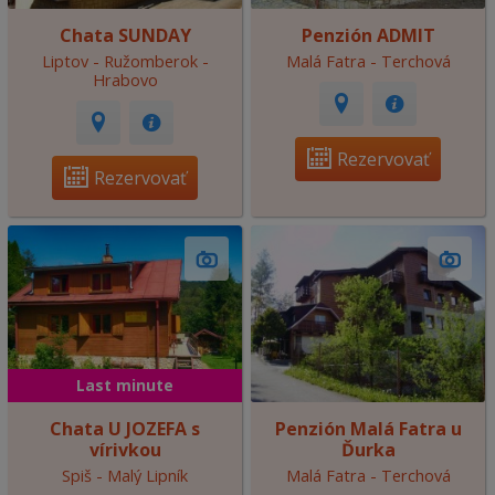
Chata SUNDAY
Penzión ADMIT
Liptov - Ružomberok -
Malá Fatra - Terchová
Hrabovo
Rezervovať
Rezervovať
Last minute
Chata U JOZEFA s
Penzión Malá Fatra u
vírivkou
Ďurka
Spiš - Malý Lipník
Malá Fatra - Terchová