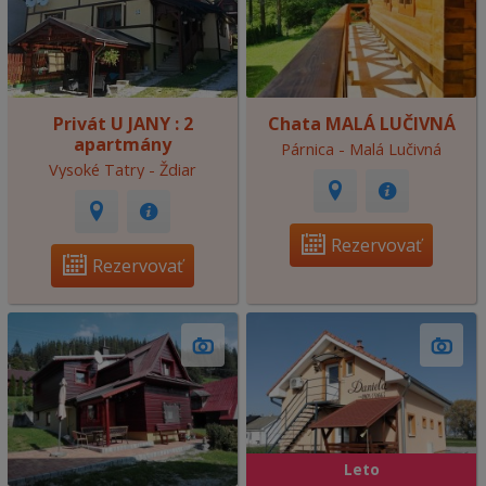
Privát U JANY : 2
Chata MALÁ LUČIVNÁ
apartmány
Párnica - Malá Lučivná
Vysoké Tatry - Ždiar
Rezervovať
Rezervovať
Leto