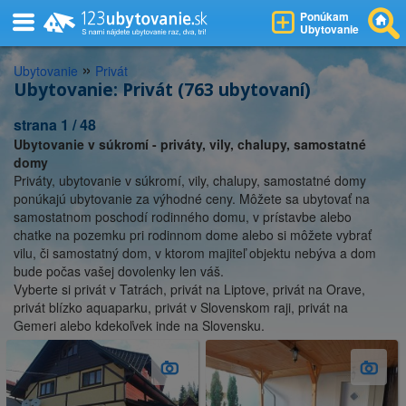
Ponúkam
Ubytovanie
»
Ubytovanie
Privát
Ubytovanie: Privát (763 ubytovaní)
strana 1 / 48
Ubytovanie v súkromí - priváty, vily, chalupy, samostatné
domy
Priváty, ubytovanie v súkromí, vily, chalupy, samostatné domy
ponúkajú ubytovanie za výhodné ceny. Môžete sa ubytovať na
samostatnom poschodí rodinného domu, v prístavbe alebo
chatke na pozemku pri rodinnom dome alebo si môžete vybrať
vilu, či samostatný dom, v ktorom majiteľ objektu nebýva a dom
bude počas vašej dovolenky len váš.
Vyberte si privát v Tatrách, privát na Liptove, privát na Orave,
privát blízko aquaparku, privát v Slovenskom raji, privát na
Gemeri alebo kdekoľvek inde na Slovensku.