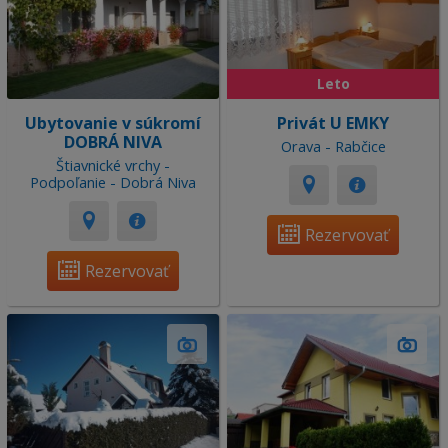
Leto
Ubytovanie v súkromí
Privát U EMKY
DOBRÁ NIVA
Orava - Rabčice
Štiavnické vrchy -
Podpoľanie - Dobrá Niva
Rezervovať
Rezervovať