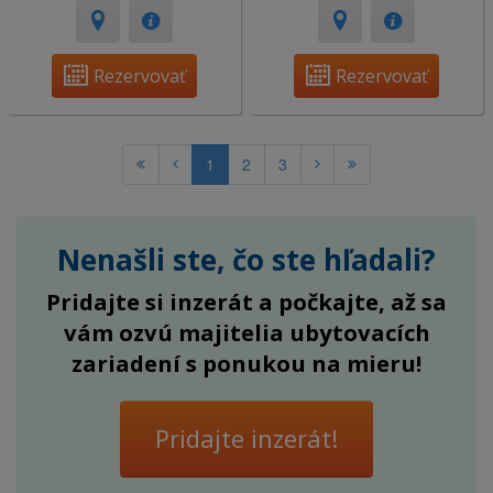
Rezervovať
Rezervovať
1
2
3
Nenašli ste, čo ste hľadali?
Pridajte si inzerát a počkajte, až sa
vám ozvú majitelia ubytovacích
zariadení s ponukou na mieru!
Pridajte inzerát!