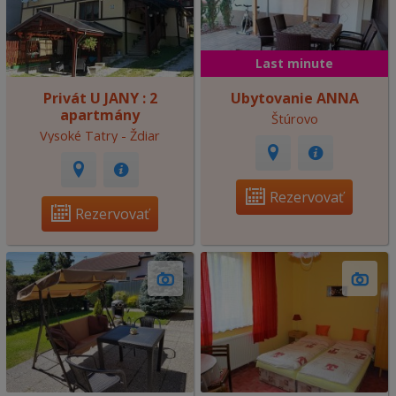
Last minute
Privát U JANY : 2
Ubytovanie ANNA
apartmány
Štúrovo
Vysoké Tatry - Ždiar
Rezervovať
Rezervovať