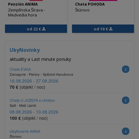
Penzión ANIMA
Chata POHODA
Zemplínska Šírava -
Štúrovo
Medvedia hora
od 22 €
od 10 €
UbyNovinky
aktuality a Last minute ponuky
Chata EVKA
2
Zamagurie - Pieniny - Spišské Hanušovce
16.08.2026 - 27.08.2026
70 €
(objekt / noc)
Chata U JOZEFA s vírivkou
2
Spiš - Malý Lipník
08.08.2026 - 10.08.2026
100 €
(objekt / noc)
Ubytovanie ANNA
4
Štúrovo