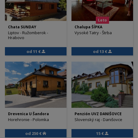
Leto
Chata SUNDAY
Chalupa ŠÍPKA
Liptov - Ružomberok -
Vysoké Tatry - Štrba
Hrabovo
od 11 €
od 13 €
Drevenica U Šandora
Penzión UVZ DANIŠOVCE
Horehronie - Polomka
Slovenský raj - Danišovce
od 250 €
15 €