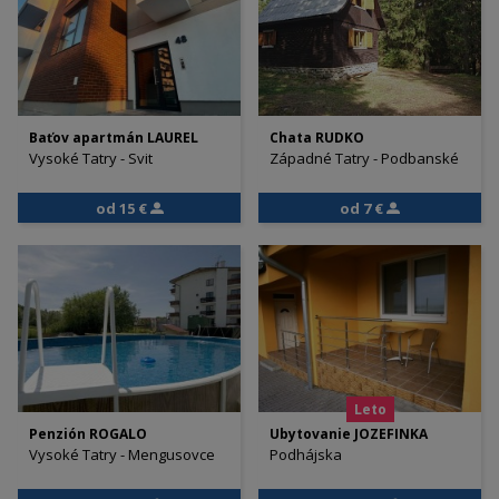
Baťov apartmán LAUREL
Chata RUDKO
Vysoké Tatry - Svit
Západné Tatry - Podbanské
od 15 €
od 7 €
Leto
Penzión ROGALO
Ubytovanie JOZEFINKA
Vysoké Tatry - Mengusovce
Podhájska