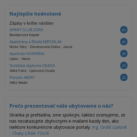
Najlepšie hodnotené
Zápisy v knihe návštev
APART CLUB ZORA
65
Bardejovské Kúpele
Apartmány a Štúdiá MIROSLAV
65
Nízke Tatry - Demänovská Dolina - Jasná
Apartmán KATARÍNA
59
Liptov - Važec
Turistická ubytovňa OSADA
25
Veľká Fatra - Liptovská Osada
Penzión MÉRY
22
Veľký Meder
Prečo prezentovať vaše ubytovanie u nás?
Stranka je prehladna, sme spokojni, taktiez ocenujeme, ze
nas nezatazujete zbytocnymi e-mailami kazdy den, ako
niektore konkurencne ubytovacie portaly.
Ing. Gruliš Ľudovít
- Chaty LÍNIA TOUR