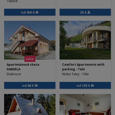
Teplice
od 450 €
25 €
Leto
Apartmánová chata
Comfort Apartments with
DANIELA
parking - Tale
Diakovce
Nízke Tatry - Tále
od 80 €
od 105 €