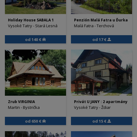
Holiday House SABALA 1
Penzión Malá Fatra u Ďurka
Vysoké Tatry - Stará Lesná
Malá Fatra - Terchová
od 140 €
od 17 €
Zrub VIRGINIA
Privát U JANY : 2 apartmány
Martin - Bystrička
Vysoké Tatry - Ždiar
od 650 €
od 15 €