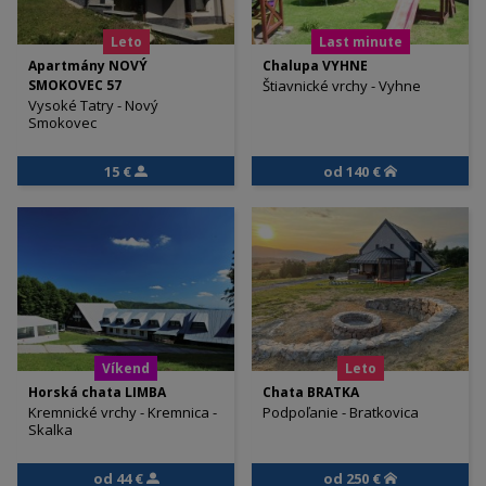
Leto
Last minute
Apartmány NOVÝ
Chalupa VYHNE
SMOKOVEC 57
Štiavnické vrchy - Vyhne
Vysoké Tatry - Nový
Smokovec
15 €
od 140 €
Víkend
Leto
Horská chata LIMBA
Chata BRATKA
Kremnické vrchy - Kremnica -
Podpoľanie - Bratkovica
Skalka
od 44 €
od 250 €