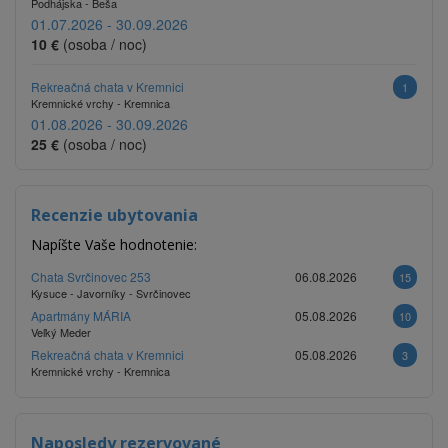
Podhájska - Beša
01.07.2026 - 30.09.2026
10 €
(osoba / noc)
Rekreačná chata v Kremnici
1
Kremnické vrchy - Kremnica
01.08.2026 - 30.09.2026
25 €
(osoba / noc)
Recenzie ubytovania
Napíšte Vaše hodnotenie:
Chata Svrčinovec 253
06.08.2026
15
Kysuce - Javorníky - Svrčinovec
Apartmány MÁRIA
05.08.2026
10
Veľký Meder
Rekreačná chata v Kremnici
05.08.2026
3
Kremnické vrchy - Kremnica
Naposledy rezervované