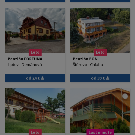
Leto
Leto
Penzión FORTUNA
Penzión BON
Liptov - Demänová
Štúrovo - Chľaba
od 24 €
od 30 €
Leto
Last minute