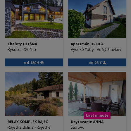
Chalety OLEŠNÁ
Apartmán ORLICA
Kysuce - Olešná
Vysoké Tatry - Veľký Slavkov
od 180 €
od 25 €
Last minute
RELAX KOMPLEX RAJEC
Ubytovanie ANNA
Rajecká dolina - Rajecké
Štúrovo