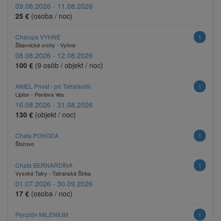
09.08.2026 - 11.08.2026
25 €
(osoba / noc)
Chalupa VYHNE
1
Štiavnické vrchy - Vyhne
08.08.2026 - 12.08.2026
100 €
(9 osôb / objekt / noc)
ANIEL Privat - pri Tatralandii
1
Liptov - Pavlova Ves
16.08.2026 - 31.08.2026
130 €
(objekt / noc)
Chata POHODA
1
Štúrovo
Chata BERNARDÍNA
1
Vysoké Tatry - Tatranská Štrba
01.07.2026 - 30.09.2026
17 €
(osoba / noc)
Penzión MILENIUM
1