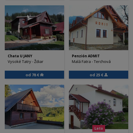
Chata U JANY
Penzión ADMIT
Vysoké Tatry - Ždiar
Malá Fatra - Terchová
od 78 €
od 25 €
Leto