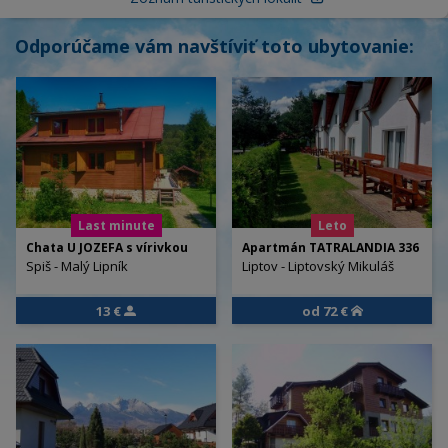
Odporúčame vám navštíviť toto ubytovanie:
Last minute
Leto
Chata U JOZEFA s vírivkou
Apartmán TATRALANDIA 336
Spiš - Malý Lipník
Liptov - Liptovský Mikuláš
13 €
od 72 €