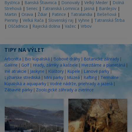
Bystrica
|
Banská Štiavnica
|
Donovaly
|
Veľký Meder
|
Dolná
Strehová
|
Senec
|
Tatranská Lomnica
|
Jasná
|
Bardejov
|
Martin
|
Orava
|
Ždiar
|
Patince
|
Tatralandia
|
Bešeňová
|
Pieniny
|
Veľká Rača
|
Slovenský raj
|
Vyhne
|
Tatranská Štrba
|
Oščadnica
|
Rajecká dolina
|
Važec
|
Vrbov
TIPY NA VÝLET
|
|
|
|
Arboréta
Bio kúpaliská
Bobové dráhy
Botanické záhrady
|
|
|
|
Galérie
Golf
Hrady, zámky a kaštiele
Hvezdárne a planetáriá
|
|
|
|
|
Iné atrakcie
Jaskyne
Kláštory
Kúpele
Lanové parky
|
|
|
|
Lyžiarske strediská
Mini parky
Múzeá
Rafting
Termálne
|
|
kúpaliská a aquaparky
Vodné nádrže, priehrady a jazerá
|
Zábavné parky
Zoologické záhrady a zverince