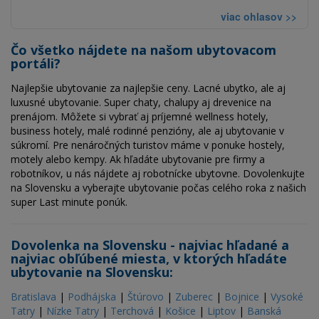
viac ohlasov >>
Čo všetko nájdete na našom ubytovacom
portáli?
Najlepšie ubytovanie za najlepšie ceny. Lacné ubytko, ale aj
luxusné ubytovanie. Super chaty, chalupy aj drevenice na
prenájom. Môžete si vybrať aj príjemné wellness hotely,
business hotely, malé rodinné penzióny, ale aj ubytovanie v
súkromí. Pre nenáročných turistov máme v ponuke hostely,
motely alebo kempy. Ak hľadáte ubytovanie pre firmy a
robotníkov, u nás nájdete aj robotnícke ubytovne. Dovolenkujte
na Slovensku a vyberajte ubytovanie počas celého roka z našich
super Last minute ponúk.
Dovolenka na Slovensku - najviac hľadané a
najviac obľúbené miesta, v ktorých hľadáte
ubytovanie na Slovensku:
Bratislava
|
Podhájska
|
Štúrovo
|
Zuberec
|
Bojnice
|
Vysoké
Tatry
|
Nízke Tatry
|
Terchová
|
Košice
|
Liptov
|
Banská