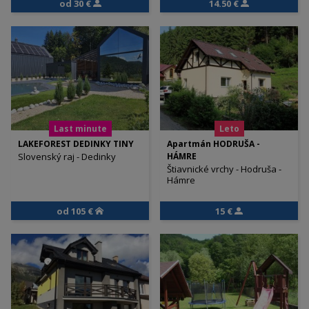
od 30 €
14.50 €
Last minute
Leto
LAKEFOREST DEDINKY TINY
Apartmán HODRUŠA -
Slovenský raj - Dedinky
HÁMRE
Štiavnické vrchy - Hodruša -
Hámre
od 105 €
15 €