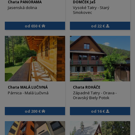
Chata PANORAMA
DOMČEK JaŠ
Jasenská dolina
Vysoké Tatry - Starý
Smokovec
od 650 €
od 22 €
Chata MALÁ LUČIVNÁ
Chata ROHÁČE
Párnica - Malá Lučivná
Západné Tatry - Orava -
Oravský Biely Potok
od 200 €
od 16 €