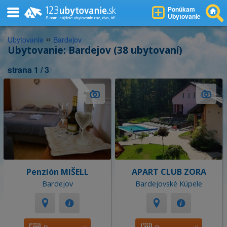
Ponúkam
Ubytovanie
»
Ubytovanie
Bardejov
Ubytovanie: Bardejov (38 ubytovaní)
strana 1 / 3
Penzión MIŠELL
APART CLUB ZORA
Bardejov
Bardejovské Kúpele