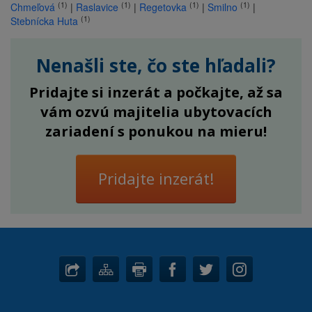
(1)
(1)
(1)
(1)
Chmeľová
|
Raslavice
|
Regetovka
|
Smilno
|
(1)
Stebnícka Huta
Nenašli ste, čo ste hľadali?
Pridajte si inzerát a počkajte, až sa
vám ozvú majitelia ubytovacích
zariadení s ponukou na mieru!
Pridajte inzerát!