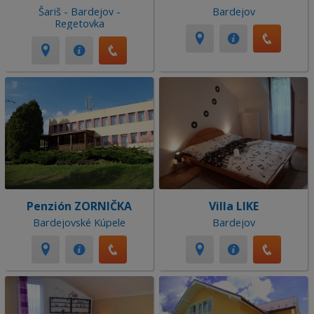
Šariš - Bardejov -
Bardejov
Regetovka
Penzión ZORNIČKA
Villa LIKE
Bardejovské Kúpele
Bardejov