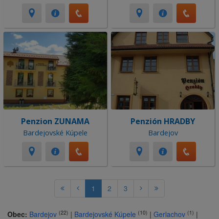
Penzion ZUNAMA
Penzión HRADBY
Bardejovské Kúpele
Bardejov
1
2
3
(22)
(10)
(1)
Obec:
Bardejov
|
Bardejovské Kúpele
|
Gerlachov
|