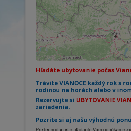
Hľadáte ubytovanie počas Vian
Trávite VIANOCE každý rok s rod
rodinou na horách alebo v ino
Rezervujte si
UBYTOVANIE VIA
zariadenia.
Pozrite si aj našu výhodnú po
Pre jednoduchšie hľadanie Vám ponúkame
z