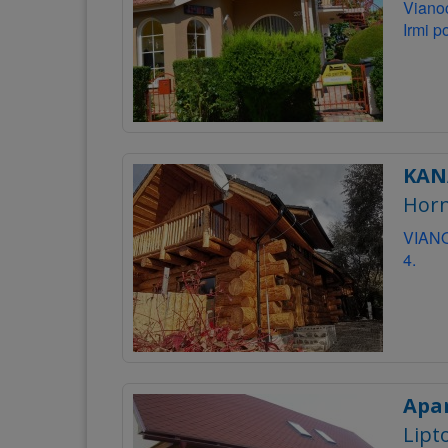
Vianoc
Irmi 
KAN
Horn
VIANOC
4.
Apa
Lipt