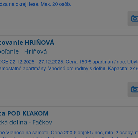
za na okraji lesa. Max. 20 osôb.
tovanie HRIŇOVÁ
oľanie - Hriňová
CE 22.12.2025 - 27.12.2025. Cena 150 € apartmán / noc. Ubyt
mostatné apartmány. Vhodné pre rodiny s deťmi. Kapacita: 2x 
ta POD KĽAKOM
cká dolina - Fačkov
é Vianoce na samote. Cena 200 € objekt / noc, min. 2 osoby, m