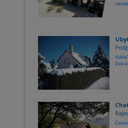
nachád
Uby
Podp
VIANO
Dva sa
Cha
Raje
Čarovn