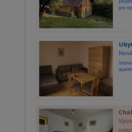
prostr
pre ro
Uby
Nová
Vianoc
apartm
Cha
Vyso
VIANOC