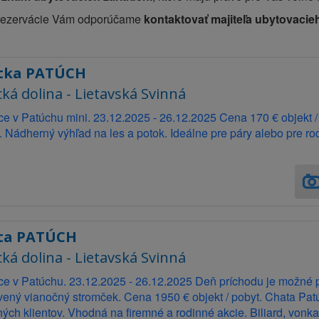
 rezervácie Vám odporúčame
kontaktovať majiteľa ubytovacie
tka PATÚCH
cká dolina - Lietavská Svinná
e v Patúchu mini. 23.12.2025 - 26.12.2025 Cena 170 € objekt 
 Nádherný výhľad na les a potok. Ideálne pre páry alebo pre ro
ta PATÚCH
cká dolina - Lietavská Svinná
ce v Patúchu. 23.12.2025 - 26.12.2025 Deň príchodu je možné 
vený vianočný stromček. Cena 1950 € objekt / pobyt. Chata Pa
ých klientov. Vhodná na firemné a rodinné akcie. Biliard, vonka