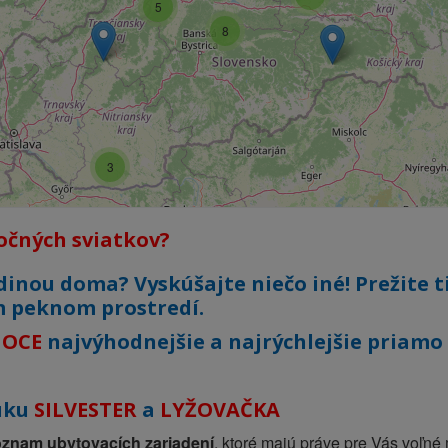
5
8
3
očných sviatkov?
inou doma? Vyskúšajte niečo iné! Prežite t
m peknom prostredí.
NOCE
najvýhodnejšie a najrýchlejšie priamo
nuku
SILVESTER
a
LYŽOVAČKA
oznam ubytovacích zariadení
, ktoré majú práve pre Vás voľné