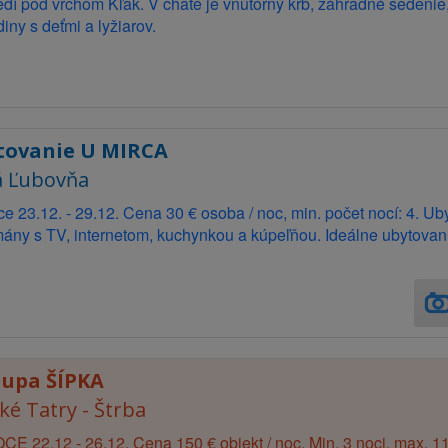
edí pod vrchom Kľak. V chate je vnútorný krb, záhradné sedenie
diny s deťmi a lyžiarov.
tovanie U MIRCA
 Ľubovňa
e 23.12. - 29.12. Cena 30 € osoba / noc, min. počet nocí: 4. U
ány s TV, internetom, kuchynkou a kúpeľňou. Ideálne ubytovanie
lupa ŠÍPKA
ké Tatry - Štrba
E 22.12 - 26.12. Cena 150 € objekt / noc. Min. 3 noci, max. 11