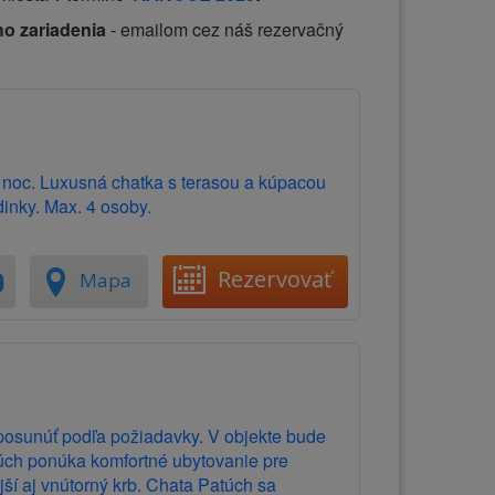
ho zariadenia
- emailom cez náš rezervačný
/ noc. Luxusná chatka s terasou a kúpacou
dinky. Max. 4 osoby.
Rezervovať
Mapa
posunúť podľa požiadavky. V objekte bude
túch ponúka komfortné ubytovanie pre
jší aj vnútorný krb. Chata Patúch sa