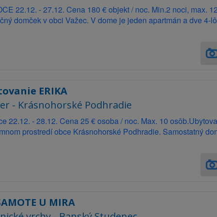
E 22.12. - 27.12. Cena 180 € objekt / noc. Min.2 noci, max. 1
čný domček v obci Važec. V dome je jeden apartmán a dve 4-lô
tovanie ERIKA
r - Krásnohorské Podhradie
e 22.12. - 28.12. Cena 25 € osoba / noc. Max. 10 osôb.Ubytov
jemnom prostredí obce Krásnohorské Podhradie. Samostatný do
SAMOTE U MIRA
vnické vrchy - Banský Studenec