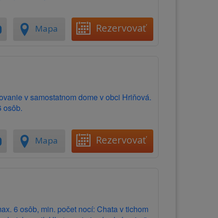
Rezervovať
Mapa
ovanie v samostatnom dome v obci Hriňová.
6 osôb.
Rezervovať
Mapa
ax. 6 osôb, min. počet nocí: Chata v tichom