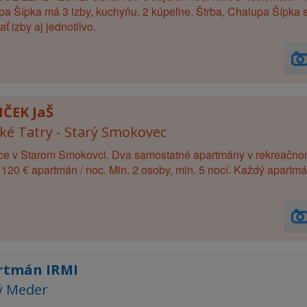
a Šípka má 3 izby, kuchyňu, 2 kúpeľne. Štrba, Chalupa Šípka s w
ať izby aj jednotlivo.
ČEK JaŠ
ké Tatry - Starý Smokovec
e v Starom Smokovci. Dva samostatné apartmány v rekreačnom 
120 € apartmán / noc. Min. 2 osoby, min. 5 nocí. Každý apartm
rtmán IRMI
ý Meder