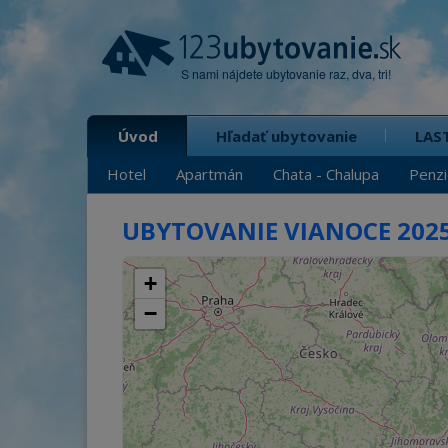
S nami nájdete ubytovanie raz, dva, tri!
Úvod
Hľadať ubytovanie
LAS
Hotel
Apartmán
Chata - Chalupa
Penz
Lacné
S deťmi
Pre páry
Na samote
L
UBYTOVANIE VIANOCE 202
+
−