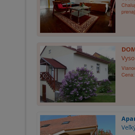
Chalup
prenaj
DOM
Vyso
Vianoc
Cena: 
Apa
Veľk