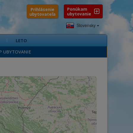
Ponúkam
Prihlásenie
ubytovanie
ubytovateľa
Slovensky
LETO
P UBYTOVANIE
írivka
Krb
Gril
Aquapark
Lyžovanie