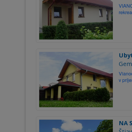
VIANOC
rekrea
Uby
Geme
Vianoc
v prí
NA 
Štia