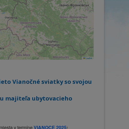
Leaflet
ieto Vianočné sviatky so svojou
 u majiteľa ubytovacieho
 miesta v termíne
VIANOCE 2025
: