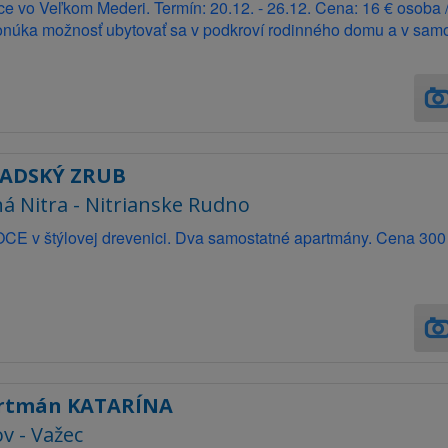
e vo Veľkom Mederi. Termín: 20.12. - 26.12. Cena: 16 € osoba /
ponúka možnosť ubytovať sa v podkroví rodinného domu a v sam
ADSKÝ ZRUB
á Nitra - Nitrianske Rudno
E v štýlovej drevenici. Dva samostatné apartmány. Cena 300 € 
rtmán KATARÍNA
ov - Važec