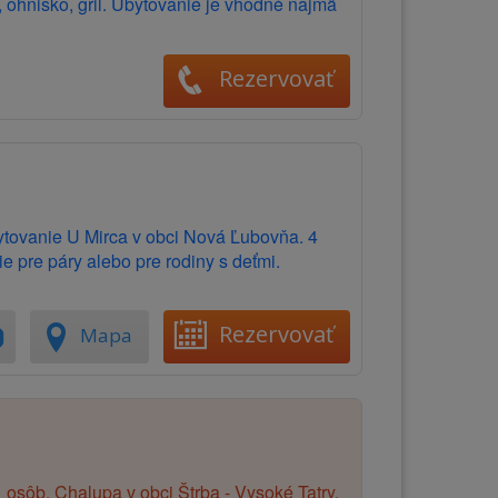
, ohnisko, gril. Ubytovanie je vhodné najmä
Rezervovať
bytovanie U Mirca v obci Nová Ľubovňa. 4
 pre páry alebo pre rodiny s deťmi.
Rezervovať
Mapa
 osôb. Chalupa v obci Štrba - Vysoké Tatry.