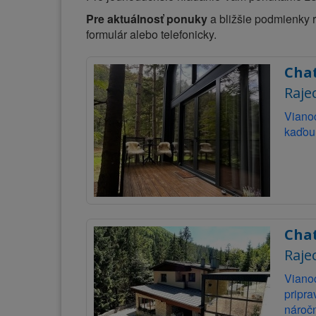
Pre aktuálnosť ponuky
a bližšie podmienky
formulár alebo telefonicky.
Cha
Raje
Vianoc
kaďou.
Cha
Raje
Viano
pripra
náročn