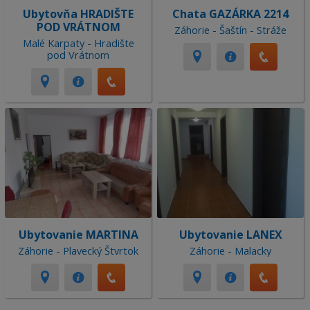
Ubytovňa HRADIŠTE
Chata GAZÁRKA 2214
POD VRÁTNOM
Záhorie - Šaštín - Stráže
Malé Karpaty - Hradište
pod Vrátnom
Ubytovanie MARTINA
Ubytovanie LANEX
Záhorie - Plavecký Štvrtok
Záhorie - Malacky