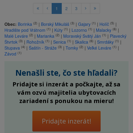
1
2
3
(2)
(3)
(1)
(5)
Obec:
Borinka
|
Borský Mikuláš
|
Gajary
|
Holíč
|
(1)
(1)
(1)
(6)
Hradište pod Vrátnom
|
Kúty
|
Lozorno
|
Malacky
|
(2)
(2)
(1)
Malé Leváre
|
Marianka
|
Moravský Svätý Ján
|
Plavecký
(3)
(1)
(1)
(6)
(1)
Štvrtok
|
Rohožník
|
Senica
|
Skalica
|
Smrdáky
|
(4)
(3)
(2)
(1)
Stupava
|
Šaštín - Stráže
|
Tomky
|
Veľké Leváre
|
(1)
Závod
Nenašli ste, čo ste hľadali?
Pridajte si inzerát a počkajte, až sa
vám ozvú majitelia ubytovacích
zariadení s ponukou na mieru!
Pridajte inzerát!