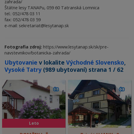
zahrada/
Štátne lesy TANAPu, 059 60 Tatranská Lomnica
tel.: 052/478 03 11
fax: 052/478 03 59
e-mail: sekretariat@lesytanap.sk
Fotografia zdroj:
https://www.lesytanap.sk/sk/pre-
navstevnikov/botanicka-zahrada/
Ubytovanie
v lokalite
Východné Slovensko
,
Vysoké Tatry
(989 ubytovaní) strana 1 / 62
Leto