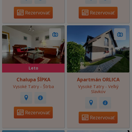
Rezervovať
Rezervovať
Leto
Chalupa ŠÍPKA
Apartmán ORLICA
Vysoké Tatry - Štrba
Vysoké Tatry - Veľký
Slavkov
Rezervovať
Rezervovať