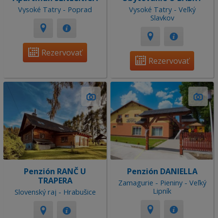
Vysoké Tatry - Poprad
Vysoké Tatry - Veľký
Slavkov
Rezervovať
Rezervovať
Penzión RANČ U
Penzión DANIELLA
TRAPERA
Zamagurie - Pieniny - Veľký
Lipník
Slovenský raj - Hrabušice