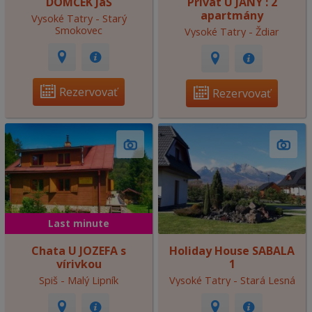
DOMČEK JaŠ
Privát U JANY : 2
apartmány
Vysoké Tatry - Starý
Smokovec
Vysoké Tatry - Ždiar
Rezervovať
Rezervovať
Last minute
Chata U JOZEFA s
Holiday House SABALA
vírivkou
1
Spiš - Malý Lipník
Vysoké Tatry - Stará Lesná