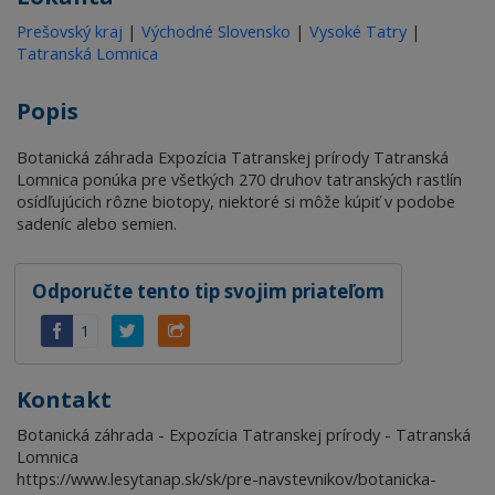
Prešovský kraj
|
Východné Slovensko
|
Vysoké Tatry
|
Tatranská Lomnica
Popis
Botanická záhrada Expozícia Tatranskej prírody Tatranská
Lomnica ponúka pre všetkých 270 druhov tatranských rastlín
osídľujúcich rôzne biotopy, niektoré si môže kúpiť v podobe
sadeníc alebo semien.
Odporučte tento tip svojim priateľom
1
Kontakt
Botanická záhrada - Expozícia Tatranskej prírody - Tatranská
Lomnica
https://www.lesytanap.sk/sk/pre-navstevnikov/botanicka-