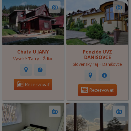
Chata U JANY
Penzión UVZ
DANIŠOVCE
Vysoké Tatry - Ždiar
Slovenský raj - Danišovce
Rezervovať
Rezervovať