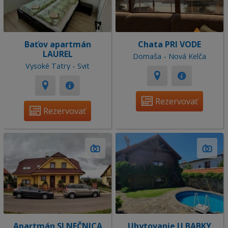
Baťov apartmán
Chata PRI VODE
LAUREL
Domaša - Nová Kelča
Vysoké Tatry - Svit
Rezervovať
Rezervovať
Apartmán SLNEČNICA
Ubytovanie U BABKY