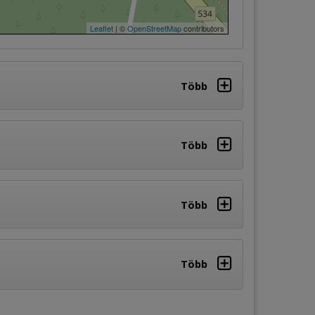
Leaflet
| ©
OpenStreetMap
contributors
Több
Több
Több
Több