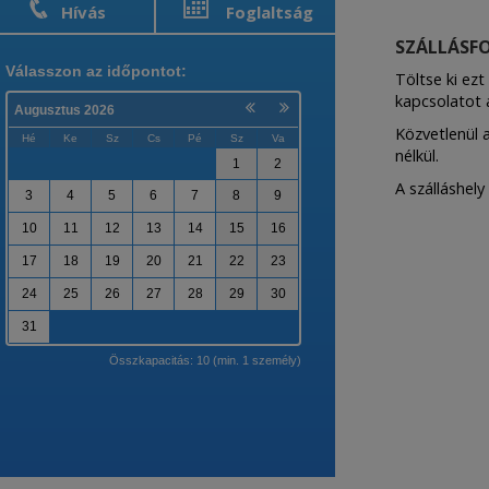
Hívás
Foglaltság
SZÁLLÁSF
Töltse ki ezt
kapcsolatot a
Közvetlenül a
nélkül.
A szálláshely