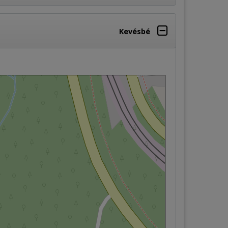
Kevésbé