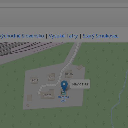
Východné Slovensko
|
Vysoké Tatry
|
Starý Smokovec
Navigálás