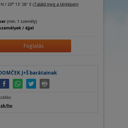
 N / 20° 13' 28'' E (
Találd meg a térképen
)
ber
(min. 1 személy)
személyek / éjjel
Foglalás
 DOMČEK J+Š barátainak
zállás:
.sk/hu