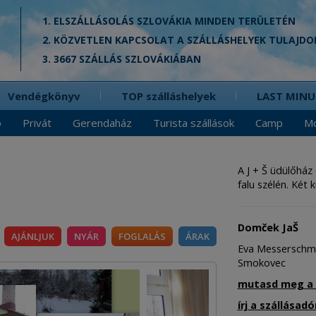
1. ELSZÁLLÁSOLÁS SZLOVÁKIA MINDEN TERÜLETÉN
2. KÖZVETLEN KAPCSOLAT A SZÁLLÁSHELYEK TULAJD
3. 3667 SZÁLLÁS SZLOVÁKIÁBAN
Vendégkönyv
TOP szálláshelyek
LAST MINU
ó
Privát
Gerendaház
Turista szállások
Camp
Mo
A J + Š üdülőház
falu szélén. Két 
Domček JaŠ
AJÁNLJUK
NYÁR
FOGLALÁS
ÁRAK
Eva Messerschmi
Smokovec
mutasd meg a 
írj a szállásad