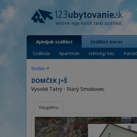
Velünk egy-kettő talál szállást.
Ajánljuk szállást
Szállást keres
Szálloda
Apartman
Hétvégi ház
Panzi
»
Szallás
DOMČEK J+Š
Vysoké Tatry - Starý Smokovec
Képgaléria