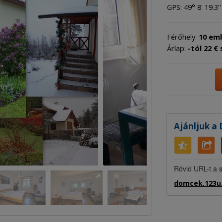
GPS: 49° 8' 19.3''
Férőhely:
10 em
Árlap:
-tól 22 € 
Ajánljuk a
Rövid URL-t a s
domcek.123u