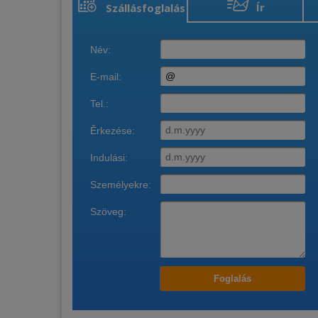
Ír
Szállásfoglalás