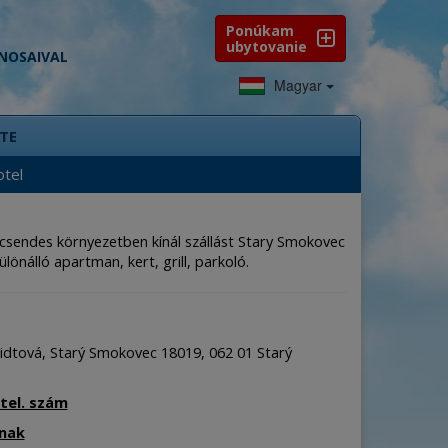
Ponúkam
ubytovanie
ONOSAIVAL
Magyar
TE
tel
 csendes környezetben kínál szállást Stary Smokovec
különálló apartman, kert, grill, parkoló.
dtová, Starý Smokovec 18019, 062 01 Starý
tel. szám
ónak