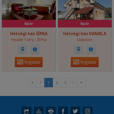
Nyár
Nyár
Hétvégi ház ŠÍPKA
Hétvégi ház DANIELA
Vysoké Tatry - Štrba
Diakovce
Foglalás
Foglalás
1
2
3