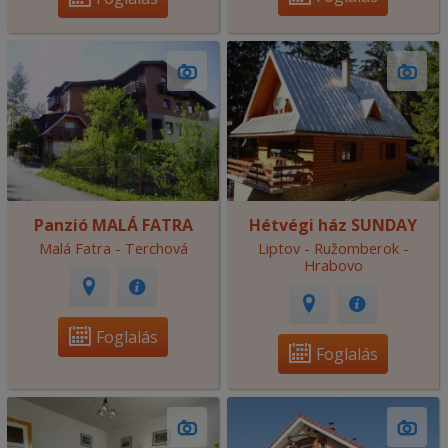
Panzió MALÁ FATRA
Hétvégi ház SUNDAY
Malá Fatra - Terchová
Liptov - Ružomberok -
Hrabovo
Foglalás
Foglalás