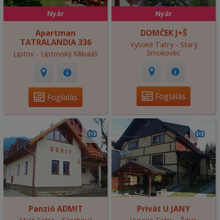
Nyár
Nyár
Apartman
DOMČEK J+Š
TATRALANDIA 336
Vysoké Tatry - Starý
Smokovec
Liptov - Liptovský Mikuláš
Foglalás
Foglalás
Panzió ADMIT
Privát U JANY