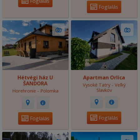
Foglalás
Foglalás
Hétvégi ház U
Apartman Orlica
ŠANDORA
Vysoké Tatry - Veľký
Slavkov
Horehronie - Polomka
Foglalás
Foglalás