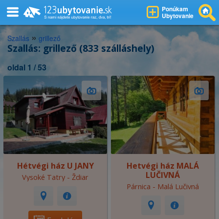
Ponúkam
Ubytovanie
»
Szallás
grillező
Szallás: grillező (833 szálláshely)
oldal 1 / 53
Hétvégi ház U JANY
Hetvégi ház MALÁ
LUČIVNÁ
Vysoké Tatry - Ždiar
Párnica - Malá Lučivná