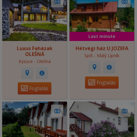
Last minute
Luxus Faházak
Hétvégi ház U JOZEFA
OLEŠNÁ
Spiš - Malý Lipník
Kysuce - Olešná
Foglalás
Foglalás