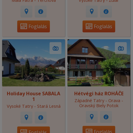
Malá Fatra - Terchová
Vysoké Tatry - Ždiar
Foglalás
Foglalás
Holiday House SABALA
Hétvégi ház ROHÁČE
1
Západné Tatry - Orava -
Oravský Biely Potok
Vysoké Tatry - Stará Lesná
Foglalás
Foglalás