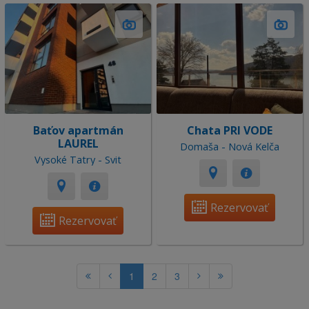
Baťov apartmán
Chata PRI VODE
LAUREL
Domaša - Nová Kelča
Vysoké Tatry - Svit
Rezervovať
Rezervovať
1
2
3