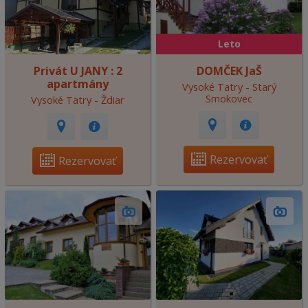
Leto
Privát U JANY : 2
DOMČEK JaŠ
apartmány
Vysoké Tatry - Starý
Smokovec
Vysoké Tatry - Ždiar
Rezervovať
Rezervovať