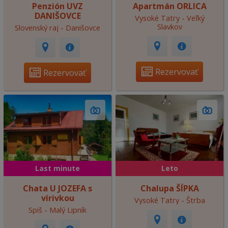
Penzión UVZ
Apartmán ORLICA
DANIŠOVCE
Vysoké Tatry - Veľký
Slavkov
Slovenský raj - Danišovce
Rezervovať
Rezervovať
Last minute
Leto
Chata U JOZEFA s
Chalupa ŠÍPKA
vírivkou
Vysoké Tatry - Štrba
Spiš - Malý Lipník