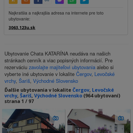
Najkratšia a najkrajšia adresa na internete pre toto
ubytovanie:
3063.123u.sk
Ubytovanie Chata KATARÍNA neudáva na našich
stránkach cenník a viac popisných informácií. Pre
rezerváciu
zavolajte majiteľovi ubytovania
alebo si
vyberte iné ubytovanie v lokalite
Čergov
,
Levočské
vrchy
,
Šariš
,
Východné Slovensko
Ďalšie ubytovania v lokalite
Čergov
,
Levočské
vrchy
,
Šariš
,
Východné Slovensko
(964 ubytovaní)
strana 1 / 97