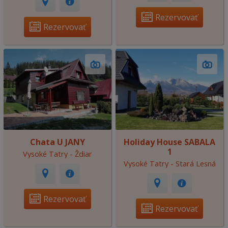
Rezervovať
Rezervovať
Chata U JANY
Holiday House SABALA
1
Vysoké Tatry - Ždiar
Vysoké Tatry - Stará Lesná
Rezervovať
Rezervovať