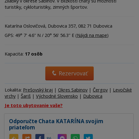
Žliabky v okrese Sabinov. V blízkosti chaty sú možnosti
turistiky, cykloturistiky, zimných športov.
Katarína Oslovičová, Dubovica 357, 082 71 Dubovica
GPS: 49° 7' 4.6'' N / 20° 56' 56.3'' E (
Nájdi na mape
)
Kapacita:
17 osôb
Rezervovať
Lokalita:
Prešovský kraj
|
Okres Sabinov
|
Čergov
|
Levočské
vrchy
|
Šariš
|
Východné Slovensko
|
Dubovica
Je toto ubytovanie vaše?
Odporučte Chata KATARÍNA svojim
priateľom
86