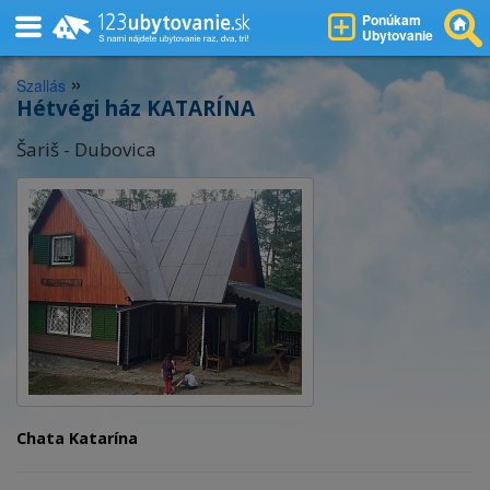
Ponúkam
Ubytovanie
»
Szallás
Hétvégi ház KATARÍNA
Šariš - Dubovica
Chata Katarína