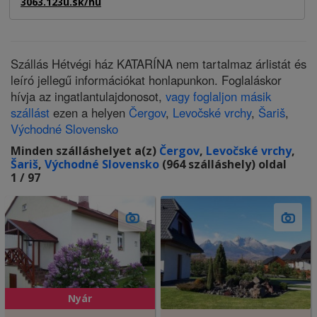
3063.123u.sk/hu
Szállás Hétvégi ház KATARÍNA nem tartalmaz árlistát és
leíró jellegű információkat honlapunkon. Foglaláskor
hívja az ingatlantulajdonosot,
vagy foglaljon másik
szállást
ezen a helyen
Čergov
,
Levočské vrchy
,
Šariš
,
Východné Slovensko
Minden szálláshelyet a(z)
Čergov
,
Levočské vrchy
,
Šariš
,
Východné Slovensko
(964 szálláshely) oldal
1 / 97
Nyár