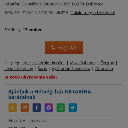
Katarína Oslovičová, Dubovica 357, 082 71 Dubovica
GPS: 49° 7' 4.6'' N / 20° 56' 56.3'' E (
Találd meg a térképen
)
Férőhely:
17 ember
Foglalás
Helység:
eperjesi kerület kerület
|
Járas Sabinov
|
Čergov
|
Levočské vrchy
|
Šariš
|
Východné Slovensko
|
Dubovica
Je toto ubytovanie vaše?
Ajánljuk a Hétvégi ház KATARÍNA
barátainak
Rövid URL-t a szállás: