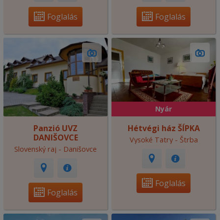
Foglalás
Foglalás
Nyár
Panzió UVZ
Hétvégi ház ŠÍPKA
DANIŠOVCE
Vysoké Tatry - Štrba
Slovenský raj - Danišovce
Foglalás
Foglalás