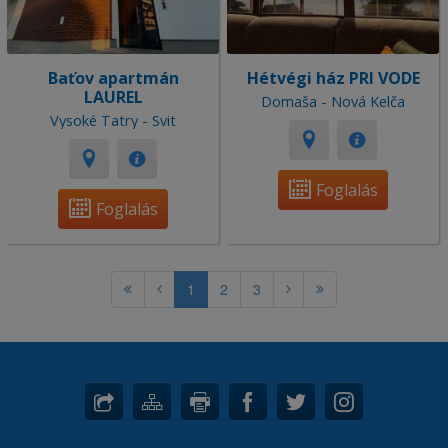
Baťov apartmán
Hétvégi ház PRI VODE
LAUREL
Domaša - Nová Kelča
Vysoké Tatry - Svit
Foglalás
Foglalás
1
2
3