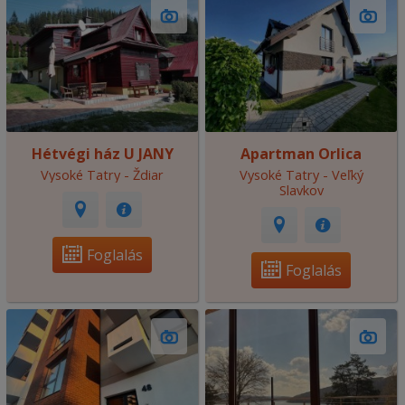
Hétvégi ház U JANY
Apartman Orlica
Vysoké Tatry - Ždiar
Vysoké Tatry - Veľký
Slavkov
Foglalás
Foglalás