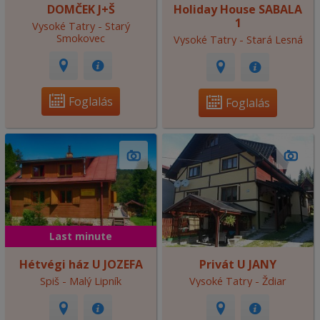
DOMČEK J+Š
Holiday House SABALA
1
Vysoké Tatry - Starý
Smokovec
Vysoké Tatry - Stará Lesná
Foglalás
Foglalás
Last minute
Hétvégi ház U JOZEFA
Privát U JANY
Spiš - Malý Lipník
Vysoké Tatry - Ždiar