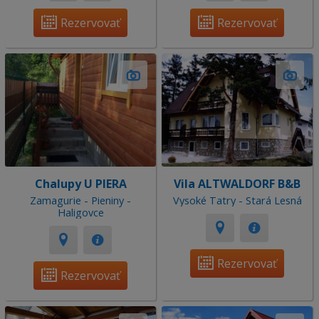
Rezervovať
Rezervovať
Chalupy U PIERA
Vila ALTWALDORF B&B
Zamagurie - Pieniny -
Vysoké Tatry - Stará Lesná
Haligovce
Rezervovať
Rezervovať