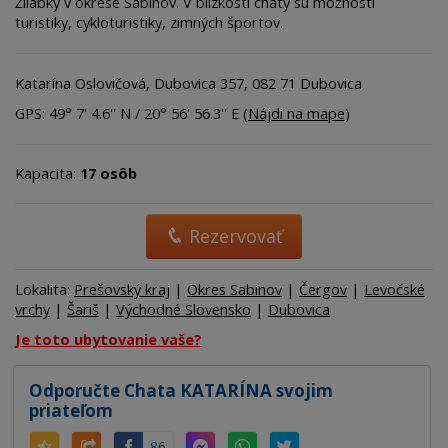
Žliabky v okrese Sabinov. V blízkosti chaty sú možnosti
turistiky, cykloturistiky, zimných športov.
Katarína Oslovičová, Dubovica 357, 082 71 Dubovica
GPS: 49° 7' 4.6'' N / 20° 56' 56.3'' E (
Nájdi na mape
)
Kapacita:
17 osôb
Rezervovať
Lokalita:
Prešovský kraj
|
Okres Sabinov
|
Čergov
|
Levočské
vrchy
|
Šariš
|
Východné Slovensko
|
Dubovica
Je toto ubytovanie vaše?
Odporučte Chata KATARÍNA svojim
priateľom
86