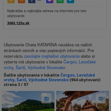
Najkratšia a najkrajšia adresa na internete pre toto
ubytovanie:
3063.123u.sk
Ubytovanie Chata KATARÍNA neudáva na našich
stránkach cenník a viac popisných informácií. Pre
rezerváciu
zavolajte majiteľovi ubytovania
alebo si
vyberte iné ubytovanie v lokalite
Čergov
,
Levočské
vrchy
,
Šariš
,
Východné Slovensko
Ďalšie ubytovania v lokalite
Čergov
,
Levočské
vrchy
,
Šariš
,
Východné Slovensko
(964 ubytovaní)
strana 3 / 97