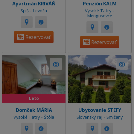
Apartmán KRIVÁŇ
Penzión KALM
Spiš - Levoča
Vysoké Tatry -
Mengusovce
Rezervovať
Rezervovať
Leto
Domček MÁRIA
Ubytovanie STEFY
Vysoké Tatry - Štôla
Slovenský raj - Smižany