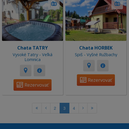
Chata TATRY
Chata HORBEK
Vysoké Tatry - Veľká
Spiš - Vyšné Ružbachy
Lomnica
Rezervovať
Rezervovať
2
3
4