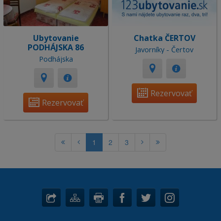
Ubytovanie
Chatka ČERTOV
PODHÁJSKA 86
Javorníky - Čertov
Podhájska
Rezervovať
Rezervovať
1
2
3