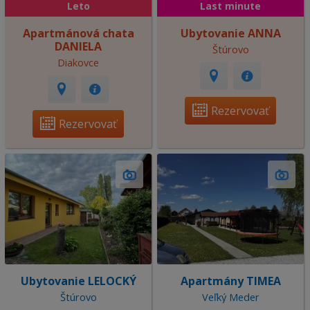
Leto
Last minute
Apartmánová chata
Ubytovanie ANNA
DANIELA
Štúrovo
Diakovce
Rezervovať
Rezervovať
Ubytovanie LELOCKÝ
Apartmány TIMEA
Štúrovo
Veľký Meder