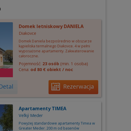
0
Domek letniskowy DANIELA
Diakovce
Domek Daniela bezpośrednio w obszarze
kąpieliska termalnego Diakovce. 4 w pełni
wyposażone apartamenty. Zakwaterowanie
całoroczne.
Pojemność:
23 osób
(min. 1 osoba)
Cena:
od 80 € obiekt / noc
Detal
Rezerwacja
Apartamenty TIMEA
Veľký Meder
Powyżej standardowe apartamenty Timea w
Greater Meder. 200 m od basenów