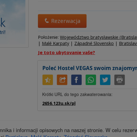
Hostel
Hotel
Campin
Rezerwacja
Położenie:
Województwo bratysławskie (Bratisl
|
Malé Karpaty
|
Západné Slovensko
|
Bratisla
Je toto ubytovanie vaše?
Poleć Hostel VEGAS swoim znajom
Krótki URL do tego zakwaterowania:
2656.123u.sk/pl
ika i informacji opisowych na naszej stronie. W celu rezer