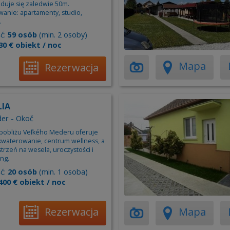
duje się zaledwie 50m.
anie: apartamenty, studio,
.
ć:
59 osób
(min. 2 osoby)
30 € obiekt / noc
Mapa
Rezerwacja
LIA
er - Okoč
 w pobliżu Veľkého Mederu oferuje
kwaterowanie, centrum wellness, a
trzeń na wesela, uroczystości i
ng.
ć:
20 osób
(min. 1 osoba)
400 € obiekt / noc
Rezerwacja
Mapa