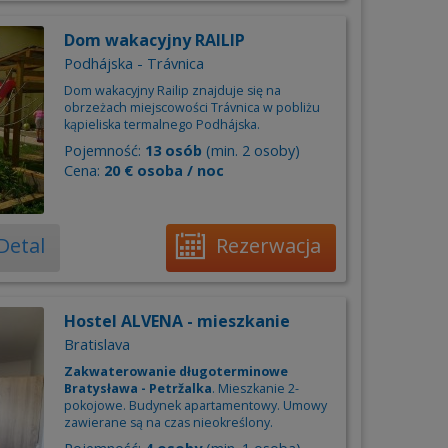
Dom wakacyjny RAILIP
Podhájska - Trávnica
Dom wakacyjny Railip znajduje się na
obrzeżach miejscowości Trávnica w pobliżu
kąpieliska termalnego Podhájska.
Pojemność:
13 osób
(min. 2 osoby)
Cena:
20 € osoba / noc
Detal
Rezerwacja
Hostel ALVENA - mieszkanie
Bratislava
Zakwaterowanie długoterminowe
Bratysława - Petržalka
. Mieszkanie 2-
pokojowe. Budynek apartamentowy. Umowy
zawierane są na czas nieokreślony.