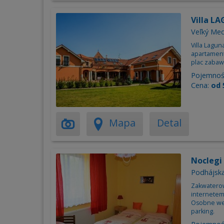
Villa L
Veľký Me
Villa Lagu
apartament
plac zabaw
Pojemnoś
Cena:
od 
Mapa
Detal
Noclegi
Podhájsk
Zakwaterow
internetem
Osobne wejś
parking.