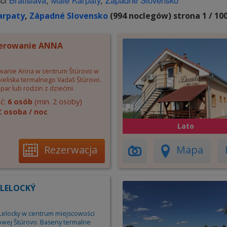
ści
Bratislava
,
Malé Karpaty
,
Západné Slovensko
arpaty
,
Západné Slovensko
(994 noclegów) strona 1 / 10
erowanie ANNA
wanie Anna w centrum Štúrovo w
pieliska termalnego Vadaš Štúrovo.
 par lub rodzin z dziećmi.
ć:
6 osób
(min. 2 osoby)
€ osoba / noc
Lato
Rezerwacja
Mapa
 LELOCKÝ
Lelocky w centrum miejscowości
wej Štúrovo. Baseny termalne