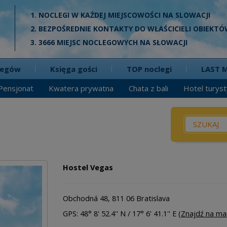
1. NOCLEGI W KAŻDEJ MIEJSCOWOŚCI NA SLOWACJI
2. BEZPOŚREDNIE KONTAKTY DO WŁAŚCICIELI OBIEKT
3. 3666 MIEJSC NOCLEGOWYCH NA SŁOWACJI
legów
Księga gości
TOP noclegi
LAST 
Pensjonat
Kwatera prywatna
Chata z bali
Hotel turys
Co? / Gdz
Pensjo
Kwater
Hostel Vegas
Domek
Chata z 
Obchodná 48, 811 06 Bratislava
Aparta
GPS: 48° 8' 52.4'' N / 17° 6' 41.1'' E (
Znajdź na ma