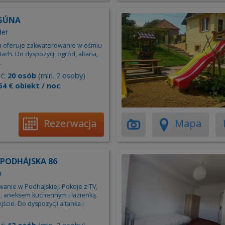
AGÚNA
der
na oferuje zakwaterowanie w ośmiu
ach. Do dyspozycji ogród, altana,
.
ć:
20 osób
(min. 2 osoby)
54 € obiekt / noc
Rezerwacja
Mapa
 PODHÁJSKA 86
a
anie w Podhajskiej. Pokoje z TV,
, aneksem kuchennym i łazienką.
cie. Do dyspozycji altanka i