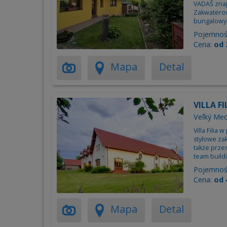
VADAŠ znaj
Zakwaterow
bungalowy
Pojemnoś
Cena:
od 
Mapa
Detal
VILLA FI
Veľký Med
Villa Filia
stylowe za
także przes
team buildi
Pojemnoś
Cena:
od 
Mapa
Detal