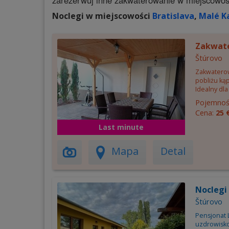
zarezerwuj inne zakwaterowanie w miejscowo
Noclegi w miejscowości
Bratislava
,
Malé K
Zakwat
Štúrovo
Zakwatero
pobliżu ką
Idealny dla
Pojemnoś
Cena:
25 
Last minute
Mapa
Detal
Noclegi
Štúrovo
Pensjonat 
uzdrowisko