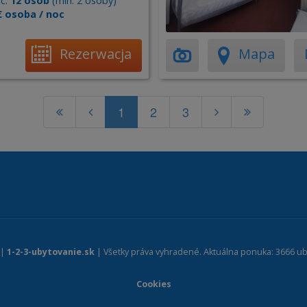
ć:
12 osób
(min. 2 osoby)
€ osoba / noc
Rezerwacja
Mapa
1
2
3
 |
1-2-3-ubytovanie.sk
| Všetky práva vyhradené. Aktuálna ponuka: 3666 ub
Cookies