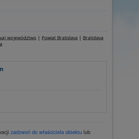
Osób
–
+
g
ava) województwo
|
Powiat Bratislava
|
Bratislava
va
ym
wacji
zadzwoń do właściciela obiektu
lub