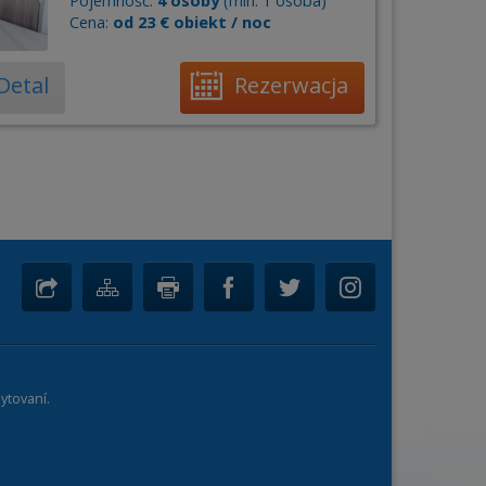
Pojemność:
4 osoby
(min. 1 osoba)
Cena:
od 23 € obiekt / noc
Detal
Rezerwacja
ytovaní.