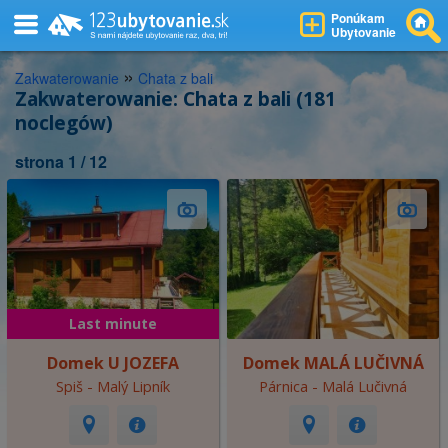
Ponúkam
Ubytovanie
»
Zakwaterowanie
Chata z bali
Zakwaterowanie: Chata z bali (181
noclegów)
strona 1 / 12
Last minute
Domek U JOZEFA
Domek MALÁ LUČIVNÁ
Spiš - Malý Lipník
Párnica - Malá Lučivná