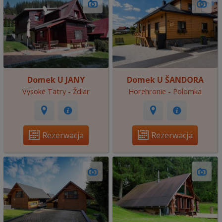
Domek U JANY
Domek U ŠANDORA
Vysoké Tatry - Ždiar
Horehronie - Polomka
Rezerwacja
Rezerwacja