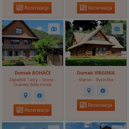
Rezerwacja
Rezerwacja
Domek ROHÁČE
Domek VIRGINIA
Západné Tatry - Orava -
Martin - Bystrička
Oravský Biely Potok
Rezerwacja
Rezerwacja