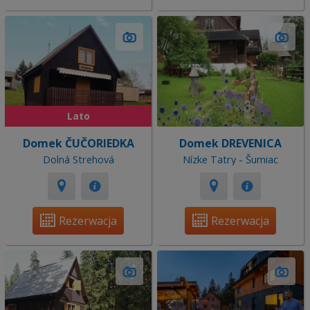
Lato
Domek ČUČORIEDKA
Domek DREVENICA
Dolná Strehová
Nízke Tatry - Šumiac
Rezerwacja
Rezerwacja