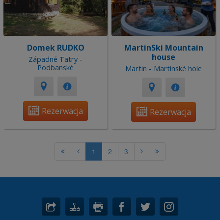
Domek RUDKO
MartinSki Mountain
house
Západné Tatry -
Podbanské
Martin - Martinské hole
Rezerwacja
Rezerwacja
1
2
3