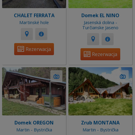
CHALET FERRATA
Domek EL NINO
Martinské hole
Jasenská dolina -
Turčianske Jaseno
Rezerwacja
Rezerwacja
Domek OREGON
Zrub MONTANA
Martin - Bystrička
Martin - Bystrička