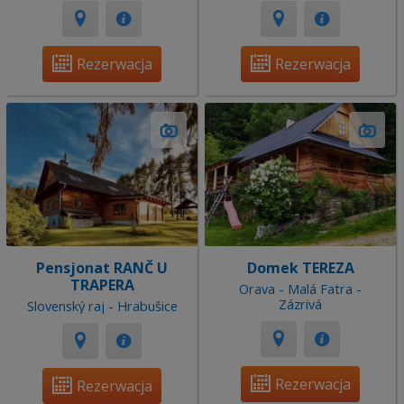
Rezerwacja
Rezerwacja
Pensjonat RANČ U
Domek TEREZA
TRAPERA
Orava - Malá Fatra -
Zázrivá
Slovenský raj - Hrabušice
Rezerwacja
Rezerwacja