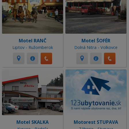
Motel RANČ
Motel ŠOFÉR
Liptov - Ružomberok
Dolná Nitra - Volkovce
Motel SKALKA
Motorest STUPAVA
Kysuce - Radoľa
Záhorie - Stupava