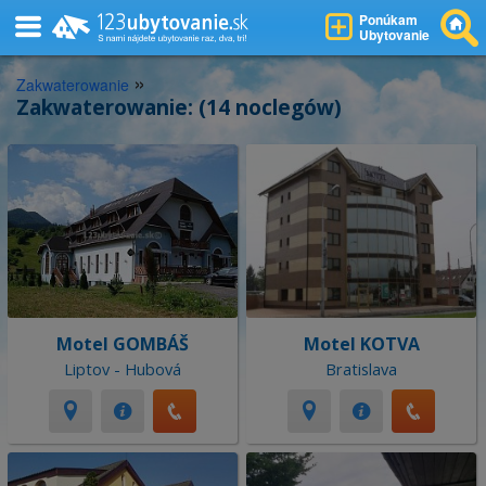
Ponúkam
Ubytovanie
»
Zakwaterowanie
Zakwaterowanie: (14 noclegów)
Motel GOMBÁŠ
Motel KOTVA
Liptov - Hubová
Bratislava