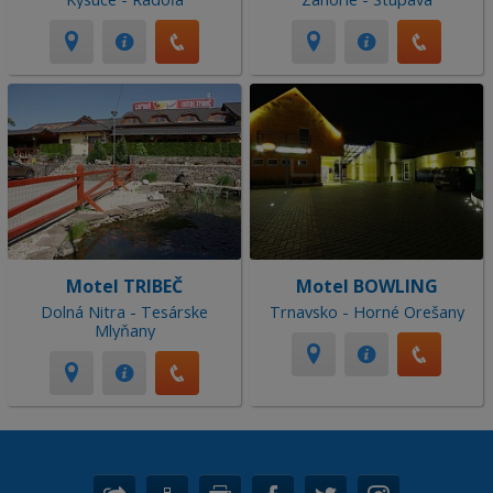
Motel TRIBEČ
Motel BOWLING
Dolná Nitra - Tesárske
Trnavsko - Horné Orešany
Mlyňany