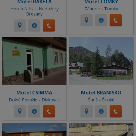
Motel RAKETA
Motel TOMKY
Horná Nitra - Nedožery
Záhorie - Tomky
Brezany
Motel CSIMMA
Motel BRANISKO
Dolné Považie - Diakovce
Šariš - Široké