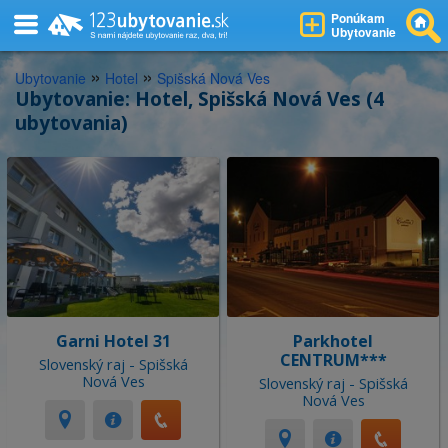
Ponúkam
Ubytovanie
»
»
Ubytovanie
Hotel
Spišská Nová Ves
Ubytovanie: Hotel, Spišská Nová Ves (4
ubytovania)
Garni Hotel 31
Parkhotel
CENTRUM***
Slovenský raj - Spišská
Nová Ves
Slovenský raj - Spišská
Nová Ves