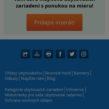
zariadení s ponukou na mieru!
Pridajte inzerát!
Ohlasy ubytovateľov
Recenzie hostí
Bannery
Odkazy
Napíšte nám
Blog
Kategórie ubytovacích zariadení
Infoservis
Webstránky pre vaše ubytovanie zadarmo
Ochrana osobných údajov