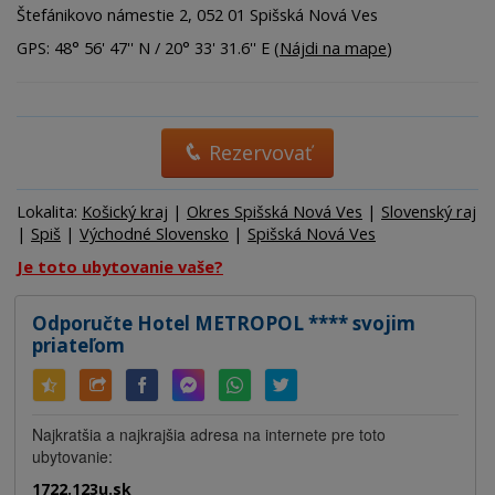
Štefánikovo námestie 2, 052 01 Spišská Nová Ves
GPS: 48° 56' 47'' N / 20° 33' 31.6'' E (
Nájdi na mape
)
Rezervovať
Lokalita:
Košický kraj
|
Okres Spišská Nová Ves
|
Slovenský raj
|
Spiš
|
Východné Slovensko
|
Spišská Nová Ves
Je toto ubytovanie vaše?
Odporučte Hotel METROPOL **** svojim
priateľom
Najkratšia a najkrajšia adresa na internete pre toto
ubytovanie:
1722.123u.sk