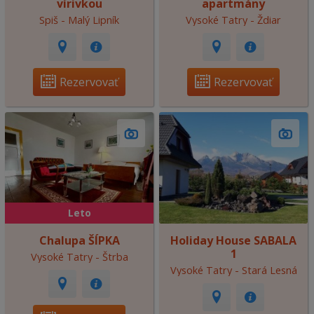
vírivkou
apartmány
Spiš - Malý Lipník
Vysoké Tatry - Ždiar
Rezervovať
Rezervovať
Leto
Chalupa ŠÍPKA
Holiday House SABALA
1
Vysoké Tatry - Štrba
Vysoké Tatry - Stará Lesná