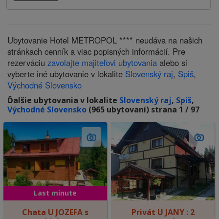
Ubytovanie Hotel METROPOL **** neudáva na našich
stránkach cenník a viac popisných informácií. Pre
rezerváciu
zavolajte majiteľovi ubytovania
alebo si
vyberte iné ubytovanie v lokalite
Slovenský raj
,
Spiš
,
Východné Slovensko
Ďalšie ubytovania v lokalite
Slovenský raj
,
Spiš
,
Východné Slovensko
(965 ubytovaní) strana 1 / 97
Last minute
Chata U JOZEFA s
Privát U JANY : 2