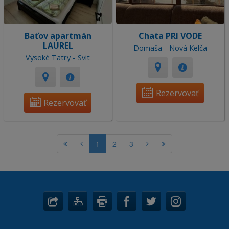
Baťov apartmán
Chata PRI VODE
LAUREL
Domaša - Nová Kelča
Vysoké Tatry - Svit
Rezervovať
Rezervovať
1
2
3