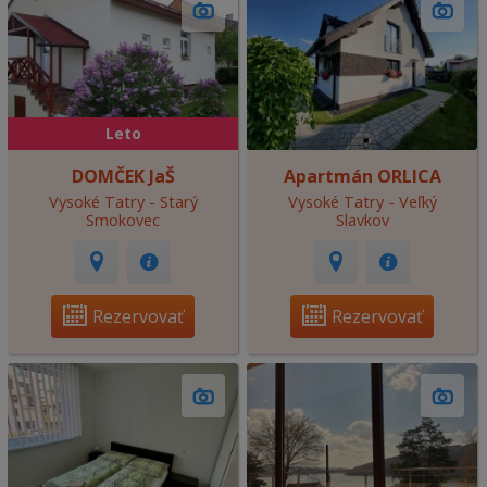
Leto
DOMČEK JaŠ
Apartmán ORLICA
Vysoké Tatry - Starý
Vysoké Tatry - Veľký
Smokovec
Slavkov
Rezervovať
Rezervovať