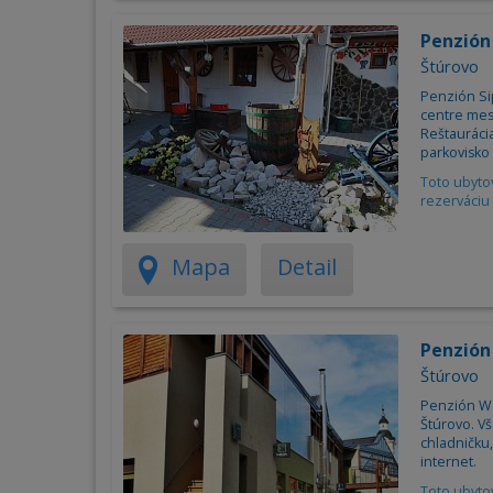
Penzión
Štúrovo
Penzión Si
centre mes
Reštaurácia
parkovisko
Toto ubyto
rezerváciu 
Mapa
Detail
Penzión
Štúrovo
Penzión We
Štúrovo. Vš
chladničku,
internet.
Toto ubyto