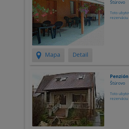
Štúrovo
Toto ubyto
rezerváciu 
Mapa
Detail
Penzión
Štúrovo
Toto ubyto
rezerváciu 