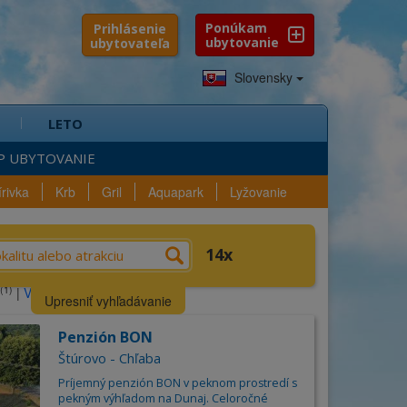
Ponúkam
Prihlásenie
ubytovanie
ubytovateľa
Slovensky
LETO
P UBYTOVANIE
írivka
Krb
Gril
Aquapark
Lyžovanie
e?
Výber
Vybavenosť
14
(1)
(110)
|
Všetky typy
n
Lokalita
Upresniť vyhľadávanie
šlo sa
14
ubytovaní
Kraj
Penzión BON
Štúrovo - Chľaba
Okres
ica
Príjemný penzión BON v peknom prostredí s
pekným výhľadom na Dunaj. Celoročné