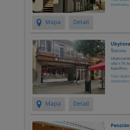
rezerváciu 
Mapa
Detail
Ubytov
Štúrovo
Ubytovanie
izby s TV, 
kúpeľňou.
Toto ubyto
rezerváciu 
Mapa
Detail
Penzión