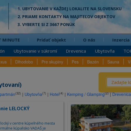
1. UBYTOVANIE V KAŽDEJ LOKALITE NA SLOVENSKU
2. PRIAME KONTAKTY NA MAJITEĽOV OBJEKTOV
3. VYBERTE SI Z 3667 PONÚK
T MINUTE
Pridať objekt
O nás
Inzercia
ión
Ubytovanie v súkromí
Drevenica
Ubytovňa
TO
uxus
Dlhodobo
Pre skupiny
Pes
Bazén
Sauna
V
Čo? / Kd
ytovaní)
(32)
(7)
(4)
(2)
partmán
|
Ubytovňa
|
Hotel
|
Kemping / Glamping
|
Drevenica
Penzió
na
Privát
nie LELOCKÝ
Chata
Dreven
locký v centre kúpeľného mesta
ermálne kúpalisko VADAŠ je