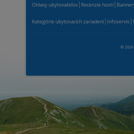
Ohlasy ubytovateľov
Recenzie hostí
Banner
Kategórie ubytovacích zariadení
Infoservis
© 2026