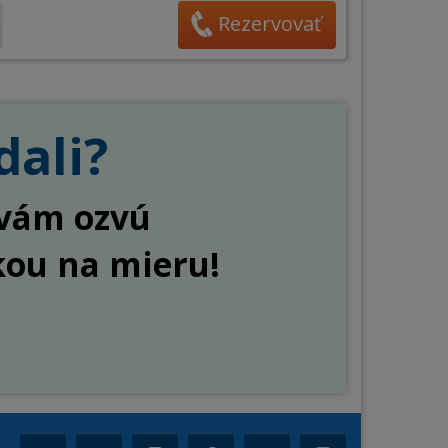
Rezervovať
dali?
a vám ozvú
kou na mieru!