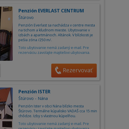
Penzión EVERLAST CENTRUM
Štúrovo
Penzión Everlast sa nachádza v centre mesta
na tichom a kľudnom mieste. Ubytovanie v
izbách a apartmánoch. Altánok. V blízkosti je
pešia zóna /250 m/.
Toto ubytovanie nemá zadaný e-mail. Pre
rezerváciu zavolajte majiteľovi ubytovania.
Rezervovať
Penzión ISTER
Štúrovo - Nána
Penzión Ister v obci Nána blízko mesta
Štúrovo. Termálne kúpalisko VADAŠ cca 15 min
chôdze. Izby s vlastnou kúpeľňou.
Toto ubytovanie nemá zadaný e-mail. Pre
rezerváciu zavolajte majiteľovi ubytovania.