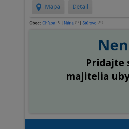
Mapa
Detail
(1)
(1)
(12)
Obec:
Chľaba
|
Nána
|
Štúrovo
Nena
Pridajte 
majitelia ub