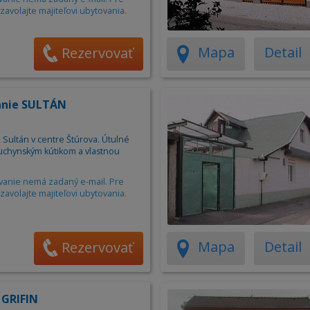
zavolajte majiteľovi ubytovania.
Mapa
Detail
Rezervovať
anie SULTÁN
 Sultán v centre Štúrova. Útulné
kuchynským kútikom a vlastnou
vanie nemá zadaný e-mail. Pre
zavolajte majiteľovi ubytovania.
Mapa
Detail
Rezervovať
 GRIFIN