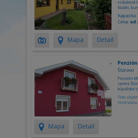
vzdialené 
štúdio, bun
Kapacita:
Cena:
od 
Mapa
Detail
Penzión
Štúrovo
Penzión Mi
centre Štúr
kúpaliska V
Toto ubyto
rezerváciu 
Mapa
Detail