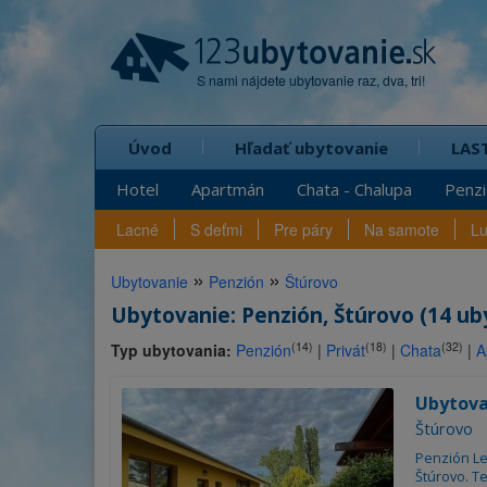
S nami nájdete ubytovanie raz, dva, tri!
Úvod
Hľadať ubytovanie
LAS
Hotel
Apartmán
Chata - Chalupa
Penz
Lacné
S deťmi
Pre páry
Na samote
L
»
»
Ubytovanie
Penzión
Štúrovo
Ubytovanie: Penzión, Štúrovo (14 ub
(14)
(18)
(32)
Typ ubytovania:
Penzión
|
Privát
|
Chata
|
A
Ubytova
Štúrovo
Penzión Le
Štúrovo. T