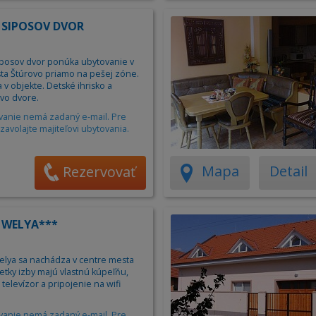
 SIPOSOV DVOR
posov dvor ponúka ubytovanie v
ta Štúrovo priamo na pešej zóne.
 v objekte. Detské ihrisko a
 vo dvore.
vanie nemá zadaný e-mail. Pre
zavolajte majiteľovi ubytovania.
Mapa
Detail
Rezervovať
 WELYA***
lya sa nachádza v centre mesta
etky izby majú vlastnú kúpeľňu,
 televízor a pripojenie na wifi
vanie nemá zadaný e-mail. Pre