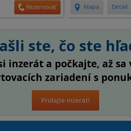
Mapa
Detail
Rezervovať
šli ste, čo ste hľa
si inzerát a počkajte, až s
ytovacích zariadení s ponu
Pridajte inzerát!