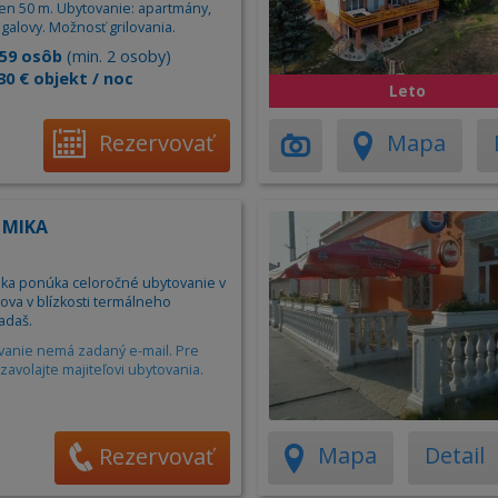
Apartm
len 50 m. Ubytovanie: apartmány,
galovy. Možnosť grilovania.
Ubytov
59 osôb
(min. 2 osoby)
Hotel
30 € objekt / noc
Leto
Kemp
Rezervovať
Mapa
 MIKA
ka ponúka celoročné ubytovanie v
ova v blízkosti termálneho
adaš.
vanie nemá zadaný e-mail. Pre
zavolajte majiteľovi ubytovania.
Mapa
Detail
Rezervovať