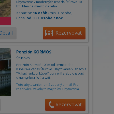
Obec
án
ubytovanie v moderných izbách. Štúrovo 10
km. Ideálne miesto na relax.
Cena za osobu/noc od
6
do
85
€
ňa
Kapacita:
16 osôb
(min. 1 osoba)
Cena:
od 30 € osoba / noc
Počet osôb
–
+
Detail
Rezervovať
Penzión KORMOŠ
Štúrovo
Penzión Kormoš 100m od termálneho
kúpaliska Vadaš Štúrovo. Ubytovanie v izbách s
TV, kuchynkou, kúpeľňou a wifi alebo chatkách
s kuchynkou, WC a wifi.
Toto ubytovanie nemá zadaný e-mail. Pre
rezerváciu zavolajte majiteľovi ubytovania.
Rezervovať