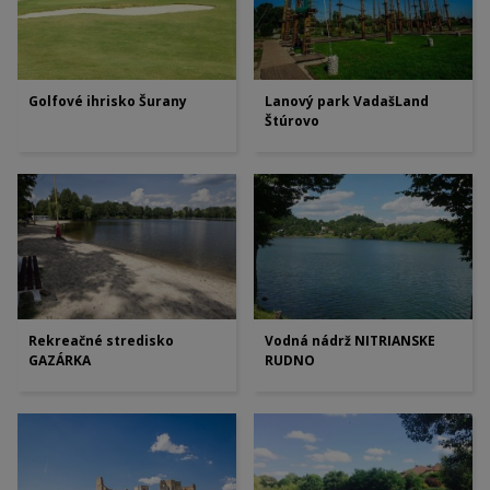
Golfové ihrisko Šurany
Lanový park VadašLand
Štúrovo
Vodná nádrž NITRIANSKE
Rekreačné stredisko
RUDNO
GAZÁRKA