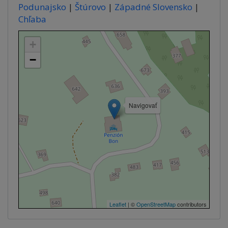
Podunajsko
|
Štúrovo
|
Západné Slovensko
|
Chľaba
+
−
Navigovať
Leaflet
| ©
OpenStreetMap
contributors