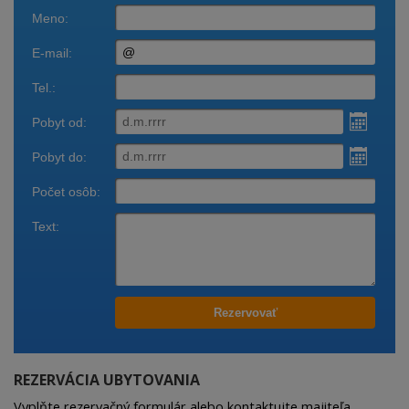
Rezervácia
Zavolajte
Obsadenosť
ubytovania
REZERVÁCIA UBYTOVANIA
Vyplňte rezervačný formulár alebo kontaktujte majiteľa