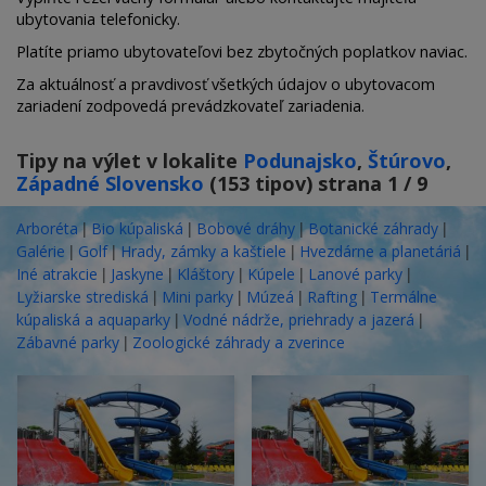
ubytovania telefonicky.
Platíte priamo ubytovateľovi bez zbytočných poplatkov naviac.
Za aktuálnosť a pravdivosť všetkých údajov o ubytovacom
zariadení zodpovedá prevádzkovateľ zariadenia.
Tipy na výlet v lokalite
Podunajsko
,
Štúrovo
,
Západné Slovensko
(153 tipov) strana 1 / 9
|
|
|
|
Arboréta
Bio kúpaliská
Bobové dráhy
Botanické záhrady
|
|
|
|
Galérie
Golf
Hrady, zámky a kaštiele
Hvezdárne a planetáriá
|
|
|
|
|
Iné atrakcie
Jaskyne
Kláštory
Kúpele
Lanové parky
|
|
|
|
Lyžiarske strediská
Mini parky
Múzeá
Rafting
Termálne
|
|
kúpaliská a aquaparky
Vodné nádrže, priehrady a jazerá
|
Zábavné parky
Zoologické záhrady a zverince