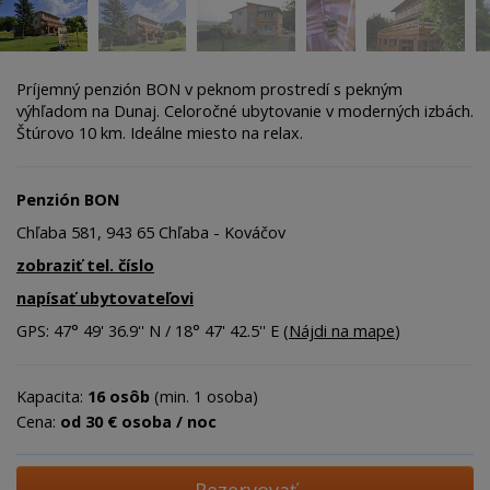
Príjemný penzión BON v peknom prostredí s pekným
výhľadom na Dunaj. Celoročné ubytovanie v moderných izbách.
Štúrovo 10 km. Ideálne miesto na relax.
Penzión BON
Chľaba 581, 943 65 Chľaba - Kováčov
zobraziť tel. číslo
napísať ubytovateľovi
GPS: 47° 49' 36.9'' N / 18° 47' 42.5'' E (
Nájdi na mape
)
Kapacita:
16 osôb
(min. 1 osoba)
Cena:
od 30 € osoba / noc