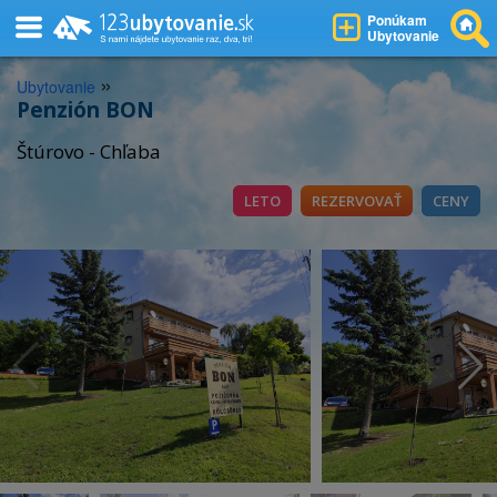
Ponúkam
Ubytovanie
»
Ubytovanie
Penzión BON
Štúrovo - Chľaba
LETO
REZERVOVAŤ
CENY