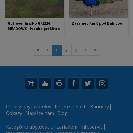
Golfové ihrisko GREEN
Zverinec Ranč pod Babicou
MEADOWS - Ivanka pri Nitre
1
2
3
Ohlasy ubytovateľov
Recenzie hostí
Bannery
Odkazy
Napíšte nám
Blog
Kategórie ubytovacích zariadení
Infoservis