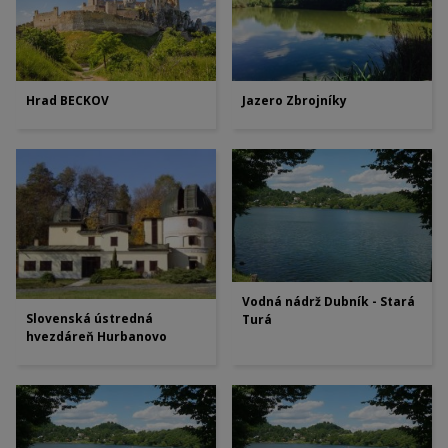
Hrad BECKOV
Jazero Zbrojníky
Vodná nádrž Dubník - Stará
Slovenská ústredná
Turá
hvezdáreň Hurbanovo