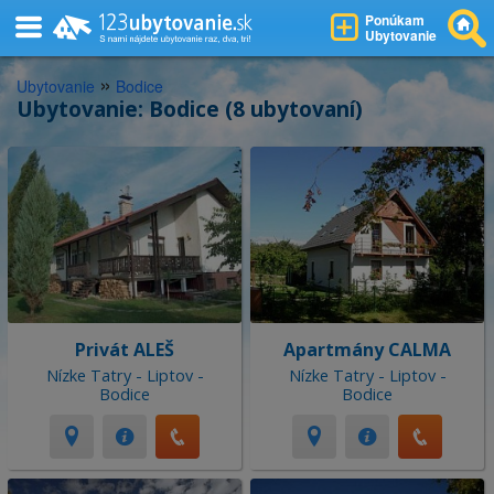
Ponúkam
Ubytovanie
»
Ubytovanie
Bodice
Ubytovanie: Bodice (8 ubytovaní)
Privát ALEŠ
Apartmány CALMA
Nízke Tatry - Liptov -
Nízke Tatry - Liptov -
Bodice
Bodice