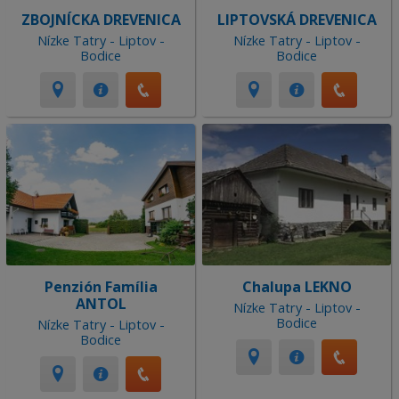
ZBOJNÍCKA DREVENICA
LIPTOVSKÁ DREVENICA
Nízke Tatry - Liptov -
Nízke Tatry - Liptov -
Bodice
Bodice
Penzión Família
Chalupa LEKNO
ANTOL
Nízke Tatry - Liptov -
Bodice
Nízke Tatry - Liptov -
Bodice