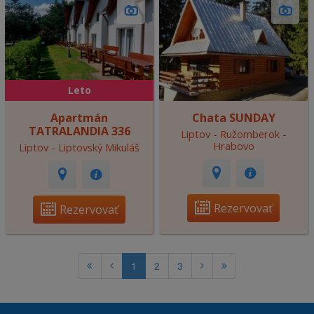
Leto
Apartmán
Chata SUNDAY
TATRALANDIA 336
Liptov - Ružomberok -
Hrabovo
Liptov - Liptovský Mikuláš
Rezervovať
Rezervovať
1
2
3