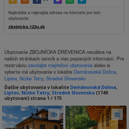
Najkratšia a najkrajšia adresa na internete pre toto
ubytovanie:
zbojnicka.123u.sk
Ubytovanie ZBOJNÍCKA DREVENICA neudáva na
našich stránkach cenník a viac popisných informácií. Pre
rezerváciu
zavolajte majiteľovi ubytovania
alebo si
vyberte iné ubytovanie v lokalite
Demänovská Dolina
,
Liptov
,
Nízke Tatry
,
Stredné Slovensko
Ďalšie ubytovania v lokalite
Demänovská Dolina
,
Liptov
,
Nízke Tatry
,
Stredné Slovensko
(1749
ubytovaní) strana 1 / 175