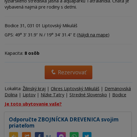
lyžiarskeho strediska Jasná a aquaparku Tatralandia. Chata je
vybavená najmä pre rodiny s deťmi.
Bodice 31, 031 01 Liptovský Mikuláš
GPS: 49° 3' 31.9'' N / 19° 34' 31.4'' E (
Nájdi na mape
)
Kapacita:
8 osôb
Rezervovať
Lokalita:
Žilinský kraj
|
Okres Liptovský Mikuláš
|
Demänovská
Dolina
|
Liptov
|
Nízke Tatry
|
Stredné Slovensko
|
Bodice
Je toto ubytovanie vaše?
Odporučte ZBOJNÍCKA DREVENICA svojim
priateľom
84