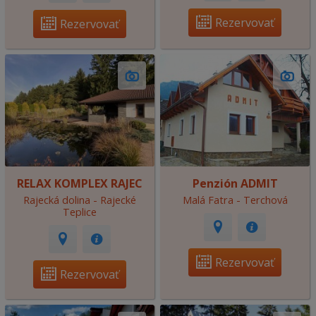
Rezervovať
Rezervovať
RELAX KOMPLEX RAJEC
Penzión ADMIT
Rajecká dolina - Rajecké
Malá Fatra - Terchová
Teplice
Rezervovať
Rezervovať