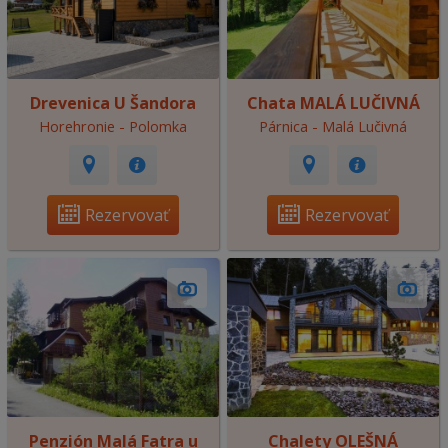
Drevenica U Šandora
Chata MALÁ LUČIVNÁ
Horehronie - Polomka
Párnica - Malá Lučivná
Rezervovať
Rezervovať
Penzión Malá Fatra u
Chalety OLEŠNÁ