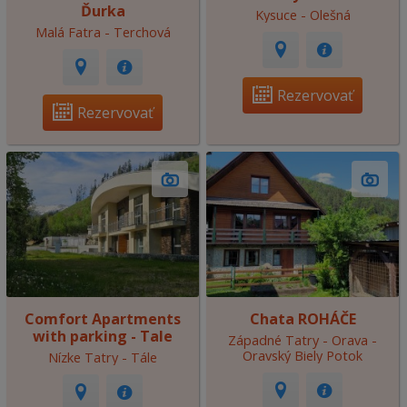
Ďurka
Kysuce - Olešná
Malá Fatra - Terchová
Rezervovať
Rezervovať
Comfort Apartments
Chata ROHÁČE
with parking - Tale
Západné Tatry - Orava -
Oravský Biely Potok
Nízke Tatry - Tále