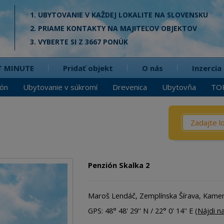
1. UBYTOVANIE V KAŽDEJ LOKALITE NA SLOVENSKU
2. PRIAME KONTAKTY NA MAJITEĽOV OBJEKTOV
3. VYBERTE SI Z 3667 PONÚK
T MINUTE
Pridať objekt
O nás
Inzercia
ión
Ubytovanie v súkromí
Drevenica
Ubytovňa
TO
Čo? / Kd
Penzió
Privát
Penzión Skalka 2
Chata
Dreven
Maroš Lendáč, Zemplínska Šírava, Kame
Apartm
GPS: 48° 48' 29'' N / 22° 0' 14'' E (
Nájdi n