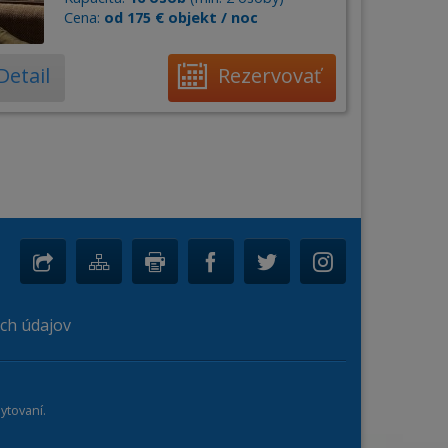
Cena:
od 175 € objekt / noc
Detail
Rezervovať
ch údajov
ytovaní.