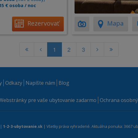
15 € osoba / noc
Rezervovať
Mapa
1
2
3
y
Odkazy
Napíšte nám
Blog
Webstránky pre vaše ubytovanie zadarmo
Ochrana osobný
 |
1-2-3-ubytovanie.sk
| Všetky práva vyhradené. Aktuálna ponuka: 3667 ub