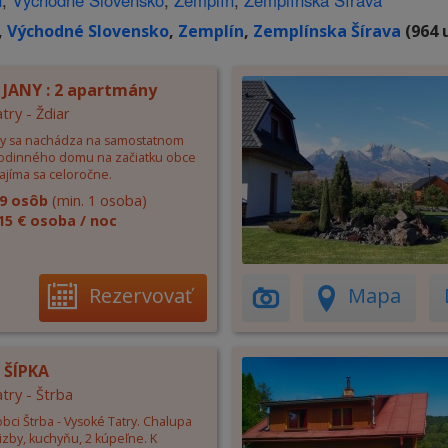
n
,
Východné Slovensko
,
Zemplín
,
Zemplínska Šírava
,
Východné Slovensko
,
Zemplín
,
Zemplínska Šírava
(964 
U JANY : 2 apartmány
try - Ždiar
any sa nachádza na samostatnom
odinného domu na začiatku obce
ajíma sa celoročne.
9 osôb
(min. 1 osoba)
15 € osoba / noc
Rezervovať
Mapa
 ŠÍPKA
try - Štrba
bci Štrba - Vysoké Tatry. Chalupa
izby, kuchyňu, 2 kúpeľne. K