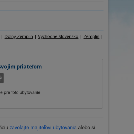
ňa
Počet osôb
–
+
|
Dolný Zemplín
|
Východné Slovensko
|
Zemplín
|
svojim priateľom
te pre toto ubytovanie:
váciu
zavolajte majiteľovi ubytovania
alebo si