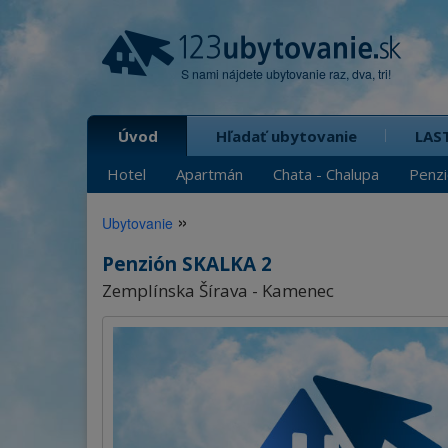
S nami nájdete ubytovanie raz, dva, tri!
Úvod
Hľadať ubytovanie
LAS
Hotel
Apartmán
Chata - Chalupa
Penz
»
Ubytovanie
Penzión SKALKA 2
Zemplínska Šírava - Kamenec