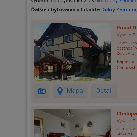
vyberte iné ubytovanie v lokalite
Dolný Zemplí
Ďalšie ubytovania v lokalite
Dolný Zemplín
Privát 
Vysoké Ta
Privát U J
poschodí r
Ždiar. Pren
Kapacita:
Cena:
od 
Mapa
Detail
Chalupa
Vysoké Ta
Chalupa v o
Šípka má 3 