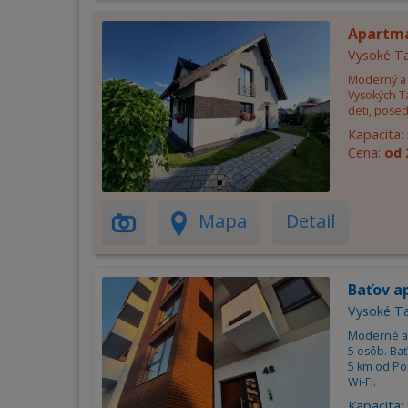
Apartm
Vysoké Ta
Moderný a 
Vysokých Ta
deti, posed
Kapacita:
Cena:
od 
Mapa
Detail
Baťov a
Vysoké Ta
Moderné a 
5 osôb. Bať
5 km od Pop
Wi-Fi.
Kapacita: