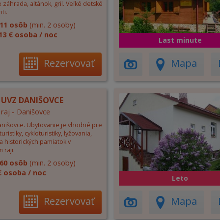
e záhrada, altánok, gril. Veľké detské
ti.
11 osôb
(min. 2 osoby)
13 € osoba / noc
Last minute
Rezervovať
Mapa
 UVZ DANIŠOVCE
 raj - Danišovce
nišovce. Ubytovanie je vhodné pre
uristiky, cykloturistiky, lyžovania,
a historických pamiatok v
raji.
60 osôb
(min. 2 osoby)
€ osoba / noc
Leto
Rezervovať
Mapa