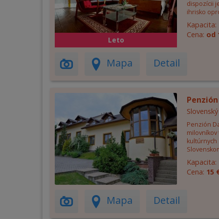
dispozícii j
ihrisko opro
Kapacita:
Cena:
od 
Leto
Mapa
Detail
Penzión
Slovenský
Penzión Da
milovníkov t
kultúrnych 
Slovenskom 
Kapacita:
Cena:
15 
Mapa
Detail