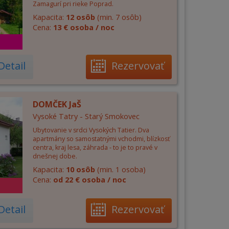
Zamagurí pri rieke Poprad.
Kapacita:
12 osôb
(min. 7 osôb)
Cena:
13 € osoba / noc
Detail
Rezervovať
DOMČEK JaŠ
Vysoké Tatry - Starý Smokovec
Ubytovanie v srdci Vysokých Tatier. Dva
apartmány so samostatnými vchodmi, blízkosť
centra, kraj lesa, záhrada - to je to pravé v
dnešnej dobe.
Kapacita:
10 osôb
(min. 1 osoba)
Cena:
od 22 € osoba / noc
Detail
Rezervovať