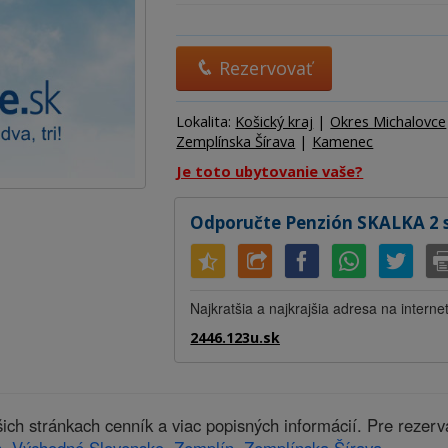
Ubytov
Hotel
Kemp
Rezervovať
Lokalita:
Košický kraj
|
Okres Michalovce
Zemplínska Šírava
|
Kamenec
Je toto ubytovanie vaše?
Odporučte Penzión SKALKA 2 
Najkratšia a najkrajšia adresa na interne
2446.123u.sk
h stránkach cenník a viac popisných informácií. Pre rezer