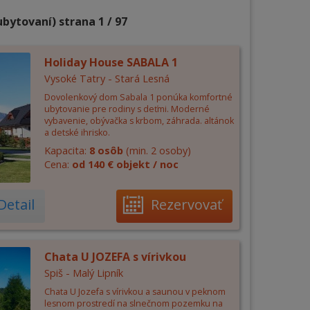
ubytovaní) strana 1 / 97
Holiday House SABALA 1
Vysoké Tatry - Stará Lesná
Dovolenkový dom Sabala 1 ponúka komfortné
ubytovanie pre rodiny s deťmi. Moderné
vybavenie, obývačka s krbom, záhrada. altánok
a detské ihrisko.
Kapacita:
8 osôb
(min. 2 osoby)
Cena:
od 140 € objekt / noc
Detail
Rezervovať
Chata U JOZEFA s vírivkou
Spiš - Malý Lipník
Chata U Jozefa s vírivkou a saunou v peknom
lesnom prostredí na slnečnom pozemku na