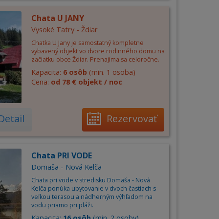
Chata U JANY
Vysoké Tatry - Ždiar
Chatka U Jany je samostatný kompletne
vybavený objekt vo dvore rodinného domu na
začiatku obce Ždiar. Prenajíma sa celoročne.
Kapacita:
6 osôb
(min. 1 osoba)
Cena:
od 78 € objekt / noc
Detail
Rezervovať
Chata PRI VODE
Domaša - Nová Kelča
Chata pri vode v stredisku Domaša - Nová
Kelča ponúka ubytovanie v dvoch častiach s
veľkou terasou a nádherným výhľadom na
vodu priamo pri pláži.
Kapacita:
16 osôb
(min. 2 osoby)