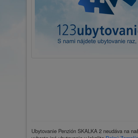
Ubytovanie Penzión SKALKA 2 neudáva na našic