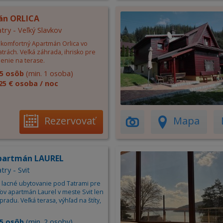
án ORLICA
try - Veľký Slavkov
komfortný Apartmán Orlica vo
trách. Veľká záhrada, ihrisko pre
enie na terase.
5 osôb
(min. 1 osoba)
25 € osoba / noc
Rezervovať
Mapa
partmán LAUREL
try - Svit
lacné ubytovanie pod Tatrami pre
ov apartmán Laurel v meste Svit len
radu. Veľká terasa, výhľad na štíty,
5 osôb
(min. 2 osoby)