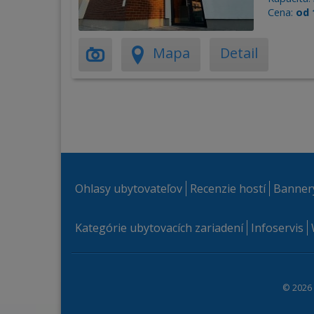
Cena:
od 
Mapa
Detail
Ohlasy ubytovateľov
Recenzie hostí
Banner
Kategórie ubytovacích zariadení
Infoservis
© 2026