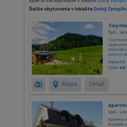
vyberte iné ubytovanie v lokalite
Dolný Zemplí
Ďalšie ubytovania v lokalite
Dolný Zemplín
Tiny Ho
Špiš - Jar
Tiny House
ubytovanie
dokonalý o
pobyt vo dv
Kapacita:
Cena:
od 
Mapa
Detail
Apartm
Spiš - Le
Apartmán K
kúpaliska a