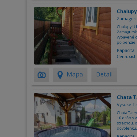
Chalupy
Zamagurie
Chalupy U 
Zamagurske
vybavené c
polpenzie.
Kapacita:
Cena:
od 
Mapa
Detail
Chata 
Vysoké Ta
Chata Tatr
10 osôb s 
strechou. I
dovolenku.
Kapacita: