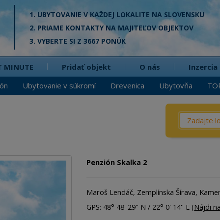
1. UBYTOVANIE V KAŽDEJ LOKALITE NA SLOVENSKU
2. PRIAME KONTAKTY NA MAJITEĽOV OBJEKTOV
3. VYBERTE SI Z 3667 PONÚK
T MINUTE
Pridať objekt
O nás
Inzercia
ión
Ubytovanie v súkromí
Drevenica
Ubytovňa
TO
Čo? / Kd
Penzió
Privát
Penzión Skalka 2
Chata
Dreven
Maroš Lendáč, Zemplínska Šírava, Kame
Apartm
GPS: 48° 48' 29'' N / 22° 0' 14'' E (
Nájdi n