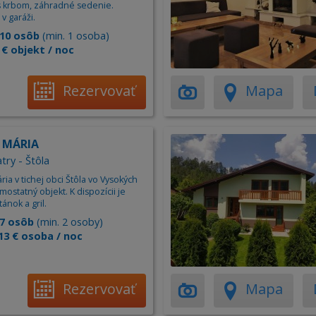
s krbom, záhradné sedenie.
v garáži.
10 osôb
(min. 1 osoba)
 € objekt / noc
Rezervovať
Mapa
 MÁRIA
try - Štôla
a v tichej obci Štôla vo Vysokých
mostatný objekt. K dispozícii je
ánok a gril.
7 osôb
(min. 2 osoby)
13 € osoba / noc
Rezervovať
Mapa