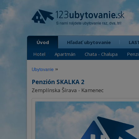
S nami nájdete ubytovanie raz, dva, tri!
Úvod
Hľadať ubytovanie
LAS
Hotel
Apartmán
Chata - Chalupa
Penz
»
Ubytovanie
Penzión SKALKA 2
Zemplínska Šírava - Kamenec