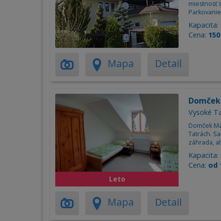
miestnosť 
Parkovanie 
Kapacita:
Cena:
150
Mapa
Detail
Domček
Vysoké Ta
Domček Mári
Tatrách. Sa
záhrada, alt
Kapacita:
Cena:
od 
Leto
Mapa
Detail