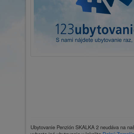
Ubytovanie Penzión SKALKA 2 neudáva na našic