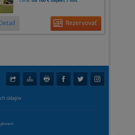
Cena:
od 100 € objekt / noc
Detail
Rezervovať
ch údajov
ytovaní.