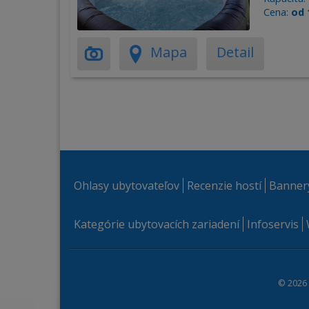
Cena:
od 
Mapa
Detail
Ohlasy ubytovateľov
Recenzie hostí
Banner
Kategórie ubytovacích zariadení
Infoservis
© 2026