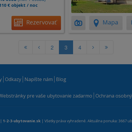
110 € objekt / noc
Rezervovať
Mapa
2
3
4
y
Odkazy
Napíšte nám
Blog
Webstránky pre vaše ubytovanie zadarmo
Ochrana osobný
 |
1-2-3-ubytovanie.sk
| Všetky práva vyhradené. Aktuálna ponuka: 3667 ub