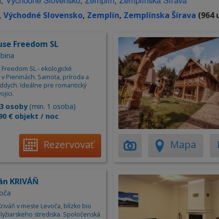
n
,
Východné Slovensko
,
Zemplín
,
Zemplínska Šírava
,
Východné Slovensko
,
Zemplín
,
Zemplínska Šírava
(964 
use Freedom SL
abina
 Freedom SL - ekologické
 v Pieninách. Samota, príroda a
ddych. Ideálne pre romantický
ojici.
3 osoby
(min. 1 osoba)
90 € objekt / noc
Rezervovať
Mapa
án KRIVÁŇ
voča
riváň v meste Levoča, blízko bio
 lyžiarskeho strediska. Spoločenská