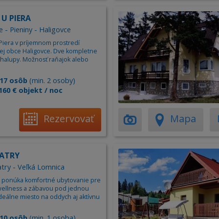
 U PIERA
 - Pieniny - Haligovce
Piera v príjemnom prostredí
j obce Haligovce. Dve kompletne
halupy. Možnosť raňajok alebo
17 osôb
(min. 2 osoby)
160 € objekt / noc
Rezervovať
Mapa
TATRY
try - Veľká Lomnica
y ponúka komfortné ubytovanie pre
wellness a zábavou pod jednou
deálne miesto na oddych aj aktívnu
10 osôb
(min. 1 osoba)