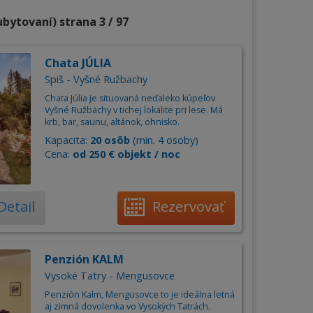
ubytovaní) strana 3 / 97
Chata JÚLIA
Spiš - Vyšné Ružbachy
Chata Júlia je situovaná neďaleko kúpeľov
Vyšné Ružbachy v tichej lokalite pri lese. Má
krb, bar, saunu, altánok, ohnisko.
Kapacita:
20 osôb
(min. 4 osoby)
Cena:
od 250 € objekt / noc
Detail
Rezervovať
Penzión KALM
Vysoké Tatry - Mengusovce
Penzión Kalm, Mengusovce to je ideálna letná
aj zimná dovolenka vo Vysokých Tatrách.