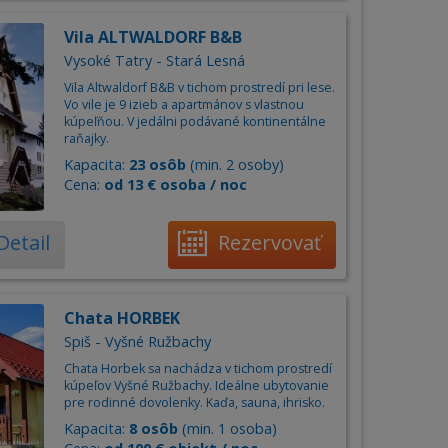
Vila ALTWALDORF B&B
Vysoké Tatry - Stará Lesná
Vila Altwaldorf B&B v tichom prostredí pri lese.
Vo vile je 9 izieb a apartmánov s vlastnou
kúpeľňou. V jedálni podávané kontinentálne
raňajky.
Kapacita:
23 osôb
(min. 2 osoby)
Cena:
od 13 € osoba / noc
Detail
Rezervovať
Chata HORBEK
Spiš - Vyšné Ružbachy
Chata Horbek sa nachádza v tichom prostredí
kúpeľov Vyšné Ružbachy. Ideálne ubytovanie
pre rodinné dovolenky. Kaďa, sauna, ihrisko.
Kapacita:
8 osôb
(min. 1 osoba)