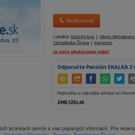
Ubytov
Hotel
Kemp
Rezervovať
Lokalita:
Košický kraj
|
Okres Michalovce
Zemplínska Šírava
|
Kamenec
Je toto ubytovanie vaše?
Odporučte Penzión SKALKA 2 
Najkratšia a najkrajšia adresa na interne
2446.123u.sk
h stránkach cenník a viac popisných informácií. Pre rezer