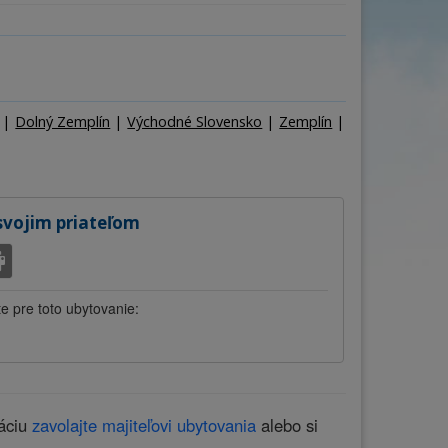
ňa
Počet osôb
–
+
|
Dolný Zemplín
|
Východné Slovensko
|
Zemplín
|
svojim priateľom
te pre toto ubytovanie:
váciu
zavolajte majiteľovi ubytovania
alebo si