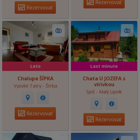
Rezervovať
Rezervovať
Leto
Last minute
Chalupa ŠÍPKA
Chata U JOZEFA s
vírivkou
Vysoké Tatry - Štrba
Spiš - Malý Lipník
Rezervovať
Rezervovať