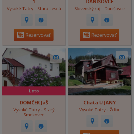
1
DANIŠOVCE
Vysoké Tatry - Stará Lesná
Slovenský raj - Danišovce
Rezervovať
Rezervovať
Leto
DOMČEK JaŠ
Chata U JANY
Vysoké Tatry - Starý
Vysoké Tatry - Ždiar
Smokovec