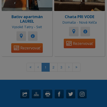
Baťov apartmán
Chata PRI VODE
LAUREL
Domaša - Nová Kelča
Vysoké Tatry - Svit
Rezervovať
Rezervovať
1
2
3