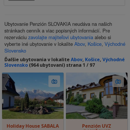
Ubytovanie Penzión SLOVAKIA neudáva na našich
stránkach cenník a viac popisných informácií. Pre
rezerváciu
zavolajte majiteľovi ubytovania
alebo si
vyberte iné ubytovanie v lokalite
Abov
,
Košice
,
Východné
Slovensko
Ďalšie ubytovania v lokalite
Abov
,
Košice
,
Východné
Slovensko
(964 ubytovaní) strana 1 / 97
Holiday House SABALA
Penzión UVZ