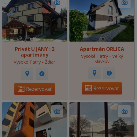
Privát U JANY : 2
Apartmán ORLICA
apartmány
Vysoké Tatry - Veľký
Slavkov
Vysoké Tatry - Ždiar
Rezervovať
Rezervovať