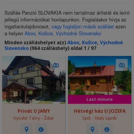
Szállás Panzió SLOVAKIA nem tartalmaz árlistát és leíró
jellegű információkat honlapunkon. Foglaláskor hívja az
ingatlantulajdonosot,
vagy foglaljon másik szállást
ezen
a helyen
Abov
,
Košice
,
Východné Slovensko
Minden szálláshelyet a(z)
Abov
,
Košice
,
Východné
Slovensko
(964 szálláshely) oldal 1 / 97
Last minute
Privát U JANY
Hétvégi ház U JOZEFA
Vysoké Tatry - Ždiar
Spiš - Malý Lipník