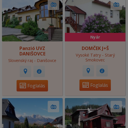
Nyár
Panzió UVZ
DOMČEK J+Š
DANIŠOVCE
Vysoké Tatry - Starý
Smokovec
Slovenský raj - Danišovce
Foglalás
Foglalás