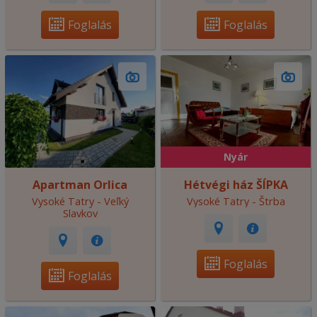
Foglalás
Foglalás
Nyár
Apartman Orlica
Hétvégi ház ŠÍPKA
Vysoké Tatry - Veľký
Vysoké Tatry - Štrba
Slavkov
Foglalás
Foglalás