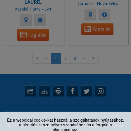
LAUREL
Domaša - Nová Kelča
Vysoké Tatry - Svit
Foglalás
Foglalás
1
2
3
Ez a weboldal cookie-kat használ a szolgáltatások nyújtásához,
a hirdetések személyre szabásához és a forgalom
© 2026 |
1-2-3-ubytovanie.sk
| Všetky práva vyhradené. Aktuálna
elemzéséhez.
ponuka: 3667 ubytovaní.