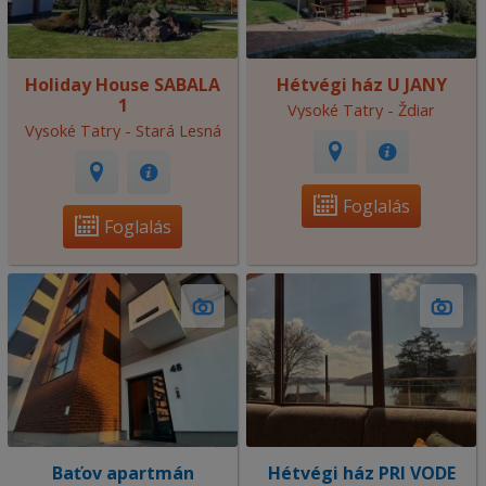
Holiday House SABALA
Hétvégi ház U JANY
1
Vysoké Tatry - Ždiar
Vysoké Tatry - Stará Lesná
Foglalás
Foglalás
Baťov apartmán
Hétvégi ház PRI VODE