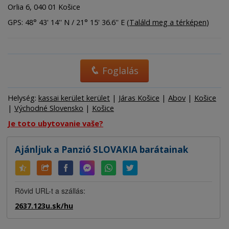
Orlia 6, 040 01 Košice
GPS: 48° 43' 14'' N / 21° 15' 36.6'' E (
Találd meg a térképen
)
Foglalás
Helység:
kassai kerület kerület
|
Járas Košice
|
Abov
|
Košice
|
Východné Slovensko
|
Košice
Je toto ubytovanie vaše?
Ajánljuk a Panzió SLOVAKIA barátainak
Rövid URL-t a szállás:
2637.123u.sk/hu