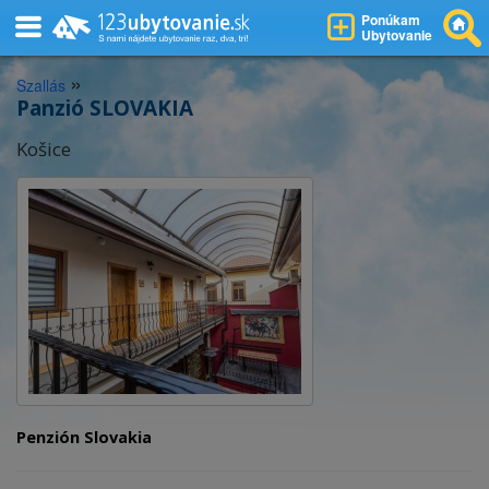
Ponúkam
Ubytovanie
»
Szallás
Panzió SLOVAKIA
Košice
Penzión Slovakia