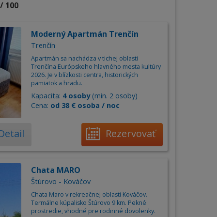
/ 100
Moderný Apartmán Trenčín
Trenčín
Apartmán sa nachádza v tichej oblasti
Trenčína Európskeho hlavného mesta kultúry
2026. Je v blízkosti centra, historických
pamiatok a hradu.
Kapacita:
4 osoby
(min. 2 osoby)
Cena:
od 38 € osoba / noc
Detail
Rezervovať
Chata MARO
Štúrovo - Kováčov
Chata Maro v rekreačnej oblasti Kováčov.
Termálne kúpalisko Štúrovo 9 km. Pekné
prostredie, vhodné pre rodinné dovolenky.