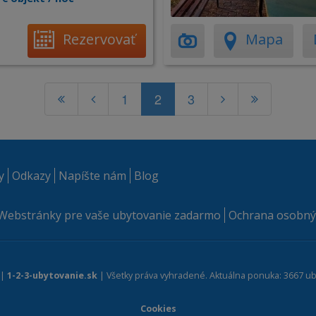
Rezervovať
Mapa
1
2
3
y
Odkazy
Napíšte nám
Blog
Webstránky pre vaše ubytovanie zadarmo
Ochrana osobný
 |
1-2-3-ubytovanie.sk
| Všetky práva vyhradené. Aktuálna ponuka: 3667 ub
Cookies