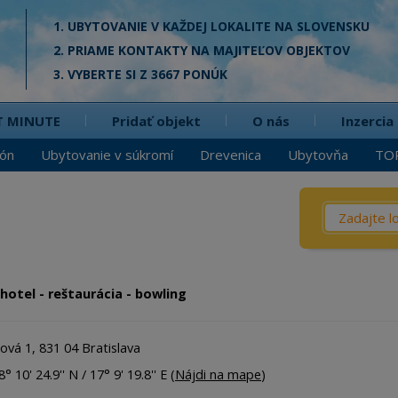
1. UBYTOVANIE V KAŽDEJ LOKALITE NA SLOVENSKU
2. PRIAME KONTAKTY NA MAJITEĽOV OBJEKTOV
3. VYBERTE SI Z 3667 PONÚK
T MINUTE
Pridať objekt
O nás
Inzercia
ión
Ubytovanie v súkromí
Drevenica
Ubytovňa
TO
Čo? / Kd
Penzió
Privát
hotel - reštaurácia - bowling
Chata
Dreven
ová 1, 831 04 Bratislava
Apartm
° 10' 24.9'' N / 17° 9' 19.8'' E (
Nájdi na mape
)