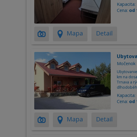
Kapacita:
Cena:
od 
Mapa
Detail
Ubytov
Močenok
Ubytovanie
km na dosah
Trnava a r
dlhodobéh
Kapacita:
Cena:
od 
Mapa
Detail