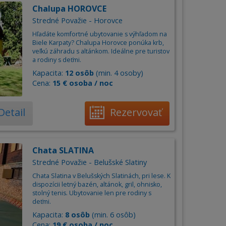
Chalupa HOROVCE
Stredné Považie - Horovce
Hľadáte komfortné ubytovanie s výhľadom na
Biele Karpaty? Chalupa Horovce ponúka krb,
veľkú záhradu s altánkom. Ideálne pre turistov
a rodiny s deťmi.
Kapacita:
12 osôb
(min. 4 osoby)
Cena:
15 € osoba / noc
Detail
Rezervovať
Chata SLATINA
Stredné Považie - Belušské Slatiny
Chata Slatina v Belušských Slatinách, pri lese. K
dispozícii letný bazén, altánok, gril, ohnisko,
stolný tenis. Ubytovanie len pre rodiny s
deťmi.
Kapacita:
8 osôb
(min. 6 osôb)
Cena:
19 € osoba / noc