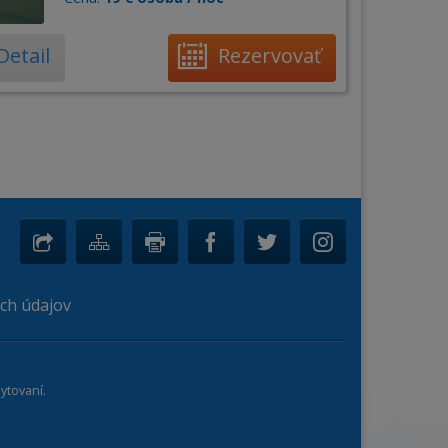
Detail
Rezervovať
ch údajov
ytovaní.