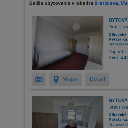
Ďalšie ubytovania v lokalite
Bratislava
,
Ma
BYTOVÝ 
Bratislava
Dlhodobé 
Petržalka
Vranovská 
Kapacita:
Cena:
od 
Mapa
Detail
BYTOVÝ 
Bratislava
Dlhodobé 
Petržalka
Vranovská 