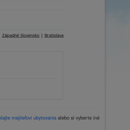
ňa
Počet osôb
–
+
|
Západné Slovensko
|
Bratislava
lajte majiteľovi ubytovania
alebo si vyberte iné