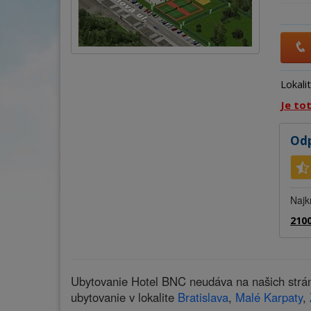
Lokali
Je to
Odp
Najk
2100
Ubytovanie Hotel BNC neudáva na našich strán
ubytovanie v lokalite
Bratislava
,
Malé Karpaty
,