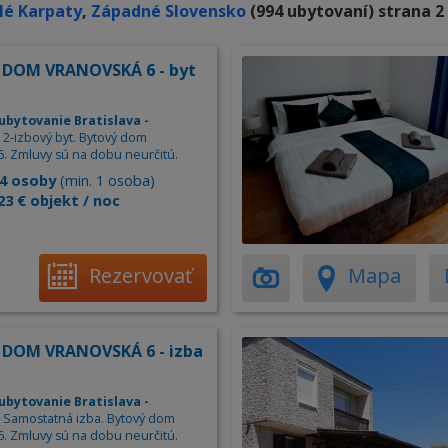
lé Karpaty
,
Západné Slovensko
(994 ubytovaní) strana 2 
DOM VRANOVSKÁ 6 - byt
ubytovanie Bratislava -
. 2-izbový byt. Bytový dom
6. Zmluvy sú na dobu neurčitú.
4 osoby
(min. 1 osoba)
23 € objekt / noc
Rezervovať
Mapa
DOM VRANOVSKÁ 6 - izba
ubytovanie Bratislava -
. Samostatná izba. Bytový dom
6. Zmluvy sú na dobu neurčitú.