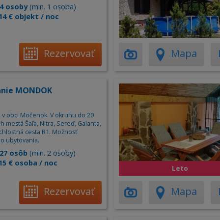
4 osoby
(min. 1 osoba)
14 € objekt / noc
Rezervovať
Mapa
anie MONDOK
 v obci Močenok. V okruhu do 20
 mestá Šaľa, Nitra, Sereď, Galanta,
ýchlostná cesta R1. Možnosť
o ubytovania.
27 osôb
(min. 2 osoby)
15 € osoba / noc
Leto
Rezervovať
Mapa