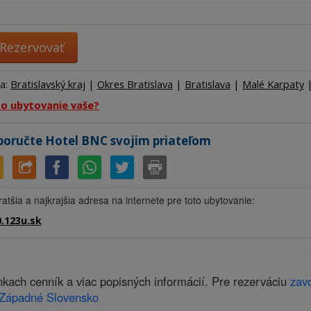
Ubytov
Hotel
Kemp
Rezervovať
ta:
Bratislavský kraj
|
Okres Bratislava
|
Bratislava
|
Malé Karpaty
to ubytovanie vaše?
oručte Hotel BNC svojim priateľom
ratšia a najkrajšia adresa na internete pre toto ubytovanie:
.123u.sk
kach cenník a viac popisných informácií. Pre rezerváciu
zavo
Západné Slovensko