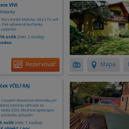
nie VIVI
 Malacky
Vivi v meste Malacky. Izby s TV, wifi
. Dve vybavené kuchynky.
 zadarmo.
16 osôb
(min. 2 osoby)
hodou
Rezervovať
Mapa
ček VČELÍ RAJ
e v novom drevenom domčeku pri
 starej ovocnej záhrade so
i vedľa ZOO. Možnosť apiterapie.
 pozemku aj bazén.
5 osôb
(min. 1 osoba)
 € objekt / noc