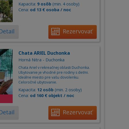
Kapacita:
9 osôb
(min. 4 osoby)
Cena:
od 13 € osoba / noc
Detail
Rezervovať
Chata ARIEL Duchonka
Horná Nitra - Duchonka
Chata Ariel v rekreačnej oblasti Duchonka.
Ubytovanie je vhodné pre rodiny s deťmi.
Ideálne miesto pre vašu dovolenku.
Celoročné ubytovanie.
Kapacita:
12 osôb
(min. 2 osoby)
Cena:
od 160 € objekt / noc
Detail
Rezervovať