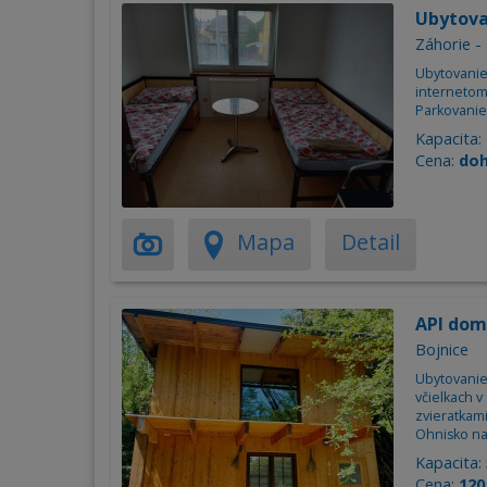
Ubytova
Záhorie -
Ubytovanie 
internetom
Parkovanie
Kapacita:
Cena:
do
Mapa
Detail
API dom
Bojnice
Ubytovani
včielkach v
zvieratkam
Ohnisko na
Kapacita:
Cena:
120