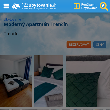
Ponúkam
Ubytovanie
»
Ubytovanie
Moderný Apartmán Trenčín
Trenčín
REZERVOVAŤ
CENY