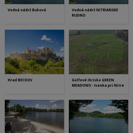
Vodná nádrž Buková
Vodná nádrž NITRIANSKE
RUDNO
Hrad BECKOV
Golfové ihrisko GREEN
MEADOWS - Ivanka pri Nitre