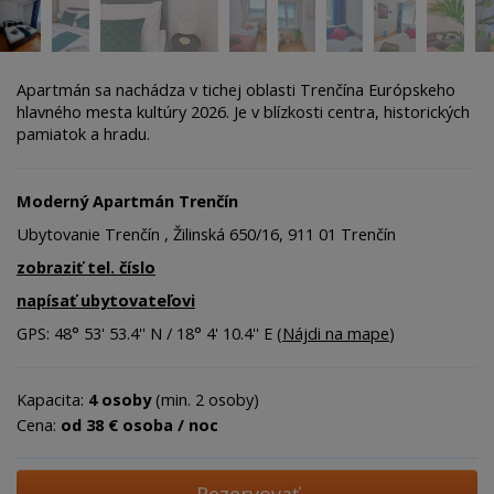
Apartmán sa nachádza v tichej oblasti Trenčína Európskeho
hlavného mesta kultúry 2026. Je v blízkosti centra, historických
pamiatok a hradu.
Moderný Apartmán Trenčín
Ubytovanie Trenčín , Žilinská 650/16, 911 01 Trenčín
zobraziť tel. číslo
napísať ubytovateľovi
GPS: 48° 53' 53.4'' N / 18° 4' 10.4'' E (
Nájdi na mape
)
Kapacita:
4 osoby
(min. 2 osoby)
Cena:
od 38 € osoba / noc