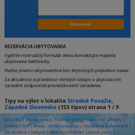
REZERVÁCIA UBYTOVANIA
Vyplňte rezervačný formulár alebo kontaktujte majiteľa
ubytovania telefonicky.
Platíte priamo ubytovateľovi bez zbytočných poplatkov naviac.
Za aktuálnosť a pravdivosť všetkých údajov o ubytovacom
zariadení zodpovedá prevádzkovateľ zariadenia.
Tipy na výlet v lokalite
Stredné Považie
,
Západné Slovensko
(153 tipov) strana 1 / 9
|
|
|
|
Arboréta
Bio kúpaliská
Bobové dráhy
Botanické záhrady
|
|
|
|
Galérie
Golf
Hrady, zámky a kaštiele
Hvezdárne a planetáriá
|
|
|
|
|
Iné atrakcie
Jaskyne
Kláštory
Kúpele
Lanové parky