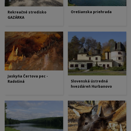
Orešianska priehrada
Rekreačné stredisko
GAZÁRKA
Jaskyňa Čertova pec -
Slovenská ústredná
Radošiná
hvezdáreň Hurbanovo