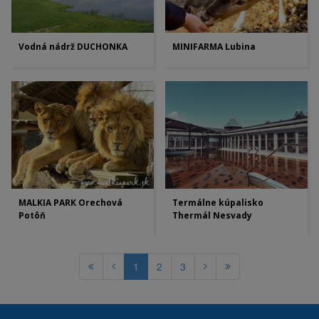
Vodná nádrž DUCHONKA
MINIFARMA Lubina
MALKIA PARK Orechová
Termálne kúpalisko
Potôň
Thermál Nesvady
1
2
3