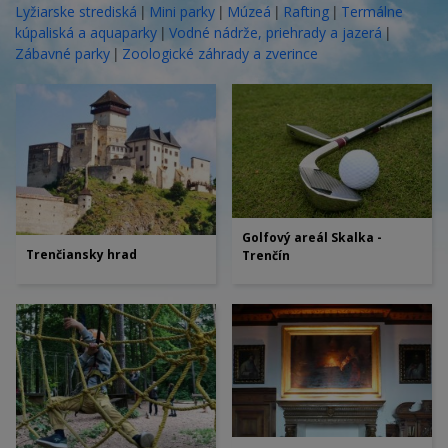
|
|
|
|
Lyžiarske strediská
Mini parky
Múzeá
Rafting
Termálne
|
|
kúpaliská a aquaparky
Vodné nádrže, priehrady a jazerá
|
Zábavné parky
Zoologické záhrady a zverince
Golfový areál Skalka -
Trenčiansky hrad
Trenčín