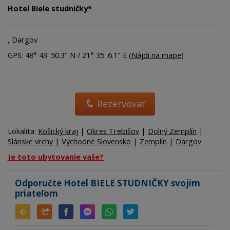
Hotel Biele studničky*
, Dargov
GPS: 48° 43' 50.3'' N / 21° 35' 6.1'' E (
Nájdi na mape
)
Rezervovať
Lokalita:
Košický kraj
|
Okres Trebišov
|
Dolný Zemplín
|
Slánske vrchy
|
Východné Slovensko
|
Zemplín
|
Dargov
Je toto ubytovanie vaše?
Odporučte Hotel BIELE STUDNIČKY svojim
priateľom