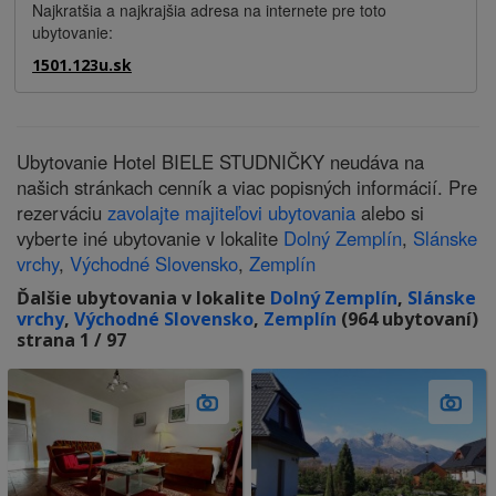
Najkratšia a najkrajšia adresa na internete pre toto
ubytovanie:
1501.123u.sk
Ubytovanie Hotel BIELE STUDNIČKY neudáva na
našich stránkach cenník a viac popisných informácií. Pre
rezerváciu
zavolajte majiteľovi ubytovania
alebo si
vyberte iné ubytovanie v lokalite
Dolný Zemplín
,
Slánske
vrchy
,
Východné Slovensko
,
Zemplín
Ďalšie ubytovania v lokalite
Dolný Zemplín
,
Slánske
vrchy
,
Východné Slovensko
,
Zemplín
(964 ubytovaní)
strana 1 / 97