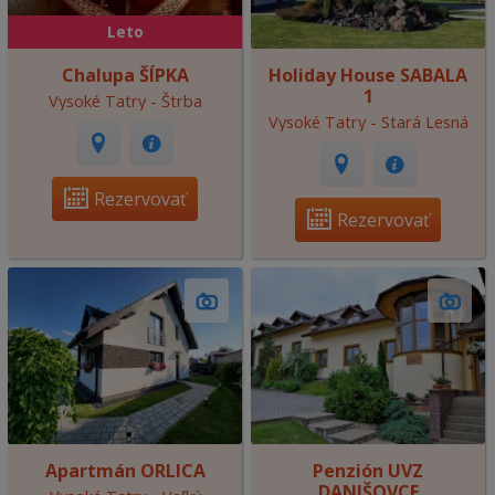
Leto
Chalupa ŠÍPKA
Holiday House SABALA
1
Vysoké Tatry - Štrba
Vysoké Tatry - Stará Lesná
Rezervovať
Rezervovať
Apartmán ORLICA
Penzión UVZ
DANIŠOVCE