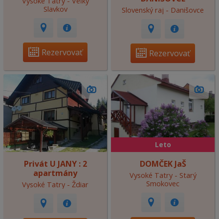
Vysoké Tatry - Veľký
Slavkov
Slovenský raj - Danišovce
Rezervovať
Rezervovať
Leto
Privát U JANY : 2
DOMČEK JaŠ
apartmány
Vysoké Tatry - Starý
Smokovec
Vysoké Tatry - Ždiar