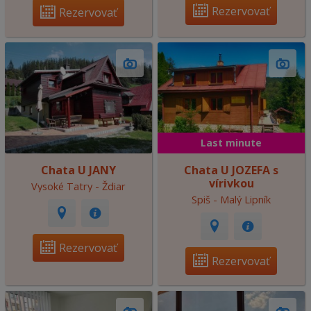
Rezervovať
Rezervovať
Last minute
Chata U JANY
Chata U JOZEFA s
vírivkou
Vysoké Tatry - Ždiar
Spiš - Malý Lipník
Rezervovať
Rezervovať