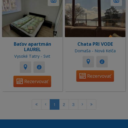
Baťov apartmán
Chata PRI VODE
LAUREL
Domaša - Nová Kelča
Vysoké Tatry - Svit
Rezervovať
Rezervovať
1
2
3