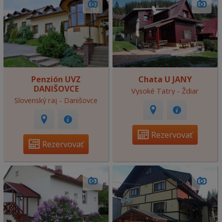
Penzión UVZ
Chata U JANY
DANIŠOVCE
Vysoké Tatry - Ždiar
Slovenský raj - Danišovce
Rezervovať
Rezervovať