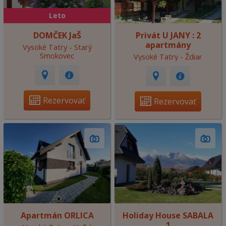
Leto
DOMČEK JaŠ
Privát U JANY : 2
apartmány
Vysoké Tatry - Starý
Smokovec
Vysoké Tatry - Ždiar
Rezervovať
Rezervovať
Apartmán ORLICA
Holiday House SABALA
1