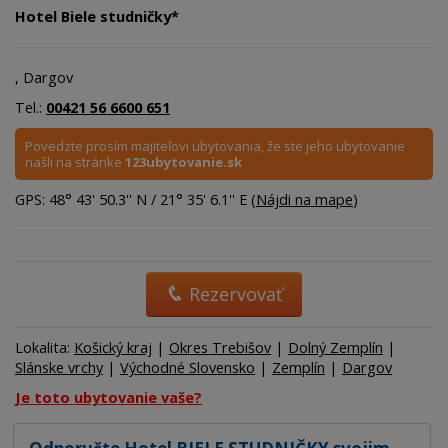
Hotel Biele studničky*
, Dargov
Tel.:
00421 56 6600 651
Povedzte prosím majiteľovi ubytovania, že ste jeho ubytovanie
našli na stránke
123ubytovanie.sk
GPS: 48° 43' 50.3'' N / 21° 35' 6.1'' E (
Nájdi na mape
)
Rezervovať
Lokalita:
Košický kraj
|
Okres Trebišov
|
Dolný Zemplín
|
Slánske vrchy
|
Východné Slovensko
|
Zemplín
|
Dargov
Je toto ubytovanie vaše?