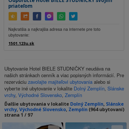
Odporučte Hotel BIELE STUDNIČKY svojim
priateľom
Najkratšia a najkrajšia adresa na internete pre toto
ubytovanie:
1501.123u.sk
Ubytovanie Hotel BIELE STUDNIČKY neudáva na
našich stránkach cenník a viac popisných informácií. Pre
rezerváciu
zavolajte majiteľovi ubytovania
alebo si
vyberte iné ubytovanie v lokalite
Dolný Zemplín
,
Slánske
vrchy
,
Východné Slovensko
,
Zemplín
Ďalšie ubytovania v lokalite
Dolný Zemplín
,
Slánske
vrchy
,
Východné Slovensko
,
Zemplín
(964 ubytovaní)
strana 1 / 97