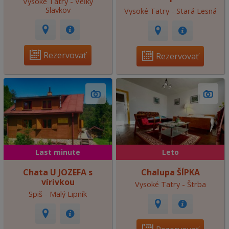
Vysoké Tatry - Veľký
Slavkov
Vysoké Tatry - Stará Lesná
Rezervovať
Rezervovať
Last minute
Leto
Chata U JOZEFA s
Chalupa ŠÍPKA
vírivkou
Vysoké Tatry - Štrba
Spiš - Malý Lipník