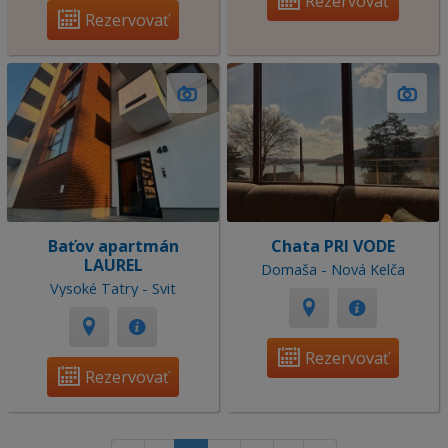
Rezervovať
Rezervovať
Baťov apartmán
Chata PRI VODE
LAUREL
Domaša - Nová Kelča
Vysoké Tatry - Svit
Rezervovať
Rezervovať