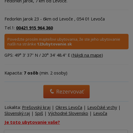
Fedorkin Jarok, 7 km od Levoče.
Fedorkin Jarok 23 - 6km od Levoče , 054 01 Levoča
Tel.1:
00421 915 964 360
Povedzte prosím majiteľovi ubytovania, že ste jeho ubytovanie
našli na stránke
123ubytovanie.sk
GPS: 49° 3' 37'' N / 20° 34' 48.4'' E (
Nájdi na mape
)
Kapacita:
7 osôb
(min. 2 osoby)
Rezervovať
Lokalita:
Prešovský kraj
|
Okres Levoča
|
Levočské vrchy
|
Slovenský raj
|
Spiš
|
Východné Slovensko
|
Levoča
Je toto ubytovanie vaše?