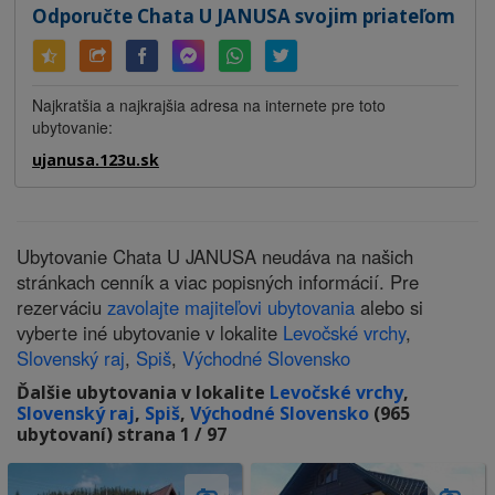
Odporučte Chata U JANUSA svojim priateľom
Najkratšia a najkrajšia adresa na internete pre toto
ubytovanie:
ujanusa.123u.sk
Ubytovanie Chata U JANUSA neudáva na našich
stránkach cenník a viac popisných informácií. Pre
rezerváciu
zavolajte majiteľovi ubytovania
alebo si
vyberte iné ubytovanie v lokalite
Levočské vrchy
,
Slovenský raj
,
Spiš
,
Východné Slovensko
Ďalšie ubytovania v lokalite
Levočské vrchy
,
Slovenský raj
,
Spiš
,
Východné Slovensko
(965
ubytovaní) strana 1 / 97