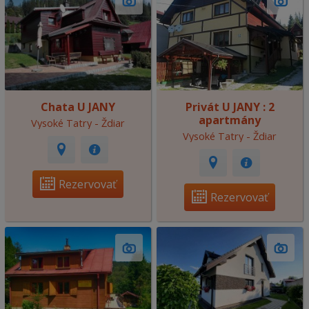
Chata U JANY
Privát U JANY : 2
apartmány
Vysoké Tatry - Ždiar
Vysoké Tatry - Ždiar
Rezervovať
Rezervovať