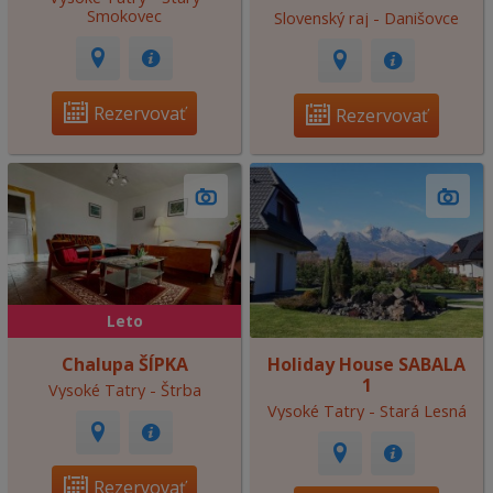
Smokovec
Slovenský raj - Danišovce
Rezervovať
Rezervovať
Leto
Chalupa ŠÍPKA
Holiday House SABALA
1
Vysoké Tatry - Štrba
Vysoké Tatry - Stará Lesná
Rezervovať