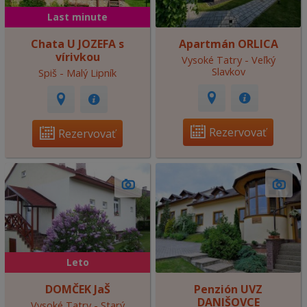
Last minute
Chata U JOZEFA s
Apartmán ORLICA
vírivkou
Vysoké Tatry - Veľký
Slavkov
Spiš - Malý Lipník
Rezervovať
Rezervovať
Leto
DOMČEK JaŠ
Penzión UVZ
DANIŠOVCE
Vysoké Tatry - Starý