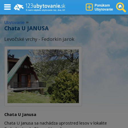
Ponúkam
Ubytovanie
»
Ubytovanie
Chata U JANUSA
Levočské vrchy - Fedorkin jarok
Chata U Janusa
Chata U Janusa sa nachádza uprostred lesov v lokalite