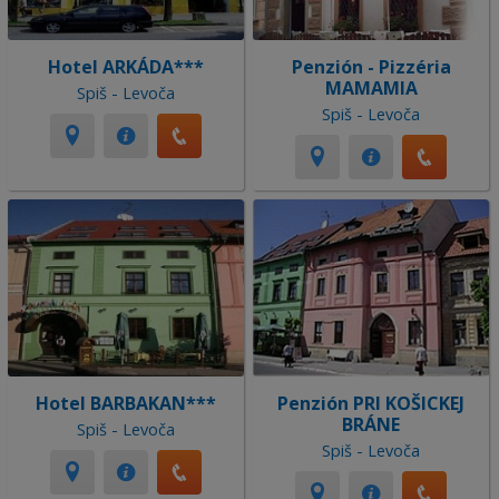
Hotel ARKÁDA***
Penzión - Pizzéria
MAMAMIA
Spiš - Levoča
Spiš - Levoča
Hotel BARBAKAN***
Penzión PRI KOŠICKEJ
BRÁNE
Spiš - Levoča
Spiš - Levoča