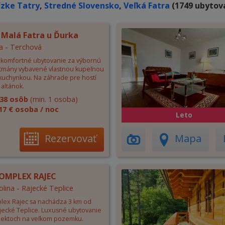
ízke Tatry
,
Stredné Slovensko
,
Veľká Fatra
(1749 ubytova
 Malá Fatra u Ďurka
a - Terchová
komfortné ubytovanie za výbornú
tmány vybavené vlastnou kupeľnou
 kuchynkou. Na záhrade pre hostí
altánok.
38 osôb
(min. 1 osoba)
17 € osoba / noc
Leto
Rezervovať
Mapa
OMPLEX RAJEC
olina - Rajecké Teplice
lex Rajec sa nachádza 3 km od
jecké Teplice. Luxusné ubytovanie
jektoch na veľkom pozemku.