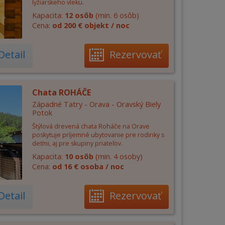
lyžiarskeho vleku.
Kapacita:
12 osôb
(min. 6 osôb)
Cena:
od 200 € objekt / noc
Detail
Rezervovať
Chata ROHÁČE
Západné Tatry - Orava - Oravský Biely
Potok
Štýlová drevená chata Roháče na Orave
poskytuje príjemné ubytovanie pre rodinky s
deťmi, aj pre skupiny priateľov.
Kapacita:
10 osôb
(min. 4 osoby)
Cena:
od 16 € osoba / noc
Detail
Rezervovať