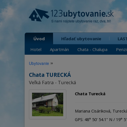
S nami nájdete ubytovanie raz, dva, tri!
Úvod
Hľadať ubytovanie
LAS
Hotel
Apartmán
Chata - Chalupa
Penz
»
Ubytovanie
Chata TURECKÁ
Veľká Fatra - Turecká
Chata Turecká
Mariana Cisáriková, Tureck
GPS: 48° 50' 54.1'' N / 19° 5' 