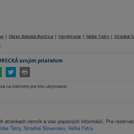
Ubytov
Hotel
Kemp
aj
|
Okres Banská Bystrica
|
Horehronie
|
Nízke Tatry
|
Stredné S
?
URECKÁ svojim priateľom
esa na internete pre toto ubytovanie:
stránkach cenník a viac popisných informácií. Pre rezervá
ízke Tatry
,
Stredné Slovensko
,
Veľká Fatra