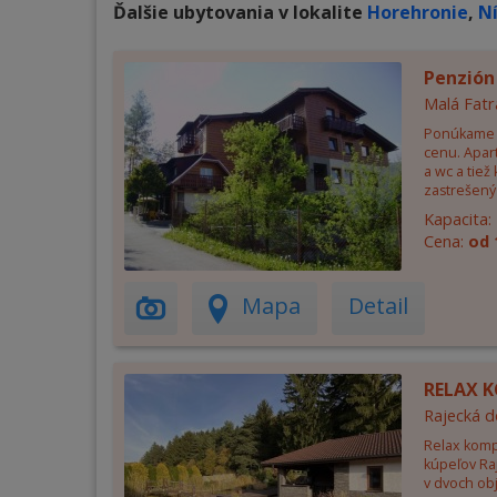
Ďalšie ubytovania v lokalite
Horehronie
,
N
Penzión
Malá Fatr
Ponúkame 
cenu. Apar
a wc a tiež
zastrešený 
Kapacita:
Cena:
od 
Mapa
Detail
RELAX K
Rajecká d
Relax komp
kúpeľov Ra
v dvoch ob