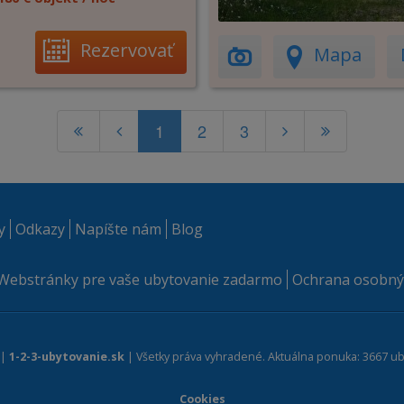
Rezervovať
Mapa
1
2
3
y
Odkazy
Napíšte nám
Blog
Webstránky pre vaše ubytovanie zadarmo
Ochrana osobný
 |
1-2-3-ubytovanie.sk
| Všetky práva vyhradené. Aktuálna ponuka: 3667 ub
Cookies