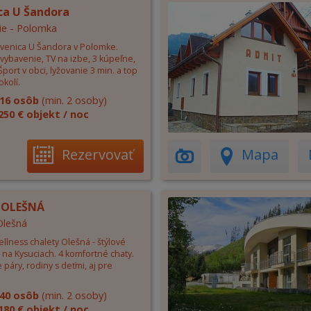
ca U Šandora
ie - Polomka
evenica U Šandora v Polomke.
vybavenie, TV na izbe, 3 kúpeľne,
port v obci, lyžovanie 3 min. a top
okolí.
16 osôb
(min. 2 osoby)
250 € objekt / noc
Rezervovať
Mapa
 OLEŠNÁ
Olešná
llness chalety Olešná - štýlové
 na Kysuciach. 4 komfortné chaty.
 páry, rodiny s deťmi, aj pre
40 osôb
(min. 2 osoby)
180 € objekt / noc