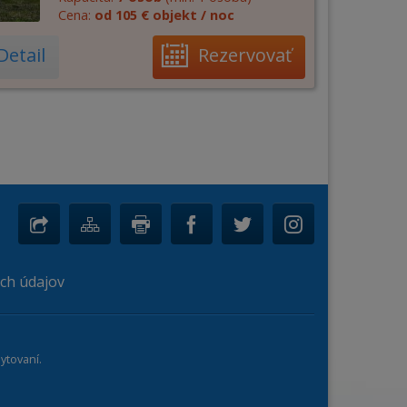
Cena:
od 105 € objekt / noc
Detail
Rezervovať
ch údajov
ytovaní.