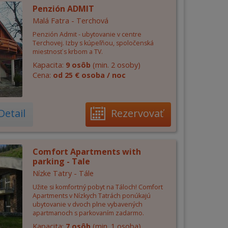
Penzión ADMIT
Malá Fatra - Terchová
Penzión Admit - ubytovanie v centre
Terchovej. Izby s kúpeľňou, spoločenská
miestnosť s krbom a TV.
Kapacita:
9 osôb
(min. 2 osoby)
Cena:
od 25 € osoba / noc
Detail
Rezervovať
Comfort Apartments with
parking - Tale
Nízke Tatry - Tále
Užite si komfortný pobyt na Táloch! Comfort
Apartments v Nízkych Tatrách ponúkajú
ubytovanie v dvoch plne vybavených
apartmanoch s parkovaním zadarmo.
Kapacita:
7 osôb
(min. 1 osoba)