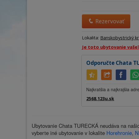
Rezervovať
Lokalita:
Banskobystrický kr
Je toto ubytovanie vaše
Odporučte Chata T
Najkratšia a najkrajšia adr
2568.123u.sk
Ubytovanie Chata TURECKÁ neudáva na našich 
vyberte iné ubytovanie v lokalite
Horehronie
,
N