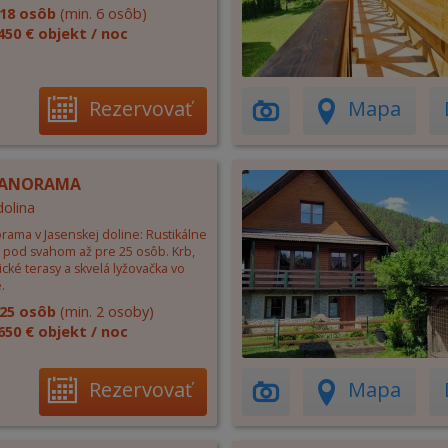
18 osôb
(min. 6 osôb)
450 € objekt / noc
Rezervovať
Mapa
PANORAMA
dolina
rama v Jasenskej doline: Rustikálne
 pod svahom až pre 25 osôb. Krb,
ké terasy a skvelá lyžovačka vo
.
25 osôb
(min. 2 osoby)
650 € objekt / noc
Rezervovať
Mapa