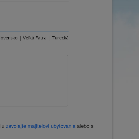
ňa
Počet osôb
–
+
lovensko
|
Veľká Fatra
|
Turecká
ciu
zavolajte majiteľovi ubytovania
alebo si