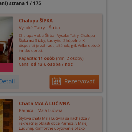
ní) strana 1 / 175
Chalupa ŠÍPKA
Vysoké Tatry - Štrba
Chalupa v obci Štrba - Vysoké Tatry. Chalupa
Šípka má 3 izby, kuchyňu, 2 kúpeľne. K
dispozícii je záhrada, altánok, gril. Veľké detské
ihrisko oproti.
Kapacita:
11 osôb
(min. 2 osoby)
Cena:
od 13 € osoba / noc
Detail
Rezervovať
Chata MALÁ LUČIVNÁ
Párnica - Malá Lučivná
Štýlová chata Malá Lučivná sa nachádza v
rekreačnej oblasti obce Párnica, v Malej
Lučivnej. Komfortné ubytovanie blízko