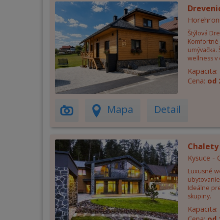
Dreveni
Horehron
Štýlová Dr
Komfortné 
umývačka. Š
wellness v 
Kapacita:
Cena:
od 
Mapa
Detail
Chalety
Kysuce - 
Luxusné we
ubytovanie
Ideálne pre
skupiny.
Kapacita:
Cena:
od 