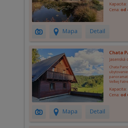
Kapacita:
Cena:
od 
Mapa
Detail
Chata 
Jasenská 
Chata Pano
ubytovanie
panoramatic
Veľkej Fatre
Kapacita:
Cena:
od 
Mapa
Detail