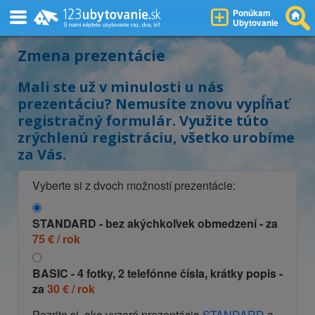
Ponúkam
Ubytovanie
Zmena prezentácie
Mali ste už v minulosti u nás
prezentáciu? Nemusíte znovu vypĺňať
registračný formulár. Využite túto
zrýchlenú registráciu, všetko urobíme
za Vás.
Vyberte si z dvoch možností prezentácie:
STANDARD
- bez akýchkoľvek obmedzení - za
75 € / rok
BASIC
- 4 fotky, 2 telefónne čísla, krátky popis -
za
30 € / rok
Pozrite si, ako vyzerá prezentácia
STANDARD
a