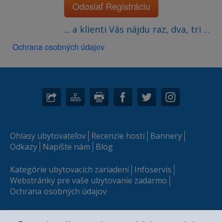
Odoslať Registráciu
... a klienti Vás nájdu raz, dva, tri ...
Ochrana osobných údajov
Ohlasy ubytovateľov
Recenzie hostí
Bannery
Odkazy
Napíšte nám
Blog
Kategórie ubytovacích zariadení
Infoservis
Webstránky pre vaše ubytovanie zadarmo
Ochrana osobných údajov