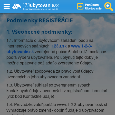
Ponúkam
Ubytovanie
Podmienky REGISTRÁCIE
1. Všeobecné podmienky:
1.1. Informácie o ubytovacom zariadení budú na
internetových stránkach
123u.sk
a
www.1-2-3-
ubytovanie.sk
zverejnené počas 6 alebo 12 mesiacov
podľa výberu ubytovateľa. Po uplynutí tejto doby je
možné opätovne požiadať o zverejnenie údajov.
1.2. Ubytovateľ zodpovedá za pravdivosť údajov
uvedených o jeho ubytovacom zariadení.
1.3. Ubytovateľ súhlasí so zverejnením svojich
kontaktných údajov uvedených v registračnom formulári
(viď: bod Kontaktné údaje)
1.4. Prevádzkovateľ portálu www.1-2-3-ubytovanie.sk si
vyhradzuje právo zmeniť - doplniť údaje o ubytovacom