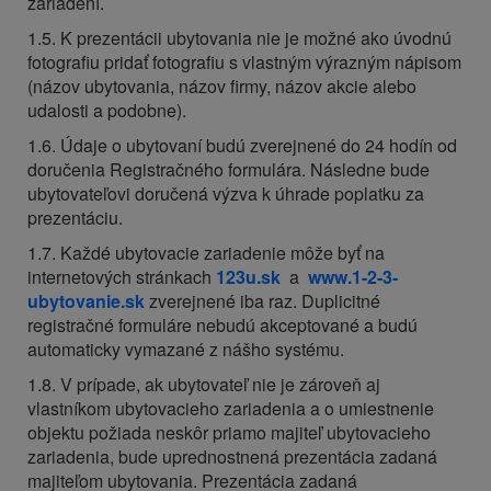
zariadení.
1.5. K prezentácii ubytovania nie je možné ako úvodnú
fotografiu pridať fotografiu s vlastným výrazným nápisom
(názov ubytovania, názov firmy, názov akcie alebo
udalosti a podobne).
1.6. Údaje o ubytovaní budú zverejnené do 24 hodín od
doručenia Registračného formulára. Následne bude
ubytovateľovi doručená výzva k úhrade poplatku za
prezentáciu.
1.7. Každé ubytovacie zariadenie môže byť na
internetových stránkach
123u.sk
a
www.1-2-3-
ubytovanie.sk
zverejnené iba raz. Duplicitné
registračné formuláre nebudú akceptované a budú
automaticky vymazané z nášho systému.
1.8. V prípade, ak ubytovateľ nie je zároveň aj
vlastníkom ubytovacieho zariadenia a o umiestnenie
objektu požiada neskôr priamo majiteľ ubytovacieho
zariadenia, bude uprednostnená prezentácia zadaná
majiteľom ubytovania. Prezentácia zadaná