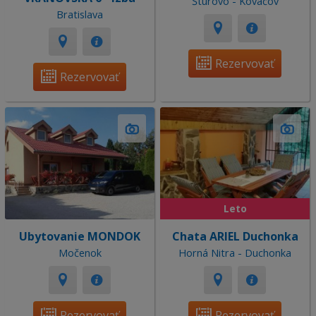
Štúrovo - Kováčov
Bratislava
Rezervovať
Rezervovať
Leto
Ubytovanie MONDOK
Chata ARIEL Duchonka
Močenok
Horná Nitra - Duchonka
Rezervovať
Rezervovať