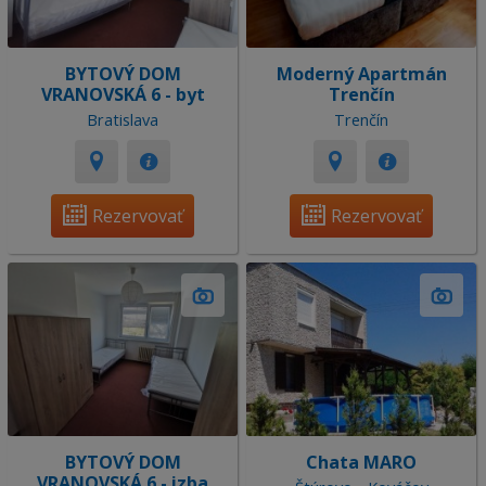
BYTOVÝ DOM
Moderný Apartmán
VRANOVSKÁ 6 - byt
Trenčín
Bratislava
Trenčín
Rezervovať
Rezervovať
BYTOVÝ DOM
Chata MARO
VRANOVSKÁ 6 - izba