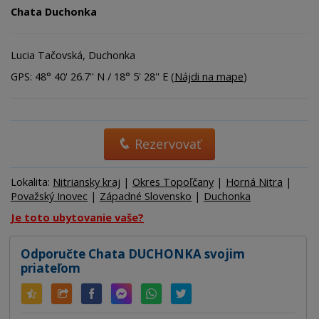
Chata Duchonka
Lucia Tačovská, Duchonka
GPS: 48° 40' 26.7'' N / 18° 5' 28'' E (
Nájdi na mape
)
Rezervovať
Lokalita:
Nitriansky kraj
|
Okres Topoľčany
|
Horná Nitra
|
Považský Inovec
|
Západné Slovensko
|
Duchonka
Je toto ubytovanie vaše?
Odporučte Chata DUCHONKA svojim
priateľom