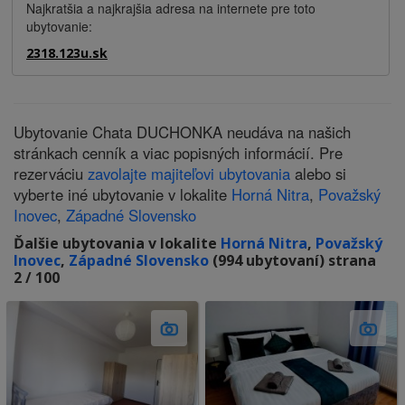
Najkratšia a najkrajšia adresa na internete pre toto
ubytovanie:
2318.123u.sk
Ubytovanie Chata DUCHONKA neudáva na našich
stránkach cenník a viac popisných informácií. Pre
rezerváciu
zavolajte majiteľovi ubytovania
alebo si
vyberte iné ubytovanie v lokalite
Horná Nitra
,
Považský
Inovec
,
Západné Slovensko
Ďalšie ubytovania v lokalite
Horná Nitra
,
Považský
Inovec
,
Západné Slovensko
(994 ubytovaní) strana
2 / 100