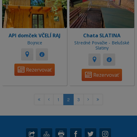
API domček VČELÍ RAJ
Chata SLATINA
Bojnice
Stredné Považie - Belušské
Slatiny
Rezervovať
Rezervovať
1
2
3