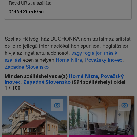
Rövid URL-t a szállás:
2318.123u.sk/hu
Szállás Hétvégi ház DUCHONKA nem tartalmaz árlistát
és leíró jellegű információkat honlapunkon. Foglaláskor
hívja az ingatlantulajdonosot,
vagy foglaljon másik
szállást
ezen a helyen
Horná Nitra
,
Považský Inovec
,
Západné Slovensko
Minden szálláshelyet a(z)
Horná Nitra
,
Považský
Inovec
,
Západné Slovensko
(994 szálláshely) oldal
1 / 100