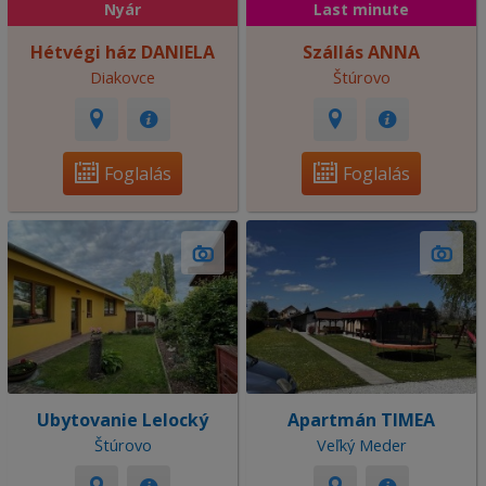
Nyár
Last minute
Hétvégi ház DANIELA
Szállás ANNA
Diakovce
Štúrovo
Foglalás
Foglalás
Ubytovanie Lelocký
Apartmán TIMEA
Štúrovo
Veľký Meder