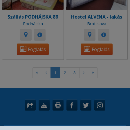
Szállás PODHÁJSKA 86
Hostel ALVENA - lakás
Podhájska
Bratislava
Foglalás
Foglalás
1
2
3