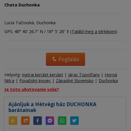
Chata Duchonka
Lucia Tačovská, Duchonka
GPS: 48° 40' 26.7'' N / 18° 5' 28'' E (
Találd meg a térképen
)
Foglalás
Helység:
nyitrai kerület kerület
|
Járas Topoľčany
|
Horná
Nitra
|
Považský Inovec
|
Západné Slovensko
|
Duchonka
Je toto ubytovanie vaše?
Ajánljuk a Hétvégi ház DUCHONKA
barátainak