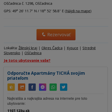
Oščadnica č. 1298, Oščadnica
GPS: 49° 26' 11.7'' N / 18° 52' 58.8'' E (
Nájdi na mape
)
Rezervovať
Lokalita:
Žilinský kraj
|
Okres Čadca
|
Kysuce
|
Stredné
Slovensko
|
Oščadnica
Je toto ubytovanie vaše?
Odporučte Apartmány TICHÁ svojim
priateľom
Najkratšia a najkrajšia adresa na internete pre toto
ubytovanie:
1107.123u.sk