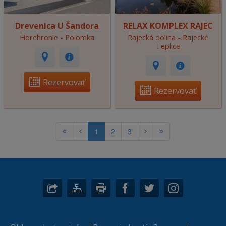
Drevenica U Šandora
RELAX KOMPLEX RAJEC
Horehronie - Polomka
Rajecká dolina - Rajecké
Teplice
Rezervovať
Rezervovať
1
2
3