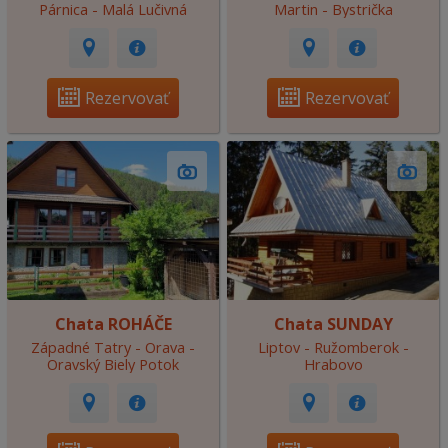
Párnica - Malá Lučivná
Martin - Bystrička
Rezervovať
Rezervovať
Chata ROHÁČE
Chata SUNDAY
Západné Tatry - Orava -
Liptov - Ružomberok -
Oravský Biely Potok
Hrabovo