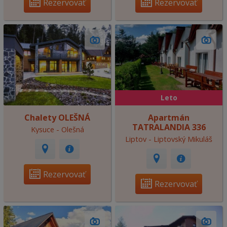
Rezervovať
Rezervovať
Leto
Chalety OLEŠNÁ
Apartmán
TATRALANDIA 336
Kysuce - Olešná
Liptov - Liptovský Mikuláš
Rezervovať
Rezervovať