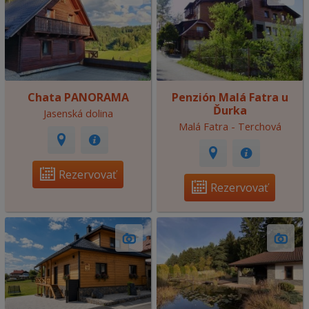
Chata PANORAMA
Penzión Malá Fatra u
Ďurka
Jasenská dolina
Malá Fatra - Terchová
Rezervovať
Rezervovať