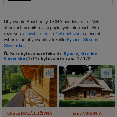
Ubytovanie Apartmány TICHÁ neudáva na našich
stránkach cenník a viac popisných informácií. Pre
rezerváciu
zavolajte majiteľovi ubytovania
alebo si
vyberte iné ubytovanie v lokalite
Kysuce
,
Stredné
Slovensko
Ďalšie ubytovania v lokalite
Kysuce
,
Stredné
Slovensko
(1711 ubytovaní) strana 1 / 172
Chata MALÁ LUČIVNÁ
Zrub VIRGINIA