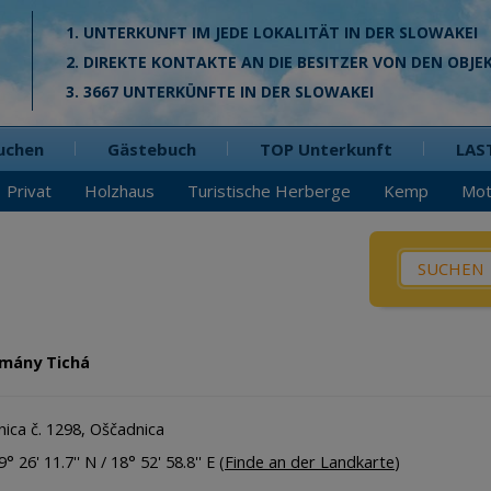
1. UNTERKUNFT IM JEDE LOKALITÄT IN DER SLOWAKEI
2. DIREKTE KONTAKTE AN DIE BESITZER VON DEN OBJE
3. 3667 UNTERKÜNFTE IN DER SLOWAKEI
uchen
Gästebuch
TOP Unterkunft
LAS
Privat
Holzhaus
Turistische Herberge
Kemp
Mot
Was? / W
Pensio
Privat
mány Tichá
Hütte
Holzha
ica č. 1298, Oščadnica
Appart
° 26' 11.7'' N / 18° 52' 58.8'' E (
Finde an der Landkarte
)