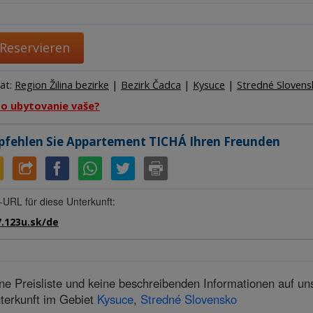
Herber
Hotel
Kemp
Reservieren
tät:
Region Žilina bezirke
|
Bezirk Čadca
|
Kysuce
|
Stredné Slovens
to ubytovanie vaše?
fehlen Sie Appartement TICHÁ Ihren Freunden
-URL für diese Unterkunft:
7.123u.sk/de
ne Preisliste und keine beschreibenden Informationen auf u
terkunft im Gebiet
Kysuce
,
Stredné Slovensko