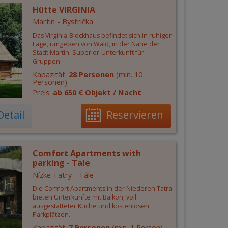
Hütte VIRGINIA
Martin - Bystrička
Das Virginia-Blockhaus befindet sich in ruhiger
Lage, umgeben von Wald, in der Nähe der
Stadt Martin. Superior-Unterkunft für
Gruppen.
Kapazität:
28 Personen
(min. 10
Personen)
Preis:
ab 650 € Objekt / Nacht
Detail
Reservieren
Comfort Apartments with
parking - Tale
Nízke Tatry - Tále
Die Comfort Apartments in der Niederen Tatra
bieten Unterkünfte mit Balkon, voll
ausgestatteter Küche und kostenlosen
Parkplätzen.
Kapazität:
7 Personen
(min. 1 Person)