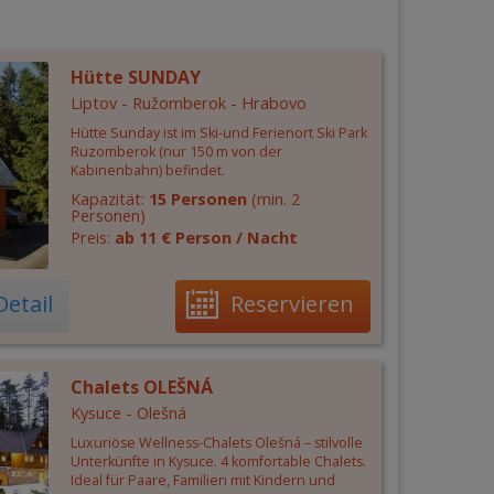
Hütte SUNDAY
Liptov - Ružomberok - Hrabovo
Hütte Sunday ist im Ski-und Ferienort Ski Park
Ruzomberok (nur 150 m von der
Kabinenbahn) befindet.
Kapazität:
15 Personen
(min. 2
Personen)
Preis:
ab 11 € Person / Nacht
Detail
Reservieren
Chalets OLEŠNÁ
Kysuce - Olešná
Luxuriöse Wellness-Chalets Olešná – stilvolle
Unterkünfte in Kysuce. 4 komfortable Chalets.
Ideal für Paare, Familien mit Kindern und