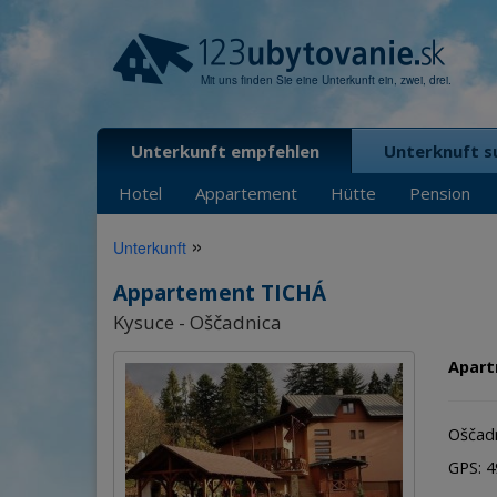
Mit uns finden Sie eine Unterkunft ein, zwei, drei.
Unterkunft empfehlen
Unterknuft s
Hotel
Appartement
Hütte
Pension
»
Unterkunft
Appartement TICHÁ
Kysuce - Oščadnica
Apart
Oščadn
GPS: 49