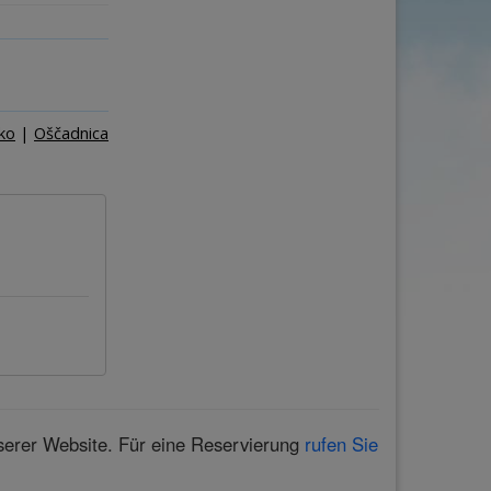
ge
Personen
–
+
ko
|
Oščadnica
nserer Website. Für eine Reservierung
rufen Sie