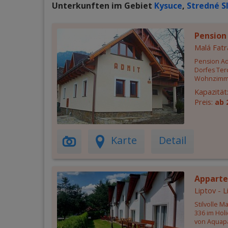
Unterkunften im Gebiet
Kysuce
,
Stredné S
Pension
Malá Fatr
Pension Ad
Dorfes Ter
Wohnzimme
Kapazität
Preis:
ab 
Karte
Detail
Appart
Liptov - 
Stilvolle 
336 im Holi
von Aquapa