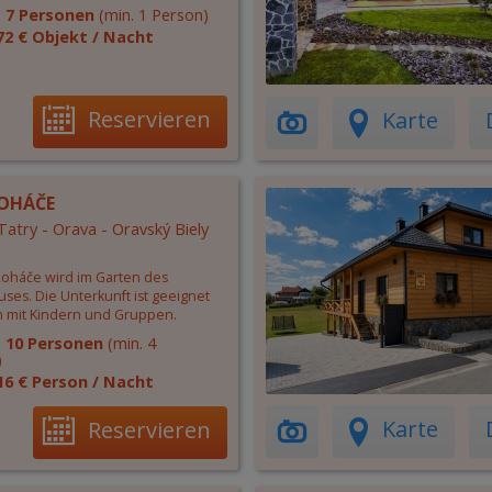
:
7 Personen
(min. 1 Person)
72 € Objekt / Nacht
Reservieren
Karte
ROHÁČE
atry - Orava - Oravský Biely
oháče wird im Garten des
ses. Die Unterkunft ist geeignet
en mit Kindern und Gruppen.
:
10 Personen
(min. 4
)
16 € Person / Nacht
Karte
Reservieren