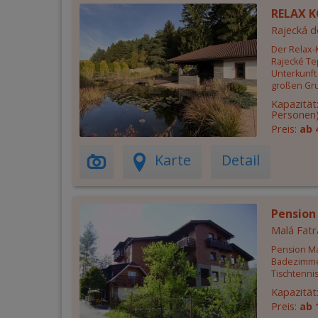
RELAX K
Rajecká d
Der Relax-
Rajecké Tep
Unterkunft
großen Gru
Kapazität
Personen
Preis:
ab 
Karte
Detail
Pension
Malá Fatr
Pension Ma
Badezimme
Tischtennis
Kapazität
Preis:
ab 