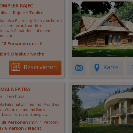
OMPLEX RAJEC
olina - Rajecké Teplice
Komplex Rajec liegt 3 km vom Kurort
lice entfernt. Luxuriöse
 in zwei Gebäuden auf einem
ndstück.
:
18 Personen
(min. 6
)
450 € Objekt / Nacht
Reservieren
Karte
 MALÁ FATRA
a - Terchová
la Fatra hat Zimmer mit TV und ein
r, Wohnzimmer mit Kamin,
, Darts, Terrasse, Spielplatz.
:
38 Personen
(min. 1 Person)
17 € Person / Nacht