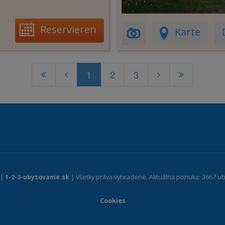
Reservieren
Karte
1
2
3
 |
1-2-3-ubytovanie.sk
| Všetky práva vyhradené. Aktuálna ponuka: 3667 ub
Cookies