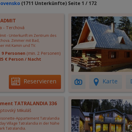
lovensko
(1711 Unterkünfte) Seite 1 / 172
 ADMIT
a - Terchová
mit - Unterkunft im Zentrum des
chova. Zimmer mit Bad,
r mit Kamin und TV.
:
9 Personen
(min. 2 Personen)
25 € Person / Nacht
Reservieren
Karte
ement TATRALANDIA 336
Liptovský Mikuláš
Maisonette-Appartement Tatralandia
day Village Tatralandia in der Nähe
rk Tatralandia.