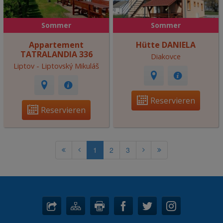
Sommer
Sommer
Appartement
Hütte DANIELA
TATRALANDIA 336
Diakovce
Liptov - Liptovský Mikuláš
Reservieren
Reservieren
1
2
3