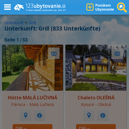
Ponúkam
Ubytovanie
»
Unterkunft
Grill
Unterkunft: Grill (833 Unterkünfte)
Seite 1 / 53
Hütte MALÁ LUČIVNÁ
Chalets OLEŠNÁ
Párnica - Malá Lučivná
Kysuce - Olešná