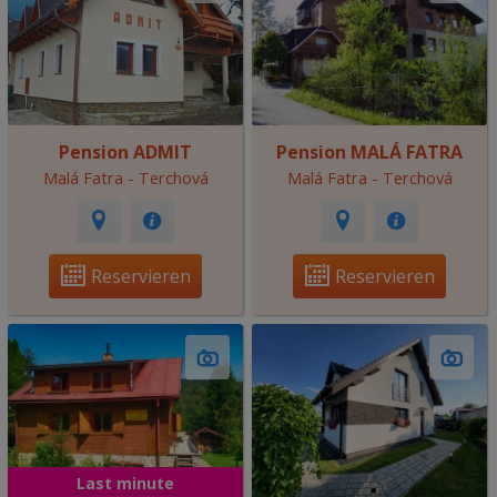
Pension ADMIT
Pension MALÁ FATRA
Malá Fatra - Terchová
Malá Fatra - Terchová
Reservieren
Reservieren
Last minute