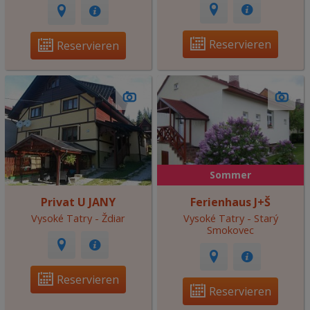
Reservieren
Reservieren
Sommer
Privat U JANY
Ferienhaus J+Š
Vysoké Tatry - Ždiar
Vysoké Tatry - Starý
Smokovec
Reservieren
Reservieren