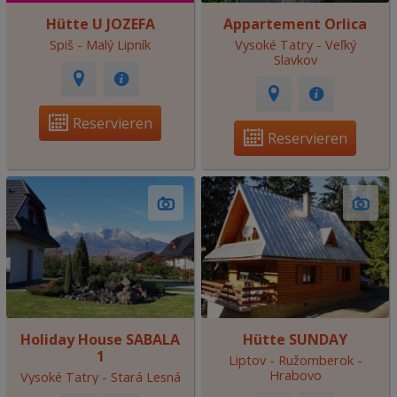
Hütte U JOZEFA
Appartement Orlica
Spiš - Malý Lipník
Vysoké Tatry - Veľký
Slavkov
Reservieren
Reservieren
Holiday House SABALA
Hütte SUNDAY
1
Liptov - Ružomberok -
Hrabovo
Vysoké Tatry - Stará Lesná