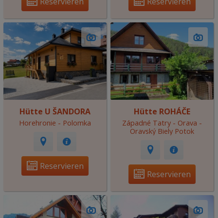
Reservieren
Reservieren
Hütte U ŠANDORA
Hütte ROHÁČE
Horehronie - Polomka
Západné Tatry - Orava -
Oravský Biely Potok
Reservieren
Reservieren