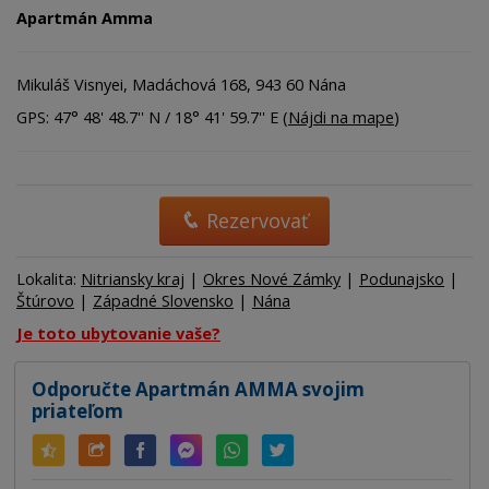
Apartmán Amma
Mikuláš Visnyei, Madáchová 168, 943 60 Nána
GPS: 47° 48' 48.7'' N / 18° 41' 59.7'' E (
Nájdi na mape
)
Rezervovať
Lokalita:
Nitriansky kraj
|
Okres Nové Zámky
|
Podunajsko
|
Štúrovo
|
Západné Slovensko
|
Nána
Je toto ubytovanie vaše?
Odporučte Apartmán AMMA svojim
priateľom