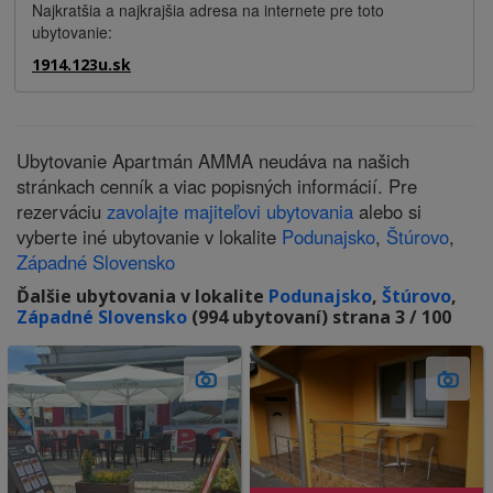
Najkratšia a najkrajšia adresa na internete pre toto
ubytovanie:
1914.123u.sk
Ubytovanie Apartmán AMMA neudáva na našich
stránkach cenník a viac popisných informácií. Pre
rezerváciu
zavolajte majiteľovi ubytovania
alebo si
vyberte iné ubytovanie v lokalite
Podunajsko
,
Štúrovo
,
Západné Slovensko
Ďalšie ubytovania v lokalite
Podunajsko
,
Štúrovo
,
Západné Slovensko
(994 ubytovaní) strana 3 / 100