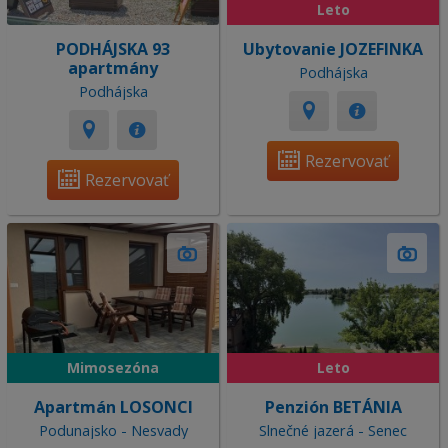
Leto
PODHÁJSKA 93
Ubytovanie JOZEFINKA
apartmány
Podhájska
Podhájska
Rezervovať
Rezervovať
Mimosezóna
Leto
Apartmán LOSONCI
Penzión BETÁNIA
Podunajsko - Nesvady
Slnečné jazerá - Senec