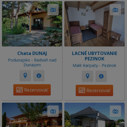
Chata DUNAJ
LACNÉ UBYTOVANIE
PEZINOK
Podunajsko - Radvaň nad
Dunajom
Malé Karpaty - Pezinok
Rezervovať
Rezervovať