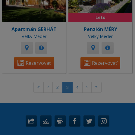
Leto
Apartmán GERHÁT
Penzión MÉRY
Veľký Meder
Veľký Meder
Rezervovať
Rezervovať
2
3
4