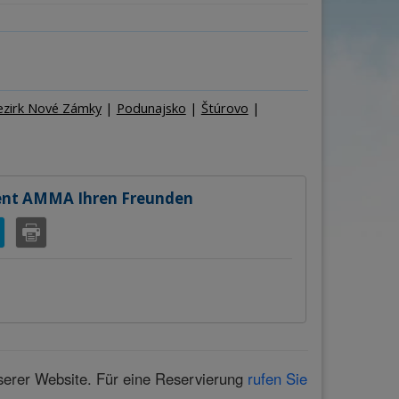
ge
Personen
–
+
ezirk Nové Zámky
|
Podunajsko
|
Štúrovo
|
ent AMMA Ihren Freunden
serer Website. Für eine Reservierung
rufen Sie