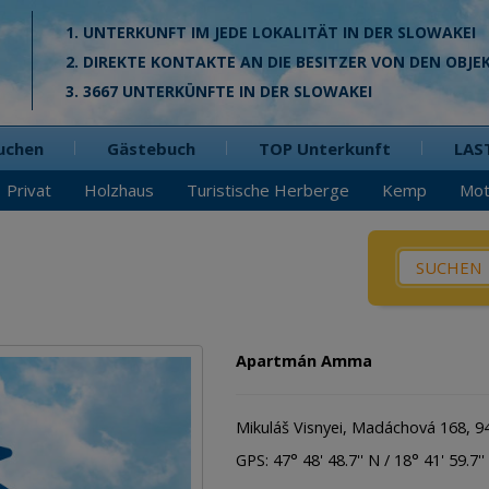
1. UNTERKUNFT IM JEDE LOKALITÄT IN DER SLOWAKEI
2. DIREKTE KONTAKTE AN DIE BESITZER VON DEN OBJE
3. 3667 UNTERKÜNFTE IN DER SLOWAKEI
uchen
Gästebuch
TOP Unterkunft
LAS
Privat
Holzhaus
Turistische Herberge
Kemp
Mot
Was? / W
Pensio
Privat
Apartmán Amma
Hütte
Holzha
Mikuláš Visnyei, Madáchová 168, 9
Appart
GPS: 47° 48' 48.7'' N / 18° 41' 59.7'' 