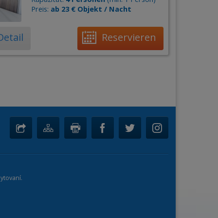
Preis:
ab 23 € Objekt / Nacht
Detail
Reservieren
ytovaní.