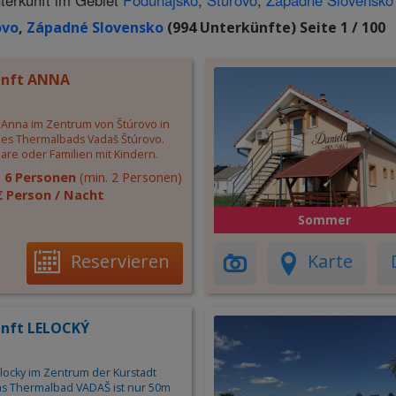
terkunft im Gebiet
Podunajsko
,
Štúrovo
,
Západné Slovensko
ovo
,
Západné Slovensko
(994 Unterkünfte) Seite 1 / 100
unft ANNA
 Anna im Zentrum von Štúrovo in
es Thermalbads Vadaš Štúrovo.
aare oder Familien mit Kindern.
:
6 Personen
(min. 2 Personen)
€ Person / Nacht
Sommer
Reservieren
Karte
nft LELOCKÝ
locky im Zentrum der Kurstadt
as Thermalbad VADAŠ ist nur 50m