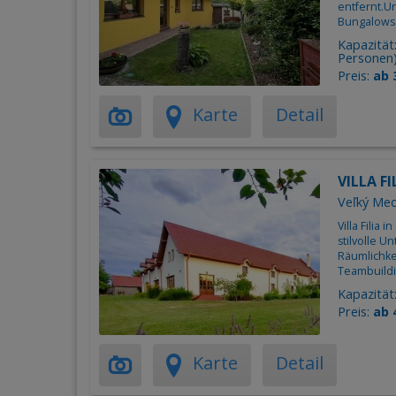
entfernt.U
Bungalows.
Kapazität
Personen
Preis:
ab 
Karte
Detail
VILLA FI
Veľký Med
Villa Filia
stilvolle U
Räumlichke
Teambuildi
Kapazität
Preis:
ab 
Karte
Detail