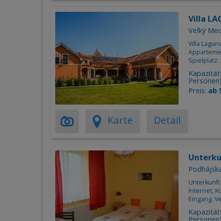
Villa L
Veľký Me
Villa Lagun
Appartement
Spielplatz.
Kapazität
Personen
Preis:
ab 
Karte
Detail
Unterku
Podhájsk
Unterkunft
Internet, 
Eingang. Ve
Kapazität
Personen