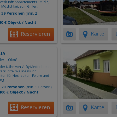
nterkunft: Appartements, Studio,
 Möglichkeit zum Grillen.
:
59 Personen
(min. 2
)
30 € Objekt / Nacht
Karte
Reservieren
LIA
er - Okoč
 in der Nähe von Veľký Meder bietet
nterkünfte, Wellness und
iten für Hochzeiten, Feiern und
ng.
:
20 Personen
(min. 1 Person)
400 € Objekt / Nacht
Reservieren
Karte