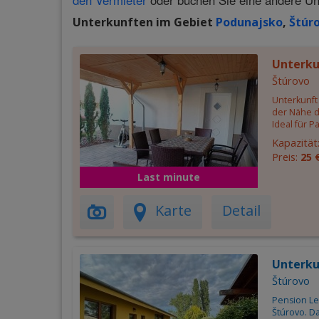
den Vermieter
oder buchen Sie eine andere Un
Unterkunften im Gebiet
Podunajsko
,
Štúr
Unterk
Štúrovo
Unterkunft
der Nähe d
Ideal für P
Kapazität
Preis:
25 
Last minute
Karte
Detail
Unterku
Štúrovo
Pension Le
Štúrovo. D