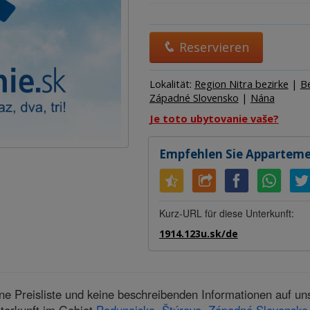
Herber
Hotel
Kemp
Reservieren
Lokalität:
Region Nitra bezirke
|
B
Západné Slovensko
|
Nána
Je toto ubytovanie vaše?
Empfehlen Sie Appartem
Kurz-URL für diese Unterkunft:
1914.123u.sk/de
e Preisliste und keine beschreibenden Informationen auf un