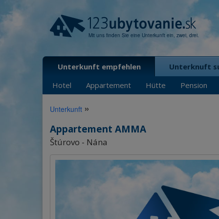
Mit uns finden Sie eine Unterkunft ein, zwei, drei.
Unterkunft empfehlen
Unterknuft s
Hotel
Appartement
Hütte
Pension
»
Unterkunft
Appartement AMMA
Štúrovo - Nána