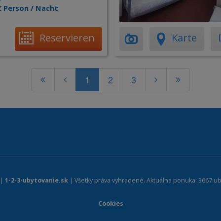
€ Person / Nacht
Reservieren
Karte
1
2
3
 |
1-2-3-ubytovanie.sk
| Všetky práva vyhradené. Aktuálna ponuka: 3667 ub
Cookies