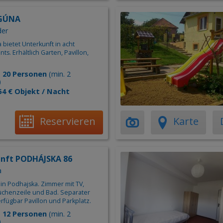
AGÚNA
der
a bietet Unterkunft in acht
s. Erhältlich Garten, Pavillon,
:
20 Personen
(min. 2
)
54 € Objekt / Nacht
Reservieren
Karte
nft PODHÁJSKA 86
a
 in Podhajska. Zimmer mit TV,
Küchenzeile und Bad. Separater
rfügbar Pavillon und Parkplatz.
:
12 Personen
(min. 2
)