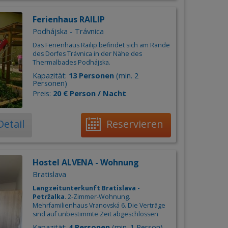
Ferienhaus RAILIP
Podhájska - Trávnica
Das Ferienhaus Railip befindet sich am Rande
des Dorfes Trávnica in der Nähe des
Thermalbades Podhájska.
Kapazität:
13 Personen
(min. 2
Personen)
Preis:
20 € Person / Nacht
Detail
Reservieren
Hostel ALVENA - Wohnung
Bratislava
Langzeitunterkunft Bratislava -
Petržalka
. 2-Zimmer-Wohnung.
Mehrfamilienhaus Vranovská 6. Die Verträge
sind auf unbestimmte Zeit abgeschlossen
Kapazität:
4 Personen
(min. 1 Person)