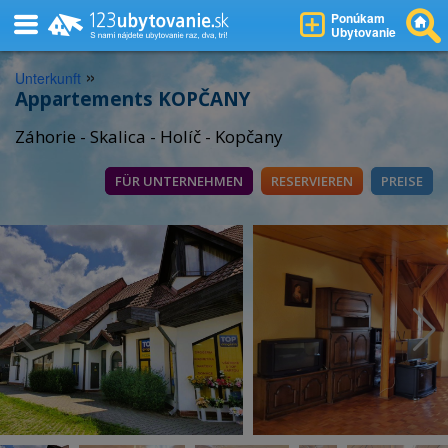
Ponúkam
Ubytovanie
»
Unterkunft
Appartements KOPČANY
Záhorie - Skalica - Holíč - Kopčany
FÜR UNTERNEHMEN
RESERVIEREN
PREISE