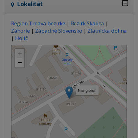
Lokalität
Region Trnava bezirke
|
Bezirk Skalica
|
Záhorie
|
Západné Slovensko
|
Zlatnícka dolina
|
Holíč
+
−
Navigieren