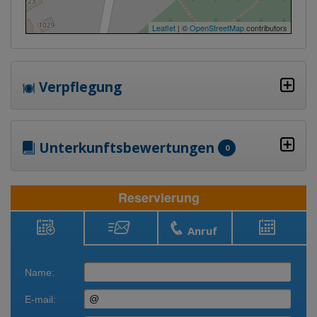
Leaflet
| ©
OpenStreetMap
contributors
Verpflegung
Unterkunftsbewertungen
0
Reservierung
Anruf
Schreiben
Reservierung
Belegung