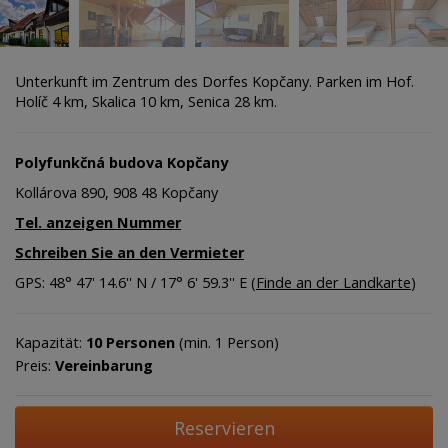
Unterkunft im Zentrum des Dorfes Kopčany. Parken im Hof.
Holíč 4 km, Skalica 10 km, Senica 28 km.
Polyfunkčná budova Kopčany
Kollárova 890, 908 48 Kopčany
Tel. anzeigen Nummer
Schreiben Sie an den Vermieter
GPS: 48° 47' 14.6'' N / 17° 6' 59.3'' E (
Finde an der Landkarte
)
Kapazität:
10 Personen
(min. 1 Person)
Preis:
Vereinbarung
Reservieren