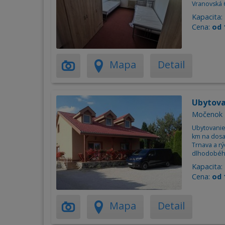
Vranovská 
Kapacita:
Cena:
od 
Mapa
Detail
Ubytov
Močenok
Ubytovanie
km na dosah
Trnava a r
dlhodobéh
Kapacita:
Cena:
od 
Mapa
Detail