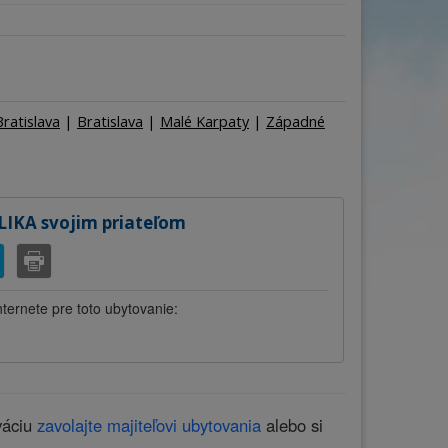
ňa
Počet osôb
–
+
ratislava
|
Bratislava
|
Malé Karpaty
|
Západné
IKA svojim priateľom
nternete pre toto ubytovanie:
váciu
zavolajte majiteľovi ubytovania
alebo si