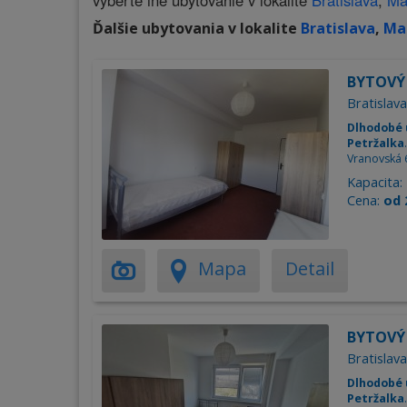
vyberte iné ubytovanie v lokalite
Bratislava
,
Ma
Ďalšie ubytovania v lokalite
Bratislava
,
Ma
BYTOVÝ 
Bratislava
Dlhodobé 
Petržalka
Vranovská 
Kapacita:
Cena:
od 
Mapa
Detail
BYTOVÝ 
Bratislava
Dlhodobé 
Petržalka