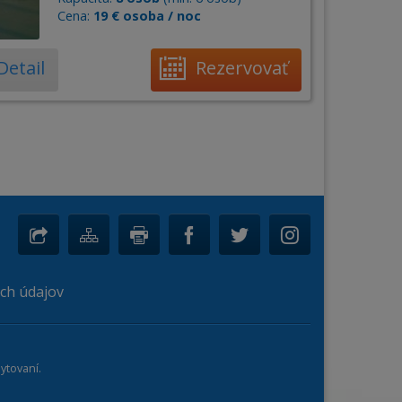
Cena:
19 € osoba / noc
Detail
Rezervovať
ch údajov
ytovaní.