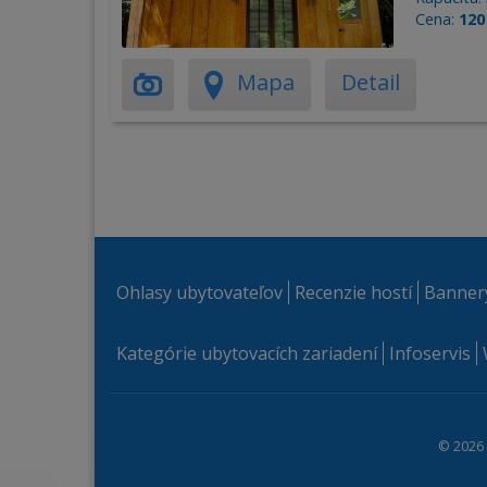
Cena:
120
Mapa
Detail
Ohlasy ubytovateľov
Recenzie hostí
Banner
Kategórie ubytovacích zariadení
Infoservis
© 2026