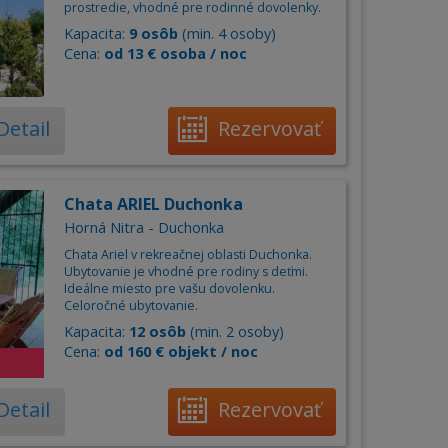
prostredie, vhodné pre rodinné dovolenky.
Kapacita:
9 osôb
(min. 4 osoby)
Cena:
od 13 € osoba / noc
Detail
Rezervovať
Chata ARIEL Duchonka
Horná Nitra - Duchonka
Chata Ariel v rekreačnej oblasti Duchonka.
Ubytovanie je vhodné pre rodiny s deťmi.
Ideálne miesto pre vašu dovolenku.
Celoročné ubytovanie.
Kapacita:
12 osôb
(min. 2 osoby)
Cena:
od 160 € objekt / noc
Detail
Rezervovať