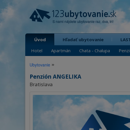
S nami nájdete ubytovanie raz, dva, tri!
Úvod
Hľadať ubytovanie
LAS
Hotel
Apartmán
Chata - Chalupa
Penz
»
Ubytovanie
Penzión ANGELIKA
Bratislava