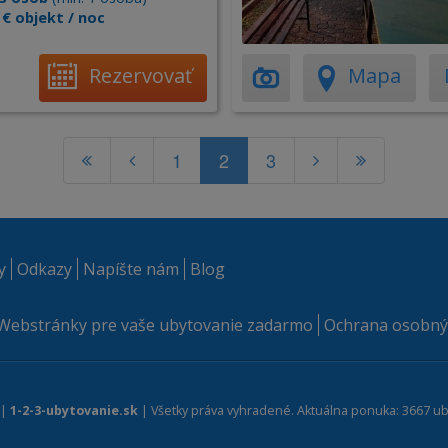
 € objekt / noc
Rezervovať
Mapa
1
2
3
y
Odkazy
Napíšte nám
Blog
Webstránky pre vaše ubytovanie zadarmo
Ochrana osobný
 |
1-2-3-ubytovanie.sk
| Všetky práva vyhradené. Aktuálna ponuka: 3667 ub