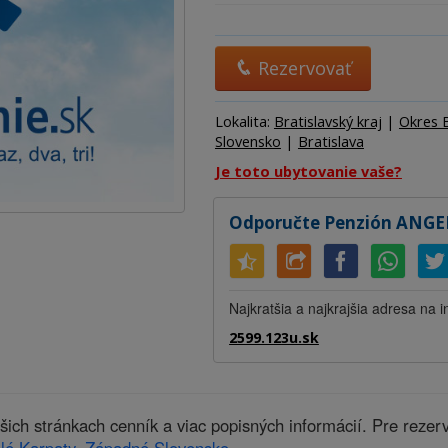
Ubytov
Hotel
Kemp
Rezervovať
Lokalita:
Bratislavský kraj
|
Okres B
Slovensko
|
Bratislava
Je toto ubytovanie vaše?
Odporučte Penzión ANGEL
Najkratšia a najkrajšia adresa na i
2599.123u.sk
h stránkach cenník a viac popisných informácií. Pre rezer