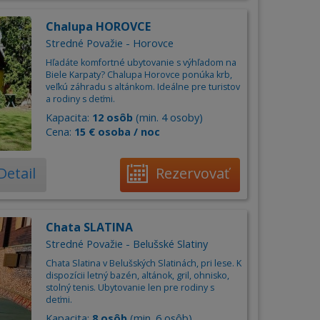
Chalupa HOROVCE
Stredné Považie - Horovce
Hľadáte komfortné ubytovanie s výhľadom na
Biele Karpaty? Chalupa Horovce ponúka krb,
veľkú záhradu s altánkom. Ideálne pre turistov
a rodiny s deťmi.
Kapacita:
12 osôb
(min. 4 osoby)
Cena:
15 € osoba / noc
Detail
Rezervovať
Chata SLATINA
Stredné Považie - Belušské Slatiny
Chata Slatina v Belušských Slatinách, pri lese. K
dispozícii letný bazén, altánok, gril, ohnisko,
stolný tenis. Ubytovanie len pre rodiny s
deťmi.
Kapacita:
8 osôb
(min. 6 osôb)