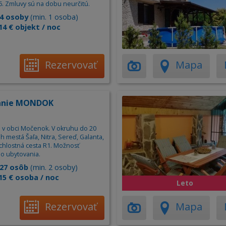
6. Zmluvy sú na dobu neurčitú.
4 osoby
(min. 1 osoba)
14 € objekt / noc
Rezervovať
Mapa
anie MONDOK
 v obci Močenok. V okruhu do 20
 mestá Šaľa, Nitra, Sereď, Galanta,
ýchlostná cesta R1. Možnosť
o ubytovania.
27 osôb
(min. 2 osoby)
15 € osoba / noc
Leto
Rezervovať
Mapa