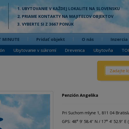
1. UBYTOVANIE V KAŽDEJ LOKALITE NA SLOVENSKU
2. PRIAME KONTAKTY NA MAJITEĽOV OBJEKTOV
3. VYBERTE SI Z 3667 PONÚK
T MINUTE
Pridať objekt
O nás
Inzercia
ión
Ubytovanie v súkromí
Drevenica
Ubytovňa
TO
Čo? / Kd
Penzió
Privát
Penzión Angelika
Chata
Dreven
Pri Suchom mlyne 1, 811 04 Bratisl
Apartm
GPS: 48° 9' 58.4'' N / 17° 4' 52.9'' E (