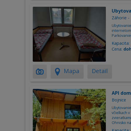
Ubytova
Záhorie -
Ubytovanie 
internetom
Parkovanie
Kapacita:
Cena:
do
Mapa
Detail
API dom
Bojnice
Ubytovani
včielkach v
zvieratkam
Ohnisko na
Kapacita: