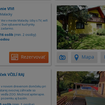
nie VIVI
 Malacky
Vivi v meste Malacky. Izby s TV, wifi
. Dve vybavené kuchynky.
 zadarmo.
16 osôb
(min. 2 osoby)
hodou
Rezervovať
Mapa
ček VČELÍ RAJ
e v novom drevenom domčeku pri
 starej ovocnej záhrade so
i vedľa ZOO. Možnosť apiterapie.
 pozemku aj bazén.
5 osôb
(min. 1 osoba)