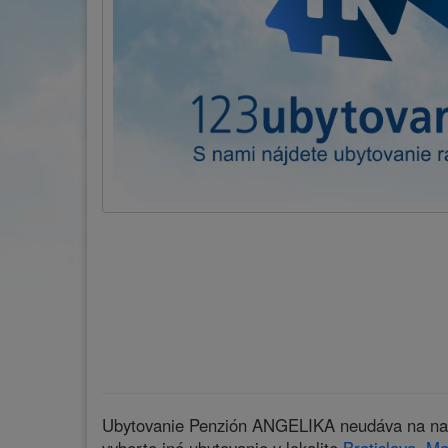
Ubytovanie Penzión ANGELIKA neudáva na našic