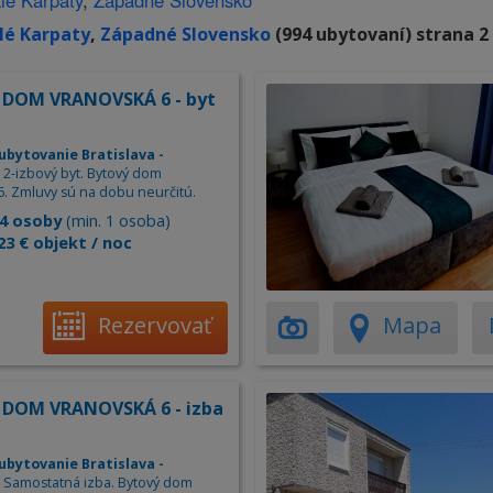
lé Karpaty
,
Západné Slovensko
lé Karpaty
,
Západné Slovensko
(994 ubytovaní) strana 2 
DOM VRANOVSKÁ 6 - byt
ubytovanie Bratislava -
. 2-izbový byt. Bytový dom
6. Zmluvy sú na dobu neurčitú.
4 osoby
(min. 1 osoba)
23 € objekt / noc
Rezervovať
Mapa
DOM VRANOVSKÁ 6 - izba
ubytovanie Bratislava -
. Samostatná izba. Bytový dom