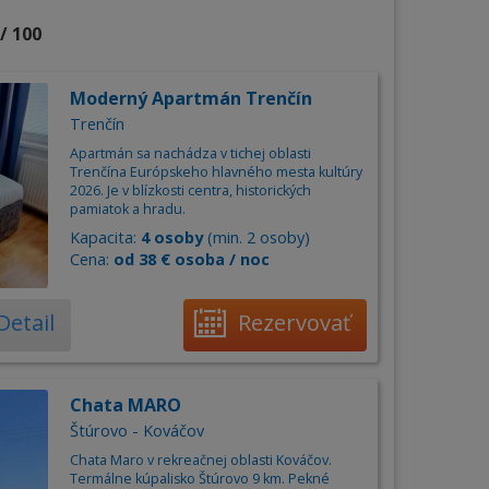
/ 100
Moderný Apartmán Trenčín
Trenčín
Apartmán sa nachádza v tichej oblasti
Trenčína Európskeho hlavného mesta kultúry
2026. Je v blízkosti centra, historických
pamiatok a hradu.
Kapacita:
4 osoby
(min. 2 osoby)
Cena:
od 38 € osoba / noc
Detail
Rezervovať
Chata MARO
Štúrovo - Kováčov
Chata Maro v rekreačnej oblasti Kováčov.
Termálne kúpalisko Štúrovo 9 km. Pekné