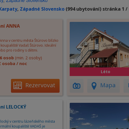
ty
,
Západné Slovensko
Karpaty
,
Západné Slovensko
(994 ubytování) stránka 1 /
ání ANNA
Anna v centru města Štúrovo blízko
koupaliště Vadaš Štúrovo. Ideální
bo pro rodiny s dětmi.
6 osob
(min. 2 osoby)
€ osoba / noc
Léto
Rezervovat
Mapa
ní LELOCKÝ
locký v centru lázeňského města
ermální koupaliště VADAŠ je