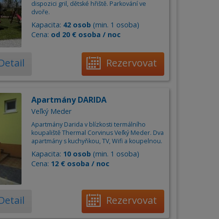
dispozici gril, dětské hřiště. Parkování ve
dvoře.
Kapacita:
42 osob
(min. 1 osoba)
Cena:
od 20 € osoba / noc
Detail
Rezervovat
Apartmány DARIDA
Veľký Meder
Apartmány Darida v blízkosti termálního
koupaliště Thermal Corvinus Veľký Meder. Dva
apartmány s kuchyňkou, TV, Wifi a koupelnou.
Kapacita:
10 osob
(min. 1 osoba)
Cena:
12 € osoba / noc
Detail
Rezervovat