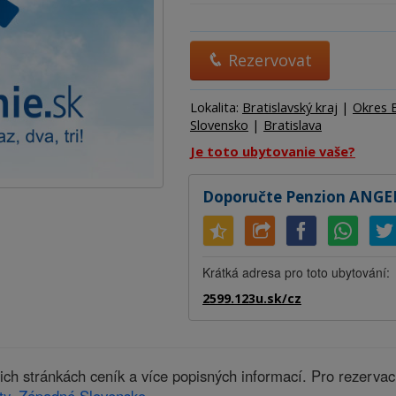
Ubytov
Hotel
Kemp
Rezervovat
Lokalita:
Bratislavský kraj
|
Okres B
Slovensko
|
Bratislava
Je toto ubytovanie vaše?
Doporučte Penzion ANGE
Krátká adresa pro toto ubytování:
2599.123u.sk/cz
 stránkách ceník a více popisných informací. Pro rezerva