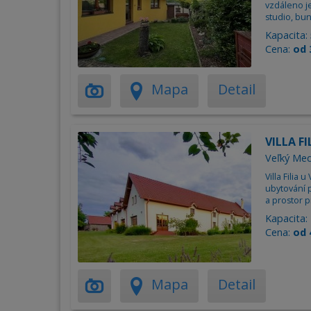
vzdáleno j
studio, bun
Kapacita:
Cena:
od 
Mapa
Detail
VILLA FI
Veľký Med
Villa Filia
ubytování 
a prostor p
Kapacita:
Cena:
od 
Mapa
Detail