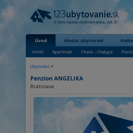
S námi najdete ubytování jedna, dvě, tři
Úvod
Hledat ubytování
Kniha
Hotel
Apartmán
Chata - Chalupa
Penz
»
Ubytování
Penzion ANGELIKA
Bratislava