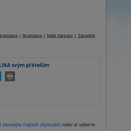
na
Počet osob
–
+
ratislava
|
Bratislava
|
Malé Karpaty
|
Západné
LIKA svým přátelům
ci
zavolejte majiteli ubytování
nebo si vyberte