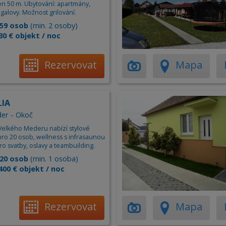
en 50 m. Ubytování: apartmány,
galovy. Možnost grilování.
59 osob
(min. 2 osoby)
30 € objekt / noc
Rezervovat
Mapa
LIA
er - Okoč
 u Velkého Mederu nabízí stylové
pro 20 osob, wellness s infrasaunou
ro svatby, oslavy a teambuilding.
20 osob
(min. 1 osoba)
400 € objekt / noc
Rezervovat
Mapa