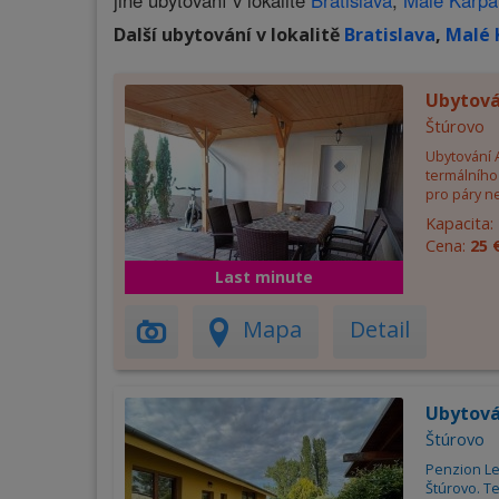
jiné ubytování v lokalitě
Bratislava
,
Malé Karpa
Další ubytování v lokalitě
Bratislava
,
Malé 
Ubytov
Štúrovo
Ubytování 
termálního 
pro páry ne
Kapacita:
Cena:
25 
Last minute
Mapa
Detail
Ubytová
Štúrovo
Penzion Le
Štúrovo. T