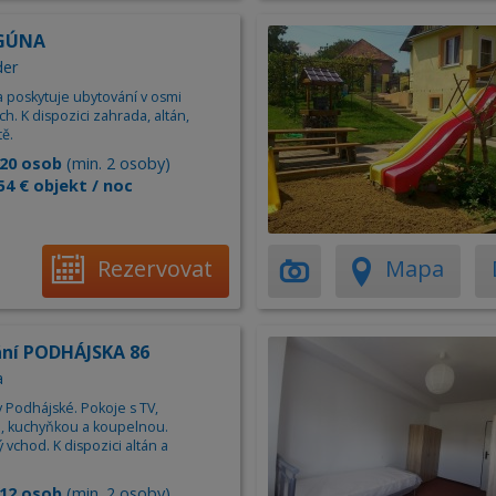
AGÚNA
der
a poskytuje ubytování v osmi
. K dispozici zahrada, altán,
tě.
20 osob
(min. 2 osoby)
54 € objekt / noc
Rezervovat
Mapa
ní PODHÁJSKA 86
a
 Podhájské. Pokoje s TV,
, kuchyňkou a koupelnou.
vchod. K dispozici altán a
12 osob
(min. 2 osoby)