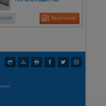
Cena:
od 23 € objekt / noc
Detail
Rezervovat
ytovaní.