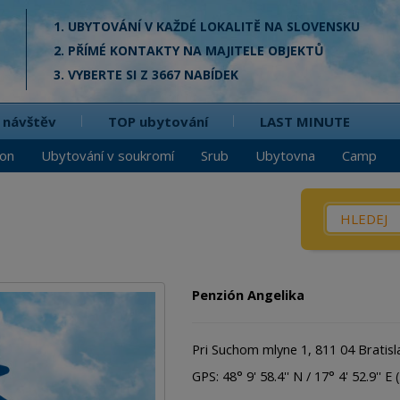
1. UBYTOVÁNÍ V KAŽDÉ LOKALITĚ NA SLOVENSKU
2. PŘÍMÉ KONTAKTY NA MAJITELE OBJEKTŮ
3. VYBERTE SI Z 3667 NABÍDEK
 návštěv
TOP ubytování
LAST MINUTE
ion
Ubytování v soukromí
Srub
Ubytovna
Camp
Co? / Kd
Penzio
Privát
Penzión Angelika
Chata
Srub
Pri Suchom mlyne 1, 811 04 Bratisl
Apartm
GPS: 48° 9' 58.4'' N / 17° 4' 52.9'' E (