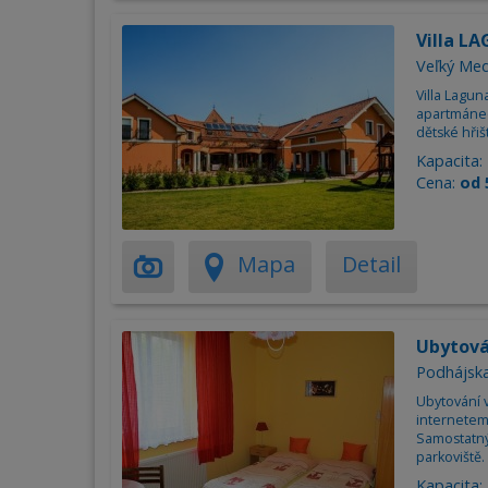
Villa L
Veľký Me
Villa Lagun
apartmánech
dětské hřiš
Kapacita:
Cena:
od 
Mapa
Detail
Ubytová
Podhájsk
Ubytování v
internetem
Samostatný 
parkoviště.
Kapacita: