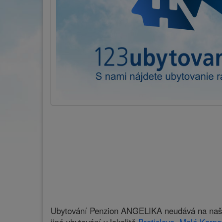
Ubytování Penzion ANGELIKA neudává na našich