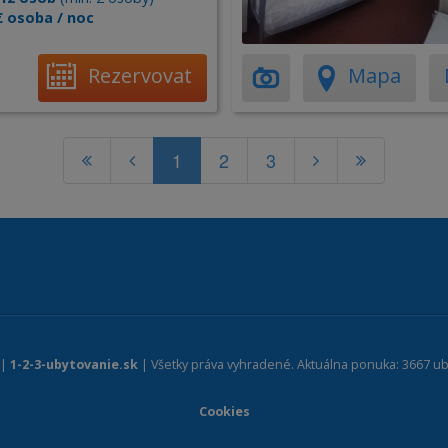
€ osoba / noc
Rezervovat
Mapa
1
2
3
 |
1-2-3-ubytovanie.sk
| Všetky práva vyhradené. Aktuálna ponuka: 3667 ub
Cookies