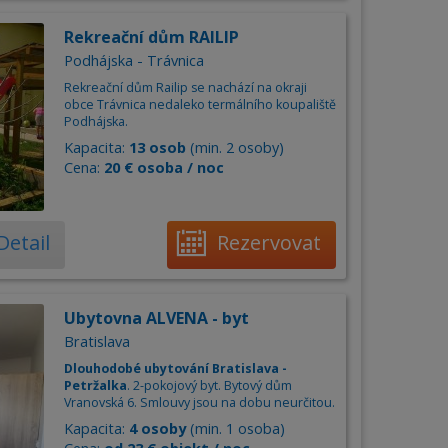
Rekreační dům RAILIP
Podhájska - Trávnica
Rekreační dům Railip se nachází na okraji
obce Trávnica nedaleko termálního koupaliště
Podhájska.
Kapacita:
13 osob
(min. 2 osoby)
Cena:
20 € osoba / noc
Detail
Rezervovat
Ubytovna ALVENA - byt
Bratislava
Dlouhodobé ubytování Bratislava -
Petržalka
. 2-pokojový byt. Bytový dům
Vranovská 6. Smlouvy jsou na dobu neurčitou.
Kapacita:
4 osoby
(min. 1 osoba)