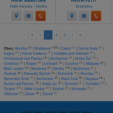
Hotel SEBASTIAN
Hostel PETIT
Malé Karpaty - Modra
Bratislava
1
2
3
(2)
(122)
(1)
(1)
Obec:
Borinka
|
Bratislava
|
Častá
|
Čierna Voda
|
(1)
(1)
(1)
Gajary
|
Horné Orešany
|
Hradište pod Vrátnom
|
(3)
(1)
(1)
Hrnčiarovce nad Parnou
|
Hrnčiarové
|
Hrubý Šúr
|
(1)
(1)
(2)
(1)
(6)
Chtelnica
|
Krajné
|
Limbach
|
Lozorno
|
Malacky
|
(2)
(2)
(10)
(1)
Malé Leváre
|
Marianka
|
Modra
|
Modranka
|
(8)
(3)
(1)
(1)
Pezinok
|
Plavecký Štvrtok
|
Rohožník
|
Rovinka
|
(1)
(2)
(6)
(4)
Slovenský Grob
|
Smolenice
|
Stará Turá
|
Stupava
|
(2)
(2)
(1)
(1)
Suchá nad Parnou
|
Svätý Jur
|
Šúrovce
|
Tomášov
|
(11)
(1)
(1)
(1)
Trnava
|
Veľké Leváre
|
Viničné
|
Vinosady
|
(1)
(2)
(1)
Vlčkovce
|
Zavar
|
Závod