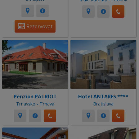
Rezervovat
Penzion PATRIOT
Hotel ANTARES ****
Trnavsko - Trnava
Bratislava