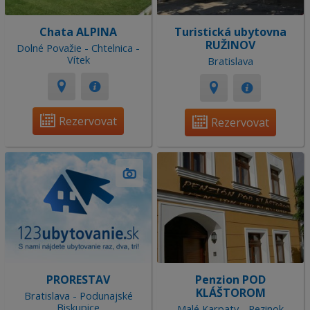
Chata ALPINA
Turistická ubytovna
RUŽINOV
Dolné Považie - Chtelnica -
Vítek
Bratislava
Rezervovat
Rezervovat
PRORESTAV
Penzion POD
KLÁŠTOROM
Bratislava - Podunajské
Biskupice
Malé Karpaty - Pezinok