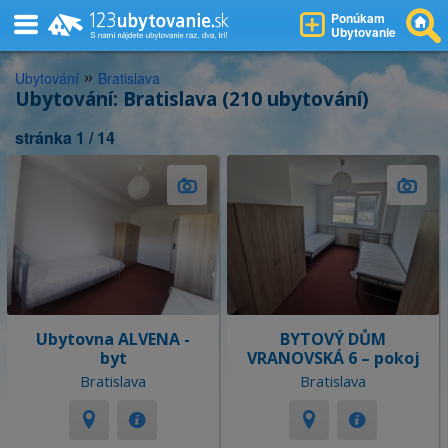
Ponúkam
Ubytovanie
»
Ubytování
Bratislava
Ubytování: Bratislava (210 ubytování)
stránka 1 / 14
Ubytovna ALVENA -
BYTOVÝ DŮM
byt
VRANOVSKÁ 6 – pokoj
Bratislava
Bratislava