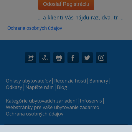
Odoslať Registráciu
... a klienti Vás nájdu raz, dva, tri ...
Ochrana osobných údajov
Ohlasy ubytovateľov
Recenzie hostí
Bannery
Odkazy
Napíšte nám
Blog
Kategórie ubytovacích zariadení
Infoservis
Webstránky pre vaše ubytovanie zadarmo
Ochrana osobných údajov