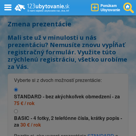
Ponúkam
Ubytovanie
Zmena prezentácie
Mali ste už v minulosti u nás
prezentáciu? Nemusíte znovu vypĺňať
registračný formulár. Využite túto
zrýchlenú registráciu, všetko urobíme
za Vás.
Vyberte si z dvoch možností prezentácie:
STANDARD
- bez akýchkoľvek obmedzení - za
75 € / rok
BASIC
- 4 fotky, 2 telefónne čísla, krátky popis -
za
30 € / rok
Pozrite si, ako vyzerá prezentácia
STANDARD
a