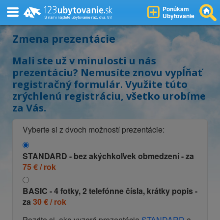
Ponúkam
Ubytovanie
Zmena prezentácie
Mali ste už v minulosti u nás
prezentáciu? Nemusíte znovu vypĺňať
registračný formulár. Využite túto
zrýchlenú registráciu, všetko urobíme
za Vás.
Vyberte si z dvoch možností prezentácie:
STANDARD
- bez akýchkoľvek obmedzení - za
75 € / rok
BASIC
- 4 fotky, 2 telefónne čísla, krátky popis -
za
30 € / rok
Pozrite si, ako vyzerá prezentácia
STANDARD
a