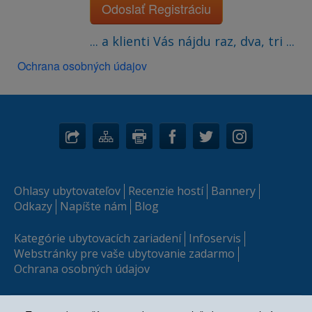
Odoslať Registráciu
... a klienti Vás nájdu raz, dva, tri ...
Ochrana osobných údajov
Ohlasy ubytovateľov
Recenzie hostí
Bannery
Odkazy
Napíšte nám
Blog
Kategórie ubytovacích zariadení
Infoservis
Webstránky pre vaše ubytovanie zadarmo
Ochrana osobných údajov