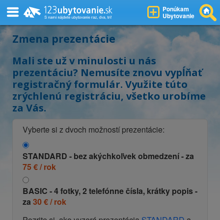
Ponúkam
Ubytovanie
Zmena prezentácie
Mali ste už v minulosti u nás
prezentáciu? Nemusíte znovu vypĺňať
registračný formulár. Využite túto
zrýchlenú registráciu, všetko urobíme
za Vás.
Vyberte si z dvoch možností prezentácie:
STANDARD
- bez akýchkoľvek obmedzení - za
75 € / rok
BASIC
- 4 fotky, 2 telefónne čísla, krátky popis -
za
30 € / rok
Pozrite si, ako vyzerá prezentácia
STANDARD
a