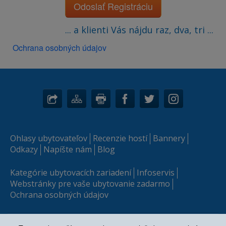
Odoslať Registráciu
... a klienti Vás nájdu raz, dva, tri ...
Ochrana osobných údajov
Ohlasy ubytovateľov
Recenzie hostí
Bannery
Odkazy
Napíšte nám
Blog
Kategórie ubytovacích zariadení
Infoservis
Webstránky pre vaše ubytovanie zadarmo
Ochrana osobných údajov