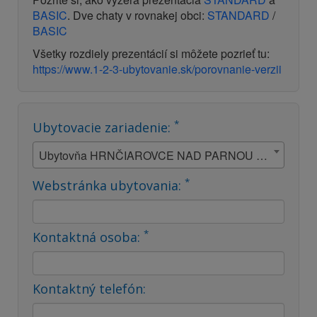
BASIC
. Dve chaty v rovnakej obci:
STANDARD
/
BASIC
Všetky rozdiely prezentácií si môžete pozrieť tu:
https://www.1-2-3-ubytovanie.sk/porovnanie-verzii
*
Ubytovacie zariadenie:
Ubytovňa HRNČIAROVCE NAD PARNOU - Trnavsko - Hrnčiarovce nad Parnou
*
Webstránka ubytovania:
*
Kontaktná osoba:
Kontaktný telefón: